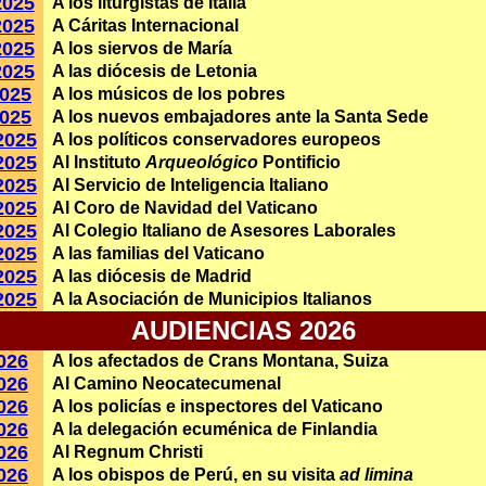
2025
A los liturgistas de Italia
2025
A Cáritas Internacional
2025
A los siervos de María
2025
A las diócesis de Letonia
2025
A los músicos de los pobres
2025
A los nuevos embajadores ante la Santa Sede
2025
A los políticos conservadores europeos
2025
Al Instituto
Arqueológico
Pontificio
2025
Al Servicio de Inteligencia Italiano
2025
Al Coro de Navidad del Vaticano
2025
Al Colegio Italiano de Asesores Laborales
2025
A las familias del Vaticano
2025
A las diócesis de Madrid
2025
A la Asociación de Municipios Italianos
AUDIENCIAS 2026
026
A los afectados de Crans Montana, Suiza
026
Al Camino Neocatecumenal
026
A los policías e inspectores del Vaticano
026
A la delegación ecuménica de Finlandia
026
Al Regnum Christi
026
A los obispos de Perú, en su visita
ad limina