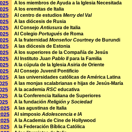
2025
A los miembros de Ayuda a la Iglesia Necesitada
2025
A los eremitas de Italia
2025
Al centro de estudios
Merry del Val
2025
A las diócesis de Rusia
2025
Al Consejo
Antiusura
de Italia
2025
Al Colegio
Portugués
de Roma
2025
A la fraternidad
Monseñor
Courtney
de Burundi
2025
A las diócesis de Estonia
2025
A los superiores de la Compañía de Jesús
2025
Al Instituto
Juan Pablo II
para la Familia
2025
A la cúpula de la Iglesia Asiria de Oriente
2025
Al Consejo Juvenil Pontificio
2025
A las universidades católicas de América Latina
2025
A las monjas scalabrianas e hijas de Jesús-María
2025
A la academia
RSC
educativa
2025
A la Conferencia Italiana de Superiores
2025
A la fundación
Religión y Sociedad
2025
A las agustinas de Italia
2025
Al simposio
Adolescencia e IA
2025
A la Academia de Cine de Hollywood
2025
A la Federación Bíblica Católica