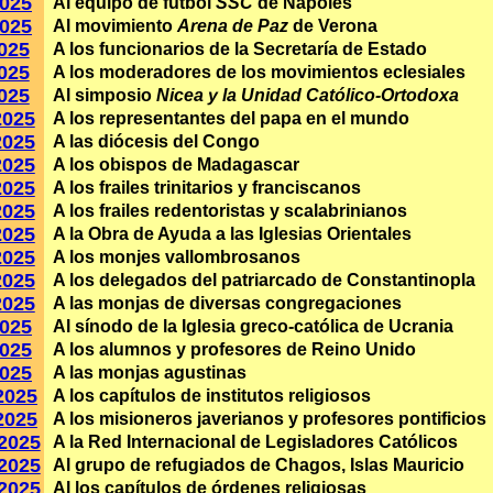
2025
Al equipo de fútbol
SSC
de Nápoles
2025
Al movimiento
Arena de Paz
de Verona
2025
A los funcionarios de la Secretaría de Estado
2025
A los moderadores de los movimientos eclesiales
2025
Al simposio
Nicea y la Unidad Católico-Ortodoxa
2025
A los representantes del papa en el mundo
2025
A las diócesis del Congo
2025
A los obispos de Madagascar
2025
A los frailes trinitarios y franciscanos
2025
A los frailes redentoristas y scalabrinianos
2025
A la Obra de Ayuda a las Iglesias Orientales
2025
A los monjes vallombrosanos
2025
A los delegados del patriarcado de Constantinopla
2025
A las monjas de diversas congregaciones
2025
Al sínodo de la Iglesia greco-católica de Ucrania
2025
A los alumnos y profesores de Reino Unido
2025
A las monjas agustinas
2025
A los capítulos de institutos religiosos
2025
A los misioneros javerianos y profesores pontificios
·2025
A la Red Internacional de Legisladores Católicos
·2025
Al grupo de refugiados de Chagos, Islas Mauricio
·2025
Al los capítulos de órdenes religiosas