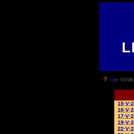
L
A
ct: 03/08
15·V·
16·V·
17·V·
19·V·
22·V·