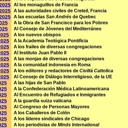
·2025
Al los monaguillos de Francia
·2025
A las autoridades civiles de Creteil, Francia
·2025
A las escuelas
San Andrés
de Quebec
2025
A la Obra de San Francisco para los Pobres
2025
Al Consejo de Jóvenes del Mediterráneo
2025
A los nuevos obispos
2025
A la Academia Teológica Pontificia
2025
A los frailes de diversas congregaciones
2025
Al Instituto Juan Pablo II
2025
A las monjas de diversas congregaciones
2025
A la comunidad indonesia en Roma
2025
A los editores y redactores de
Civiltá Cattolica
2025
Al Consejo de Diálogo Interreligioso, de la UE
025
A las hijas de San Pablo
025
A la Confederación Médica Latinoamericana
025
Al Encuentro de Refugiados e Inmigrantes
025
A la guardia suiza vaticana
025
Al Congreso de Personas Mayores
025
A los Caballeros de Colón
025
A los líderes sindicales de Chicago
025
A los periodistas de
Minds International