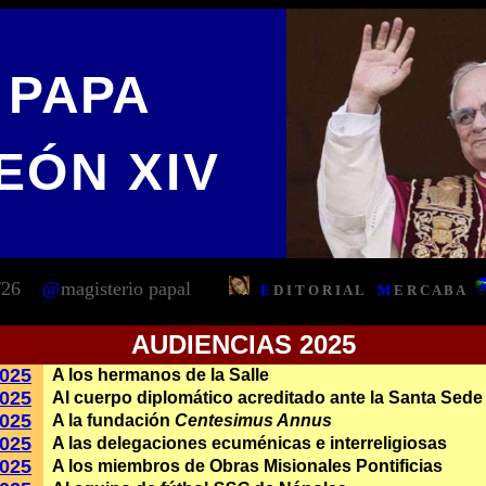
PAPA
EÓN XIV
/26
@
magisterio papal
E
D
I
T
O
R
I A L
M
E R C A B A
.
AUDIENCIAS 2025
2025
A los hermanos de la Salle
2025
Al cuerpo diplomático acreditado ante la Santa Sede
2025
A la fundación
Centesimus Annus
2025
A las delegaciones ecuménicas e interreligiosas
2025
A los miembros de Obras Misionales Pontificias