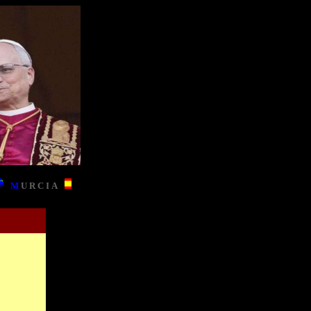
M
U
R
C
I
A