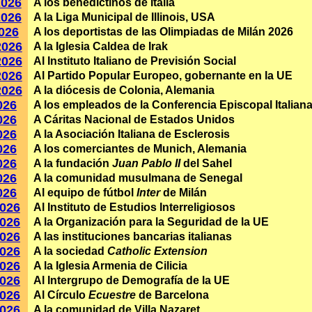
2026
A los benedictinos de Italia
2026
A la Liga Municipal de Illinois, USA
2026
A los deportistas de las Olimpiadas de Milán 2026
2026
A la Iglesia Caldea de Irak
2026
Al Instituto Italiano de Previsión Social
2026
Al Partido Popular Europeo, gobernante en la UE
2026
A la diócesis de Colonia, Alemania
026
A los empleados de la Conferencia Episcopal Italian
026
A Cáritas Nacional de Estados Unidos
026
A la Asociación Italiana de Esclerosis
026
A los comerciantes de Munich, Alemania
026
A la fundación
Juan Pablo II
del Sahel
026
A la comunidad musulmana de Senegal
026
Al equipo de fútbol
Inter
de Milán
2026
Al Instituto de Estudios Interreligiosos
2026
A la Organización para la Seguridad de la UE
2026
A las instituciones bancarias italianas
2026
A la sociedad
Catholic Extension
2026
A la Iglesia Armenia de Cilicia
2026
Al Intergrupo de Demografía de la UE
2026
Al Círculo
Ecuestre
de Barcelona
2026
A la comunidad de Villa Nazaret