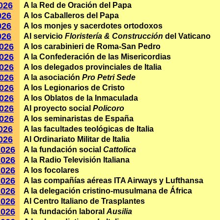
026
A la Red de Oración del Papa
026
A los Caballeros del Papa
026
A los monjes y sacerdotes ortodoxos
026
Al servicio
Floristería & Construcción
del Vaticano
2026
A los carabinieri de Roma-San Pedro
2026
A la Confederación de las Misericordias
2026
A los delegados provinciales de Italia
2026
A la asociación
Pro Petri Sede
2026
A los Legionarios de Cristo
2026
A los Oblatos de la Inmaculada
2026
Al proyecto social
Policoro
2026
A los seminaristas de España
2026
A las facultades teológicas de Italia
2026
Al Ordinariato Militar de Italia
2026
A la fundación social
Cattolica
2026
A la Radio Televisión Italiana
2026
A los focolares
2026
A las compañías aéreas ITA Airways y Lufthansa
2026
A la delegación cristino-musulmana de África
2026
Al Centro Italiano de Trasplantes
2026
A la fundación laboral
Ausilia