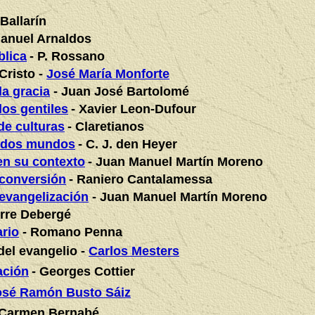
Ballarín
anuel Arnaldos
blica
- P. Rossano
Cristo -
José María Monforte
la gracia
- Juan José Bartolomé
los gentiles
- Xavier Leon-Dufour
 de culturas
- Claretianos
 dos mundos
- C. J. den Heyer
en su contexto
- Juan Manuel Martín Moreno
 conversión
- Raniero Cantalamessa
evangelización
- Juan Manuel Martín Moreno
erre Debergé
ario
- Romano Penna
del evangelio -
Carlos Mesters
ación
- Georges Cottier
osé Ramón Busto Sáiz
 Carmen Bernabé