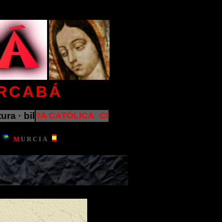
ERCABÁ
6 d.C. 2026 d.C. 2026 d.C. 2026 d.C. 2026 d.C. 2026 d
a · biblia · ciencia · escritura · escultura · filol
CULTURA CATÓLICA CULTURA CATÓLICA CULTU
M
U
R
C
I
A