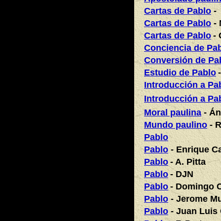
Cartas de Pablo
- 
Cartas de Pablo
- 
Cartas de Pablo
-
Conciencia de Pa
Conversión de Pa
Estudio de Pablo
Introducción a Pa
Introducción a Pa
Moral paulina
- Án
Mundo paulino
- 
Pablo
Pablo
- Enrique C
Pablo
- A. Pitta
Pablo
- DJN
Pablo
- Domingo 
Pablo
- Jerome M
Pablo
- Juan Luis 