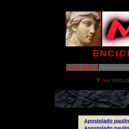
ENCIC
2026 d.C. 2026 d.C. 2026 d.C. 
A
ct: 01/01/2
.
Apostolado paulin
Apostolado paulino