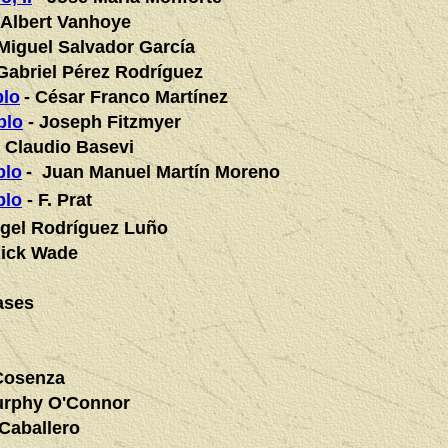
Albert Vanhoye
Miguel Salvador García
 Gabriel Pérez Rodríguez
blo
- César Franco Martínez
blo
- Joseph Fitzmyer
- Claudio Basevi
blo
- Juan Manuel Martín Moreno
blo
- F. Prat
gel Rodríguez Luño
Rick Wade
ases
Cosenza
urphy O'Connor
Caballero