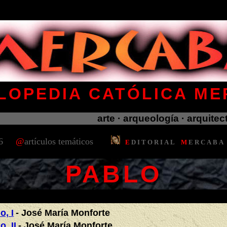
.
LOPEDIA CATÓLICA M
2026 d.C. 2026 d.C. 2026 d.C. 2026 d.C. 2026 d.C. 202
arte · arqueología · arquitectur
6
@
artículos temáticos
E
D
I
T
O
R
I
A
L
M
E
R
C
A
B
A
.
PABLO
.
o, I
- José María Monforte
, II
- José María Monforte