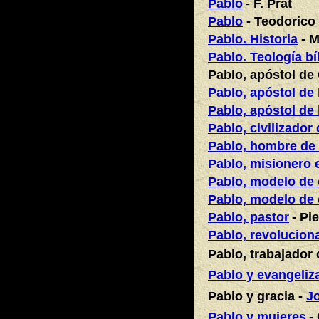
Pablo
- F. Prat
Pablo
- Teodorico 
Pablo. Historia
- M
Pablo. Teología bí
Pablo, apóstol de 
Pablo, apóstol de 
Pablo, apóstol de 
Pablo, civilizador
Pablo, hombre de
Pablo, misionero 
Pablo, modelo de
Pablo, modelo de 
Pablo, pastor
- Pi
Pablo, revolucion
Pablo, trabajador 
Pablo y evangeliz
Pablo y gracia -
J
Pablo y mujeres
-