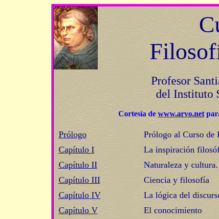
C
Filosof
Profesor Sant
del Instituto
Cortesía de
www.arvo.net
par
Prólogo
Prólogo al Curso de 
Capítulo I
La inspiración filosóf
Capítulo II
Naturaleza y cultura
Capítulo III
Ciencia y filosofía
Capítulo IV
La lógica del discur
Capítulo V
El conocimiento