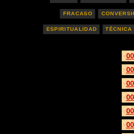
.
FRACASO
.
CONVERSI
.
.
ESPIRITUALIDAD
TÉCNICA
.
.
.
00
00
00
00
00
00