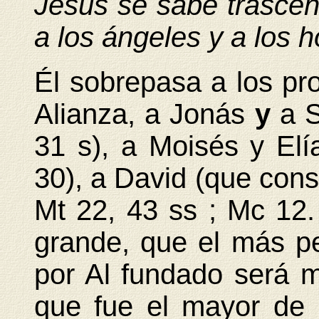
Jesús se sabe trascend
a los ángeles y a los 
Él sobrepasa a los pro
Alianza, a Jonás
y
a 
31 s), a Moisés y Elía
30), a David (que cons
Mt 22, 43 ss ; Mc 12.
grande, que el más p
por Al fundado será m
que fue el mayor de 