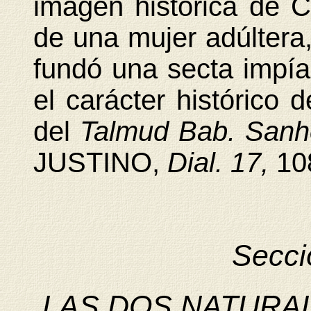
imagen histórica de Cr
de una mujer adúltera
fundó una secta impí
el carácter histórico d
del
Talmud Bab. Sanh
JUSTINO,
Dial. 17,
10
Secci
LAS DOS NATURAL