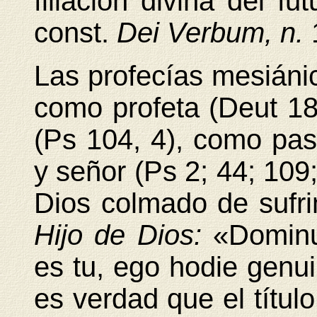
filiación divina del f
const.
Dei Verbum, n.
Las profecías mesiánic
como profeta (Deut 18
(Ps 104, 4), como pas
y señor (Ps 2; 44; 109
Dios colmado de sufri
Hijo
de Dios:
«Dominu
es tu, ego hodie genui 
es verdad que el títul