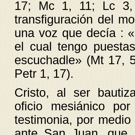
17; Mc 1, 11; Lc 3, 
transfiguración del mo
una voz que decía : 
el cual tengo puesta
escuchadle» (Mt 17, 5 
Petr 1, 17).
Cristo, al ser bauti
oficio mesiánico por
testimonia, por medio
ante San Juan, que 