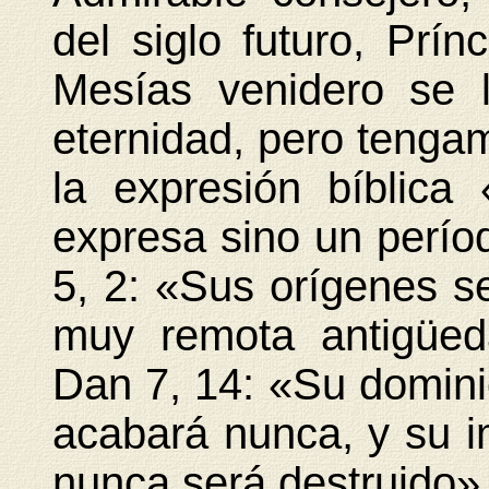
del siglo futuro, Prín
Mesías venidero se l
eternidad, pero tenga
la expresión bíblic
expresa sino un períod
5, 2: «Sus orígenes s
muy remota antigüe
Dan 7, 14:
«Su domini
acabará nunca, y su i
nunca será destruido»