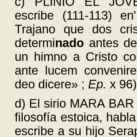
c) PLINIO EL JOVEN
escribe (111-113) e
Trajano que dos cri
determi
nado
antes d
un himno a Cristo co
ante lucem convenir
deo dicere» ;
Ep.
x 96)
d) El sirio MARA BAR
filosofía estoica, hab
escribe a su hijo Sera