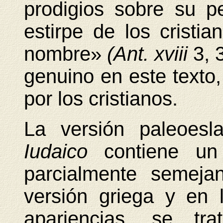
prodigios sobre su p
estirpe de los cristi
nombre»
(Ant. xviii
3, 
genuino en este texto
por los cristianos.
La versión paleoes
Iudaico
contiene un
parcialmente semeja
versión griega y en 
apariencias, se tra