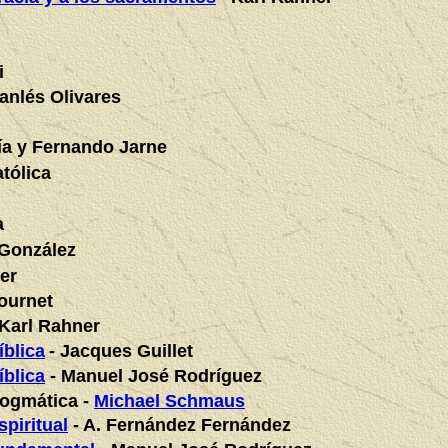
i
anlés Olivares
cía y Fernando Jarne
tólica
a
 González
er
ournet
 Karl Rahner
íblica
- Jacques Guillet
íblica
- Manuel José Rodríguez
dogmática -
Michael Schmaus
spiritual
- A. Fernández Fernández