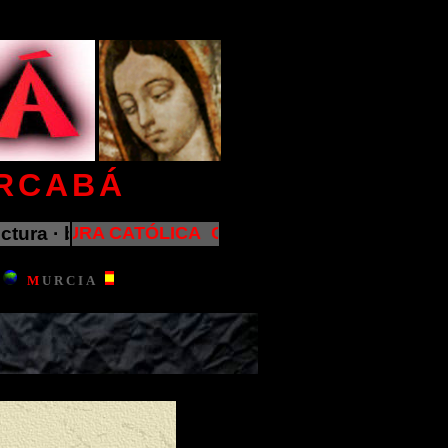
ERCABÁ
26 d.C. 2026 d.C. 2026 d.C. 2026 d.C. 2026 d.C. 2026 d
ura · biblia · ciencia · escritura · escultura · filo
CULTURA CATÓLICA CULTURA CATÓLICA CULTU
M
U
R
C
I
A