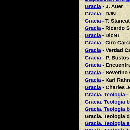
Gracia
- J. Auer
Gracia
- DJN
Gracia
- T. Stancat
Gracia
- Ricardo S
Gracia
- DicNT
Gracia
- Ciro Gar
Gracia
- Verdad Ca
Gracia
- P. Bustos
Gracia
- Encuentr
Gracia
- Severino
Gracia
- Karl Rahn
Gracia
- Charles J
Gracia. Teología
-
Gracia. Teología b
Gracia. Teología b
Gracia. Teología 
Gracia. Teología e