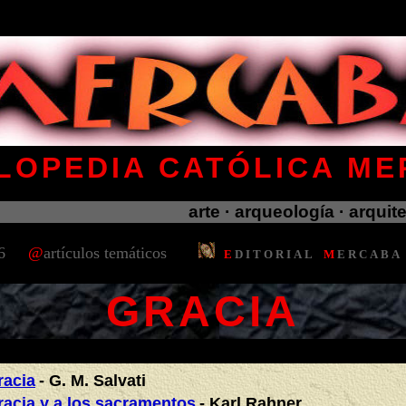
.
LOPEDIA CATÓLICA M
 2026 d.C. 2026 d.C. 2026 d.C. 2026 d.C. 2026 d.C. 20
arte · arqueología · arquitect
6
@
artículos temáticos
E
D
I
T
O
R
I
A
L
M
E
R
C
A
B
A
.
GRACIA
.
racia
- G. M. Salvati
racia y a los sacramentos
- Karl Rahner