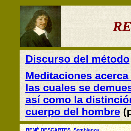
RE
Discurso del método
Meditaciones acerca d
las cuales se demuest
así como la distinción
cuerpo del hombre
(p
RENÉ DESCARTES, Semblanza