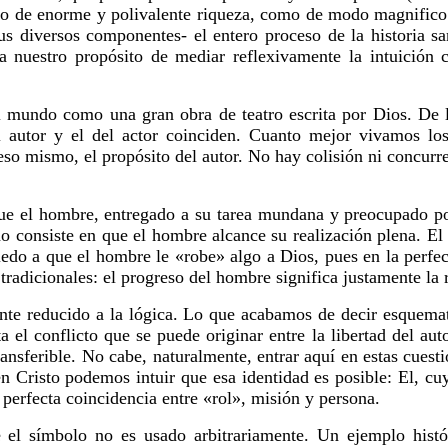
bolo de enorme y polivalente riqueza, como de modo magnific
s diversos componentes- el entero proceso de la historia 
ra nuestro propósito de mediar reflexivamente la intuición 
mundo como una gran obra de teatro escrita por Dios. De l
el autor y el del actor coinciden. Cuanto mejor vivamos lo
eso mismo, el propósito del autor. No hay colisión ni concurr
 que el hombre, entregado a su tarea mundana y preocupado po
ino consiste en que el hombre alcance su realización plena. 
do a que el hombre le «robe» algo a Dios, pues en la perfecci
 tradicionales: el progreso del hombre significa justamente la 
te reducido a la lógica. Lo que acabamos de decir esquemat
el conflicto que se puede originar entre la libertad del autor
ansferible. No cabe, naturalmente, entrar aquí en estas cuestio
 Cristo podemos intuir que esa identidad es posible: El, cu
a perfecta coincidencia entre «rol», misión y persona.
e el símbolo no es usado arbitrariamente. Un ejemplo histó