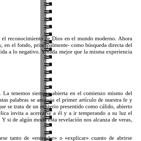
ieza el reconocimiento de Dios en el mundo moderno. Ahora
-y, en el fondo, principalmente- como búsqueda directa del
álida a lo negativo. Y nada mejor que la misma experiencia
cia. La tenemos siempre abierta en el comienzo mismo del
tas palabras se anuncia el primer artículo de nuestra fe y
que se trata de un misterio presentido como cálido, abierto
ca invita a acercarse a él y a ir temperando a su luz el
 Y si de algún modo esta revelación nos alcanza de veras,
rse tanto de «entender» o «explicar» cuanto de abrirse