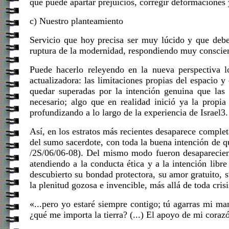
que puede apartar prejuicios, corregir deformaciones y 
c) Nuestro planteamiento
Servicio que hoy precisa ser muy lúcido y que debe 
ruptura de la modernidad, respondiendo muy conscien
Puede hacerlo releyendo en la nueva perspectiva l
actualizadora: las limitaciones propias del espacio 
quedar superadas por la intención genuina que las 
necesario; algo que en realidad inició ya la prop
profundizando a lo largo de la experiencia de Israel3.
Así, en los estratos más recientes desaparece comple
del sumo sacerdote, con toda la buena intención de qu
/2S/06/06-08). Del mismo modo fueron desapareciend
atendiendo a la conducta ética y a la intención libr
descubierto su bondad protectora, su amor gratuito,
la plenitud gozosa e invencible, más allá de toda crisi
«...pero yo estaré siempre contigo; tú agarras mi ma
¿qué me importa la tierra? (...) El apoyo de mi coraz