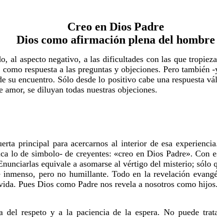
Creo en Dios Padre
Dios como afirmación plena del hombre
do, al aspecto negativo, a las dificultades con las que trop
, como respuesta a las preguntas y objeciones. Pero también 
de su encuentro. Sólo desde lo positivo cabe una respuesta v
e amor, se diluyan todas nuestras objeciones.
erta principal para acercarnos al interior de esa experien
ica lo de simbolo- de creyentes: «creo en Dios Padre». Con es
Enunciarlas equivale a asomarse al vértigo del misterio; sólo 
inmenso, pero no humillante. Todo en la revelación evangéli
 vida. Pues Dios como Padre nos revela a nosotros como hijos.
 del respeto y a la paciencia de la espera. No puede trata