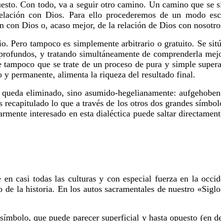
uesto. Con todo, va a seguir otro camino. Un camino que se 
relación con Dios. Para ello procederemos de un modo es
ón con Dios o, acaso mejor, de la relación de Dios con nosotro
io. Pero tampoco es simplemente arbitrario o gratuito. Se sitú
profundos, y tratando simultáneamente de comprenderla mejor
e tampoco que se trate de un proceso de pura y simple superac
 y permanente, alimenta la riqueza del resultado final.
 queda eliminado, sino asumido-hegelianamente: aufgehoben-
s recapitulado lo que a través de los otros dos grandes símbo
armente interesado en esta dialéctica puede saltar directament
 en casi todas las culturas y con especial fuerza en la oc
 de la historia. En los autos sacramentales de nuestro «Siglo
 símbolo, que puede parecer superficial y hasta opuesto (en d