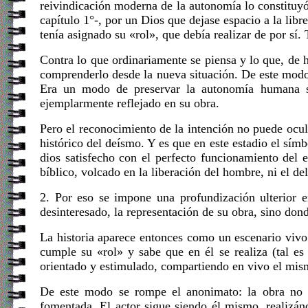
reivindicación moderna de la autonomía lo constituyó 
capítulo 1°-, por un Dios que dejase espacio a la li
tenía asignado su «rol», que debía realizar de por sí.
Contra lo que ordinariamente se piensa y lo que, de h
comprenderlo desde la nueva situación. De este modo, 
Era un modo de preservar la autonomía humana si
ejemplarmente reflejado en su obra.
Pero el reconocimiento de la intención no puede ocult
histórico del deísmo. Y es que en este estadio el símb
dios satisfecho con el perfecto funcionamiento del 
bíblico, volcado en la liberación del hombre, ni el del
2. Por eso se impone una profundización ulterior 
desinteresado, la representación de su obra, sino don
La historia aparece entonces como un escenario vivo
cumple su «rol» y sabe que en él se realiza (tal es
orientado y estimulado, compartiendo en vivo el mism
De este modo se rompe el anonimato: la obra no p
fomentada. El actor sigue siendo él mismo, realizán