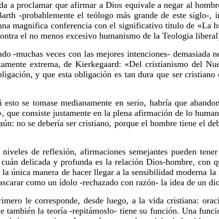
ada a proclamar que afirmar a Dios equivale a negar al hombr
 Barth -probablemente el teólogo más grande de este siglo-, 
una magnifica conferencia con el significativo titulo de «La
ontra el no menos excesivo humanismo de la Teologia liberal
endo -muchas veces con las mejores intenciones- demasiada n
ertamente extrema, de Kierkegaard: «Del cristianismo del N
igación, y que esta obligación es tan dura que ser cristian
 esto se tomase medianamente en serio, habría que abandonar 
, que consiste justamente en la plena afirmación de lo human
aún: no se debería ser cristiano, porque el hombre tiene el de
 niveles de reflexión, afirmaciones semejantes pueden tener
cuán delicada y profunda es la relación Dios-hombre, con qu
a única manera de hacer llegar a la sensibilidad moderna la 
carar como un ídolo -rechazado con razón- la idea de un dio
rimero le corresponde, desde luego, a la vida cristiana: ora
e también la teoría -repitámoslo- tiene su función. Una funci