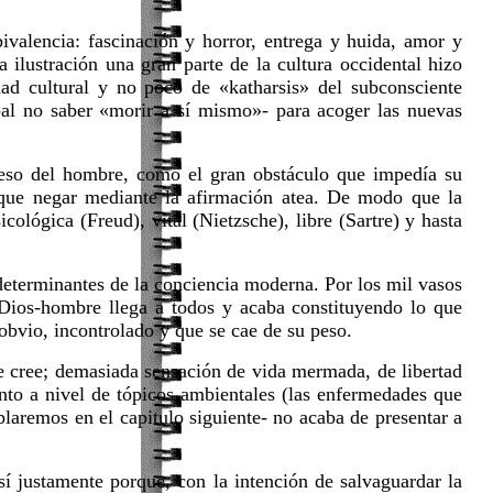
valencia: fascinación y horror, entrega y huida, amor y
a ilustración una gran parte de la cultura occidental hizo
dad cultural y no poco de «katharsis» del subconsciente
o -al no saber «morir a sí mismo»- para acoger las nuevas
eso del hombre, como el gran obstáculo que impedía su
que negar mediante la afirmación atea. De modo que la
cológica (Freud), vital (Nietzsche), libre (Sartre) y hasta
determinantes de la conciencia moderna. Por los mil vasos
o Dios-hombre llega a todos y acaba constituyendo lo que
obvio, incontrolado y que se cae de su peso.
se cree; demasiada sensación de vida mermada, de libertad
nto a nivel de tópicos ambientales (las enfermedades que
ablaremos en el capitulo siguiente- no acaba de presentar a
sí justamente porque, con la intención de salvaguardar la