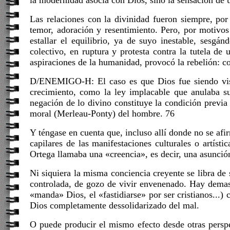
la modernidad asocia con Dios, sino la sensación de un
Las relaciones con la divinidad fueron siempre, po
temor, adoración y resentimiento. Pero, por motivos e
estallar el equilibrio, ya de suyo inestable, sesg
colectivo, en ruptura y protesta contra la tutela de
aspiraciones de la humanidad, provocó la rebelión: co
D/ENEMIGO-H: El caso es que Dios fue siendo vist
crecimiento, como la ley implacable que anulaba 
negación de lo divino constituye la condición previa e
moral (Merleau-Ponty) del hombre. 76
Y téngase en cuenta que, incluso allí donde no se af
capilares de las manifestaciones culturales o artís
Ortega llamaba una «creencia», es decir, una asunció
Ni siquiera la misma conciencia creyente se libra de
controlada, de gozo de vivir envenenado. Hay demasi
«manda» Dios, el «fastidiarse» por ser cristianos...)
Dios completamente dessolidarizado del mal.
O puede producir el mismo efecto desde otras perspec