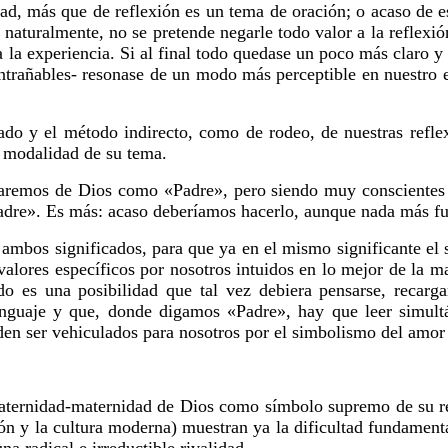
dad, más que de reflexión es un tema de oración; o acaso de 
 naturalmente, no se pretende negarle todo valor a la reflexión
 la experiencia. Si al final todo quedase un poco más claro 
rañables- resonase de un modo más perceptible en nuestro es
o y el método indirecto, como de rodeo, de nuestras reflex
 modalidad de su tema.
remos de Dios como «Padre», pero siendo muy conscientes d
re». Es más: acaso deberíamos hacerlo, aunque nada más fue
ambos significados, para que ya en el mismo significante el s
s valores específicos por nosotros intuidos en lo mejor de la 
o es una posibilidad que tal vez debiera pensarse, recarga
enguaje y que, donde digamos «Padre», hay que leer simul
den ser vehiculados para nosotros por el simbolismo del amor
nidad-maternidad de Dios como símbolo supremo de su relac
ón y la cultura moderna) muestran ya la dificultad fundamenta