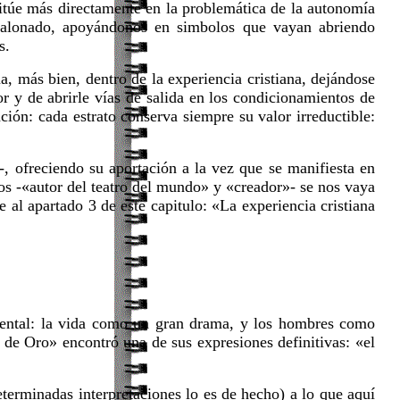
sitúe más directamente en la problemática de la autonomía
calonado, apoyándonos en simbolos que vayan abriendo
s.
a, más bien, dentro de la experiencia cristiana, dejándose
 y de abrirle vías de salida en los condicionamientos de
ión: cada estrato conserva siempre su valor irreductible:
, ofreciendo su aportación a la vez que se manifiesta en
los -«autor del teatro del mundo» y «creador»- se nos vaya
e al apartado 3 de este capitulo: «La experiencia cristiana
cidental: la vida como un gran drama, y los hombres como
 de Oro» encontró una de sus expresiones definitivas: «el
eterminadas interpretaciones lo es de hecho) a lo que aquí