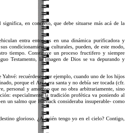
 significa, en concreto, que debe situarse más acá de la
ehiculan entra entonces en una dinámica purificadora y
n sus condicionamientos culturales, pueden, de este modo,
stro tiempo. Constituye un proceso fructifero y siempre
ntiguo Testamento, la imagen de Dios se va depurando y
e Yahvé: recuérdese, por ejemplo, cuando uno de los hijos
nado, porque el Arca era santa y no debía ser tocada (cfr.
e, personal y amoroso que no obra arbitrariamente, sino
ción: especialmente la tradición profética va poniendo al
er-en un salmo que Harnack consideraba insuperable- como
destino glorioso. ¿A quién tengo yo en el cielo? Contigo,