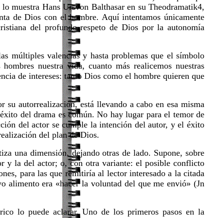
o lo muestra Hans Ursvon Balthasar en su Theodramatik4,
santa de Dios con el hombre. Aquí intentamos únicamente
cristiana del profundo respeto de Dios por la autonomía
as múltiples valencias y hasta problemas que el símbolo
s hombres nuestra vida, cuanto más realicemos nuestras
encia de intereses: tanto Dios como el hombre quieren que
r su autorrealización, está llevando a cabo en esa misma
El éxito del drama es común. No hay lugar para el temor de
ón del actor se cumple la intención del autor, y el éxito
realización del plan de Dios.
iza una dimensión, dejando otras de lado. Supone, sobre
 y la del actor; o, con otra variante: el posible conflicto
nes, para las que remitiría al lector interesado a la citada
yo alimento era «hacer la voluntad del que me envió» (Jn
rico lo puede aclarar. Uno de los primeros pasos en la