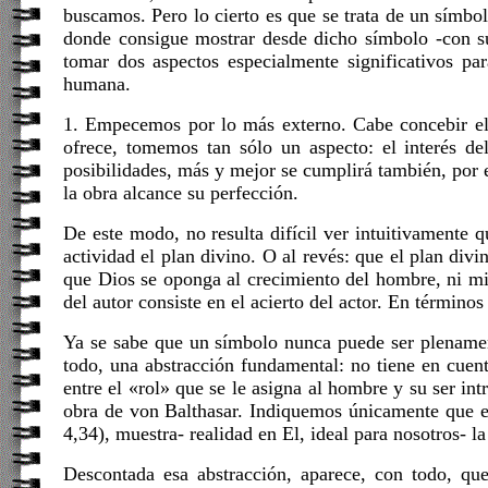
buscamos. Pero lo cierto es que se trata de un sím
donde consigue mostrar desde dicho símbolo -con su
tomar dos aspectos especialmente significativos pa
humana.
1. Empecemos por lo más externo. Cabe concebir el 
ofrece, tomemos tan sólo un aspecto: el interés d
posibilidades, más y mejor se cumplirá también, por 
la obra alcance su perfección.
De este modo, no resulta difícil ver intuitivamente
actividad el plan divino. O al revés: que el plan div
que Dios se oponga al crecimiento del hombre, ni mie
del autor consiste en el acierto del actor. En términos
Ya se sabe que un símbolo nunca puede ser plenamen
todo, una abstracción fundamental: no tiene en cuenta 
entre el «rol» que se le asigna al hombre y su ser intr
obra de von Balthasar. Indiquemos únicamente que en
4,34), muestra- realidad en El, ideal para nosotros- l
Descontada esa abstracción, aparece, con todo, qu