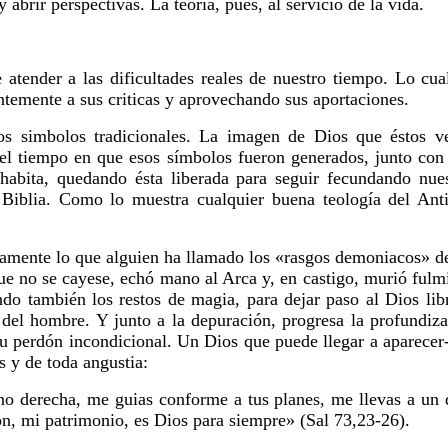
abrir perspectivas. La teoría, pues, al servicio de la vida.
atender a las dificultades reales de nuestro tiempo. Lo cual
temente a sus criticas y aprovechando sus aportaciones.
os simbolos tradicionales. La imagen de Dios que éstos v
y el tiempo en que esos símbolos fueron generados, junto co
habita, quedando ésta liberada para seguir fecundando nue
ia Biblia. Como lo muestra cualquier buena teología del A
tamente lo que alguien ha llamado los «rasgos demoniacos» d
e no se cayese, echó mano al Arca y, en castigo, murió fulmi
o también los restos de magia, para dejar paso al Dios libr
e del hombre. Y junto a la depuración, progresa la profundiza
 su perdón incondicional. Un Dios que puede llegar a aparec
s y de toda angustia:
no derecha, me guias conforme a tus planes, me llevas a un 
ón, mi patrimonio, es Dios para siempre» (Sal 73,23-26).