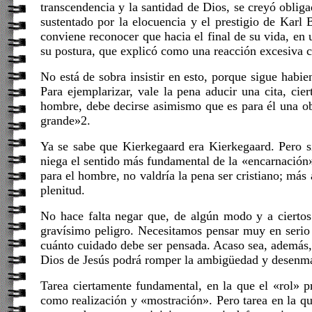
transcendencia y la santidad de Dios, se creyó oblig
sustentado por la elocuencia y el prestigio de Karl
conviene reconocer que hacia el final de su vida, en 
su postura, que explicó como una reacción excesiva c
No está de sobra insistir en esto, porque sigue habi
Para ejemplarizar, vale la pena aducir una cita, ci
hombre, debe decirse asimismo que es para él una obl
grande»2.
Ya se sabe que Kierkegaard era Kierkegaard. Pero si
niega el sentido más fundamental de la «encarnación»
para el hombre, no valdría la pena ser cristiano; más 
plenitud.
No hace falta negar que, de algún modo y a ciertos
gravísimo peligro. Necesitamos pensar muy en serio 
cuánto cuidado debe ser pensada. Acaso sea, además, l
Dios de Jesús podrá romper la ambigüedad y desenmas
Tarea ciertamente fundamental, en la que el «rol» p
como realización y «mostración». Pero tarea en la qu