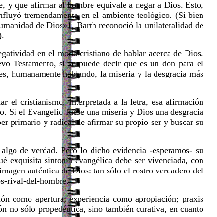
e, y que afirmar al hombre equivale a negar a Dios. Esto,
influyó tremendamente en el ambiente teológico. (Si bien
 humanidad de Dios»1, Barth reconoció la unilateralidad de
).
egatividad en el modo cristiano de hablar acerca de Dios.
uevo Testamento, si se puede decir que es un don para el
o es, humanamente hablando, la miseria y la desgracia más
el cristianismo. Interpretada a la letra, esa afirmación
o. Si el Evangelio fuese una miseria y Dios una desgracia
ber primario y radical de afirmar su propio ser y buscar su
 algo de verdad. Pero lo dicho evidencia -esperamos- su
é exquisita sintonía evangélica debe ser vivenciada, con
imagen auténtica de Dios: tan sólo el rostro verdadero del
s-rival-del-hombre.
ción como apertura; experiencia como apropiación; praxis
ón no sólo propedéutica, sino también curativa, en cuanto