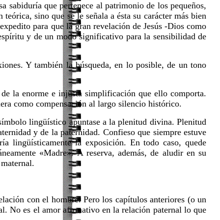
esa sabiduría que pertenece al patrimonio de los pequeños,
 teórica, sino que se le señala a ésta su carácter más bien
y expedito para que la gran revelación de Jesús -Dios como
píritu y de un modo significativo para la sensibilidad de
iones. Y también la búsqueda, en lo posible, de un tono
e la enorme e injusta simplificación que ello comporta.
ra como compensación al largo silencio histórico.
ímbolo lingüístico apuntase a la plenitud divina. Plenitud
maternidad y de la paternidad. Confieso que siempre estuve
ría lingüísticamente la exposición. En todo caso, quede
táneamente «Madre». A reserva, además, de aludir en su
 maternal.
ión con el hombre. Pero los capítulos anteriores (o un
l. No es el amor afirmativo en la relación paternal lo que