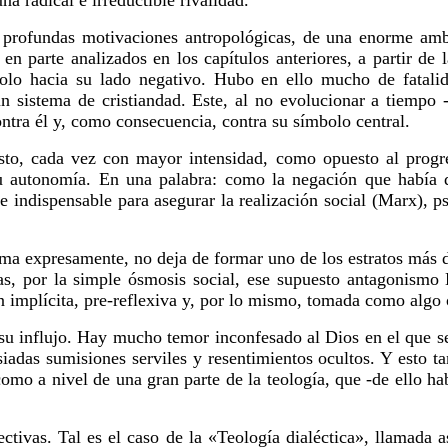
a radical e irreductible rivalidad.
r profundas motivaciones antropológicas, de una enorme ambi
n parte analizados en los capítulos anteriores, a partir de l
ándolo hacia su lado negativo. Hubo en ello mucho de fatali
 un sistema de cristiandad. Este, al no evolucionar a tiemp
ntra él y, como consecuencia, contra su símbolo central.
o, cada vez con mayor intensidad, como opuesto al progr
su autonomía. En una palabra: como la negación que había 
 indispensable para asegurar la realización social (Marx), psi
irma expresamente, no deja de formar uno de los estratos más 
ticas, por la simple ósmosis social, ese supuesto antagonism
n implícita, pre-reflexiva y, por lo mismo, tomada como algo 
 su influjo. Hay mucho temor inconfesado al Dios en el que 
adas sumisiones serviles y resentimientos ocultos. Y esto ta
 como a nivel de una gran parte de la teología, que -de ello h
tivas. Tal es el caso de la «Teología dialéctica», llamada a