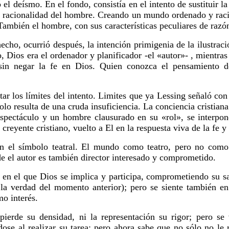
el deísmo. En el fondo, consistía en el intento de sustituir 
bre racionalidad del hombre. Creando un mundo ordenado y raci
 También el hombre, con sus características peculiares de razón
echo, ocurrió después, la intención primigenia de la ilustraci
Dios era el ordenador y planificador -el «autor»- , mientras
n negar la fe en Dios. Quien conozca el pensamiento de 
ar los límites del intento. Limites que ya Lessing señaló co
olo resulta de una cruda insuficiencia. La conciencia cristiana
espectáculo y un hombre clausurado en su «rol», se interpone
 creyente cristiano, vuelto a El en la respuesta viva de la fe 
en el símbolo teatral. El mundo como teatro, pero no como 
de el autor es también director interesado y comprometido.
 en el que Dios se implica y participa, comprometiendo su s
 la verdad del momento anterior); pero se siente también en 
o interés.
ierde su densidad, ni la representación su rigor; pero s
dose al realizar su tarea; pero ahora sabe que no sólo no le