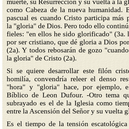
muerte, su Resurrección y su vuelta a la g
como Cabeza de la nueva humanidad. E
pascual es cuando Cristo participa más 
la "gloria" de Dios. Pero todo ello contin
fieles: "en ellos he sido glorificado" (3a. l
por ser cristiano, que dé gloria a Dios po
(2a). Y todos rebosarán de gozo "cuando
la gloria" de Cristo (2a).
Si se quiere desarrollar este filón cris
homilía, convendría releer el denso r
"hora" y "gloria" hace, por ejemplo, e
Bíblico de Leon Dufour. -Otro tema q
subrayado es el de la Iglesia como tiem
entre la Ascensión del Señor y su vuelta g
Es el tiempo de la tensión escatológica