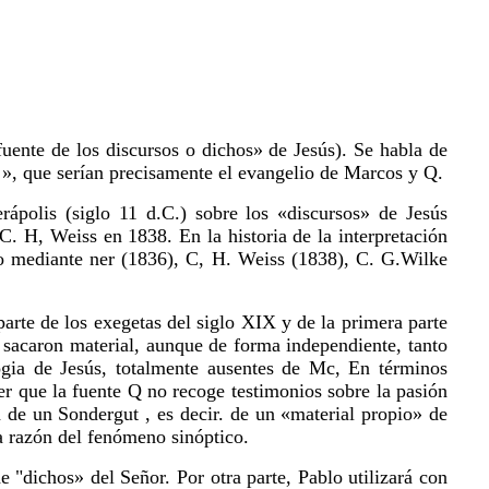
uente de los discursos o dichos» de Jesús). Se habla de
tes », que serían precisamente el evangelio de Marcos y Q.
rápolis (siglo 11 d.C.) sobre los «discursos» de Jesús
C. H, Weiss en 1838. En la historia de la interpretación
do mediante ner (1836), C, H. Weiss (1838), C. G.Wilke
parte de los exegetas del siglo XIX y de la primera parte
l sacaron material, aunque de forma independiente, tanto
ia de Jesús, totalmente ausentes de Mc, En términos
ser que la fuente Q no recoge testimonios sobre la pasión
n de un Sondergut , es decir. de un «material propio» de
ía razón del fenómeno sinóptico.
"dichos» del Señor. Por otra parte, Pablo utilizará con