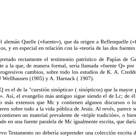
l alemán Quelle («fuente»), que da origen a Reflenquelle («f
elios, y en especial en relación con la «teoría de las dos fuen
etado rectamente el testimonio patrístico de Papías de Ge
te a la que, de manera formal, sería llamada «fuente Q» por 
 progresivos cambios, sobre todo los estudios de K. A. Cred
J Wellhausen (1905) y A. Harnack ( 1907).
 Q es el de la "cuestión sinóptica» ( sinópticos) que la mayor 
es». Así, el evangelio más antiguo sigue siendo el de Lc; de é
ás extensos que Mc y contienen algunos discursos o log
fieren sobre todo a la vida pública de Jesús. Al revés, parece 
 contienen un material prevalente de «triple tradición», o bie
sado en una fuente paralela de Mc igualmente escrita, que dar
vo Testamento no debería sorprender una colección escrita de 