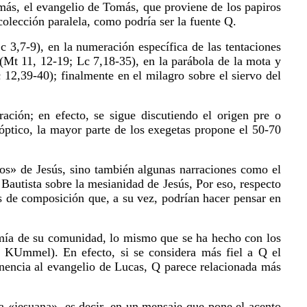
más, el evangelio de Tomás, que proviene de los papiros
olección paralela, como podría ser la fuente Q.
Lc 3,7-9), en la numeración específica de las tentaciones
 (Mt 11, 12-19; Lc 7,18-35), en la parábola de la mota y
 12,39-40); finalmente en el milagro sobre el siervo del
ación; en efecto, se sigue discutiendo el origen pre o
óptico, la mayor parte de los exegetas propone el 50-70
hos» de Jesús, sino también algunas narraciones como el
Bautista sobre la mesianidad de Jesús, Por eso, respecto
es de composición que, a su vez, podrían hacer pensar en
onomía de su comunidad, lo mismo que se ha hecho con los
. KUmmel). En efecto, si se considera más fiel a Q el
inencia al evangelio de Lucas, Q parece relacionada más
ía «jesuana», es decir, en un mensaje que pone el acento