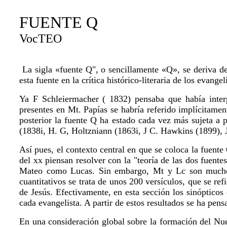
FUENTE Q
VocTEO
La sigla «fuente Q", o sencillamente «Q», se deriva de
esta fuente en la crítica histórico-literaria de los evang
Ya F Schleiermacher ( 1832) pensaba que había interpr
presentes en Mt. Papías se habría referido implícitamen
posterior la fuente Q ha estado cada vez más sujeta a
(1838i, H. G, Holtzniann (1863i, J C. Hawkins (1899), 
Así pues, el contexto central en que se coloca la fuente
del xx piensan resolver con la "teoría de las dos fuent
Mateo como Lucas. Sin embargo, Mt y Lc son mucho m
cuantitativos se trata de unos 200 versículos, que se re
de Jesús. Efectivamente, en esta sección los sinópticos
cada evangelista. A partir de estos resultados se ha pen
En una consideración global sobre la formación del Nue