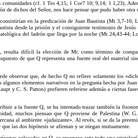
 comunidades (cf. 1 Tes 4,15; 1 Cor7 10; 9,14; 1 1,23). Ade
n de dichos del Señor, nos hace pensar que pudo haber otra c
 consistirían en la predicación de Juan Bautista (Mt 3,7-10; 
utista desde la prisión y el consiguiente testimonio de Jesús
catológica del ladrón que llega por la noche (Mt 24,43-44; Lc
 resulta difícil la elección de Mc como término de compar
puesto de que Q representa una fuente real del material sin
uede observar que, de hecho Q no refiere solamente los «dic
es algunos elementos narrativos en la pregunta hecha por Juan 
aupt y C. S. Patton) prefieren referirse además a ciertas fas
atribuir a la fuente Q, se ha intentado trazar también la fis
munidad, muchos piensan que Q proviene de Palestina (W. G
ercana al ambiente «judaizante». Al revés, si se da la preem
r que las dos hipótesis se afirman y se niegan mutuamente.
perícopas colocadas en Q, se reconoce ante todo una cristolog