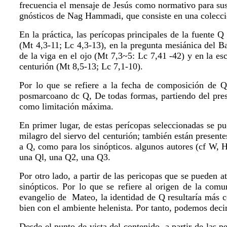
frecuencia el mensaje de Jesús como normativo para sus
gnósticos de Nag Hammadi, que consiste en una colecció
En la práctica, las perícopas principales de la fuente Q
(Mt 4,3-11; Lc 4,3-13), en la pregunta mesiánica del Ba
de la viga en el ojo (Mt 7,3~5: Lc 7,41 -42) y en la es
centurión (Mt 8,5-13; Lc 7,1-10).
Por lo que se refiere a la fecha de composición de Q,
posmarcoano dc Q, De todas formas, partiendo del presu
como limitación máxima.
En primer lugar, de estas perícopas seleccionadas se p
milagro del siervo del centurión; también están present
a Q, como para los sinópticos. algunos autores (cf W, H
una Ql, una Q2, una Q3.
Por otro lado, a partir de las pericopas que se pueden 
sinópticos. Por lo que se refiere al origen de la co
evangelio de
Mateo, la identidad de Q resultaría más c
bien con el ambiente helenista. Por tanto, podemos deci
Desde el punto de vista del contenido, a partir de las 