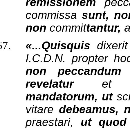
remissionem
pecc
commissa
sunt, n
non
commit
tantur,
«...Quisquis
dixer
I.C.D.N. propter h
non peccandum
revelatur
et
mandatorum, ut
sc
vitare
debeamus, 
praestari,
ut quo