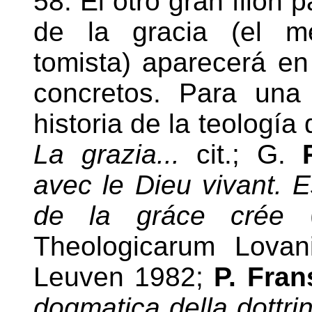
58. El otro gran filón p
de la gracia (el me
tomista) aparecerá en
concretos. Para una
historia de la teología 
La grazia...
cit.; G.
avec le Dieu vivant. Es
de la gráce crée
Theologicarum Lovan
Leuven 1982;
P. Fra
dogmatica della dottri