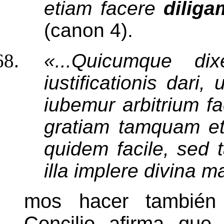
etiam facere
dilig
(canon 4).
«...Quicumque dix
iustificationis dari
iubemur arbitrium fa
gratiam tamquam et 
quidem facile, sed 
illa implere divina 
mos hacer también s
Concilio afirma que