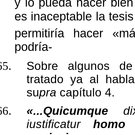
y lo pueda hacer bie
es inaceptable la tesis
permitiría hacer «m
podría-
Sobre algunos de
tratado ya al habla
su
pra
capítulo 4.
«...Quicumque
d
iustificatur
hom