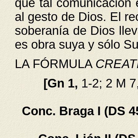
que tal comunicación 
al gesto de Dios. El r
soberanía de Dios llev
es obra suya y sólo S
LA FÓRMULA
CREATI
[Gn 1,
1-2; 2 M 7
Conc. Braga I (DS 45