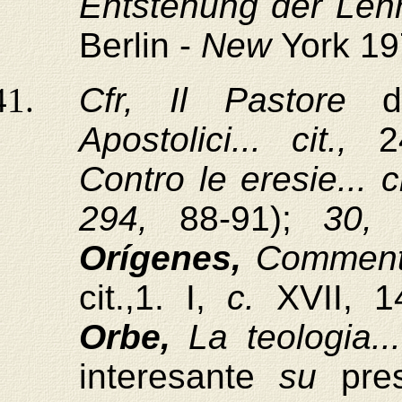
Entstehung der Lehre
Berlin -
New
York 19
Cfr, Il Pastore
Apostolici... cit.,
Contro le eresie... c
294,
88-91);
30,
Orígenes,
Commento
cit.,1. I,
c.
XVII, 
Orbe,
La teologia...
interesante
su
pre