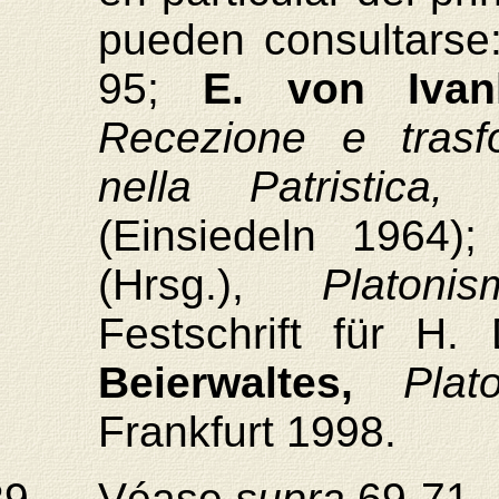
pueden consultars
95;
E. von Iva
Recezione e trasf
nella Patristica
(Einsiedeln 1964)
(Hrsg.),
Platon
Festschrift für H.
Beierwaltes,
Plat
Frankfurt 1998.
Véase
supra
69-71.