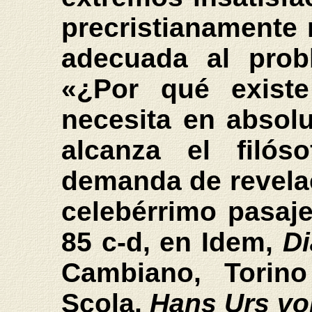
precristianamente 
adecuada al prob
«¿Por qué exist
necesita en absolu
alcanza el filó
demanda de revela
celebérrimo pasaj
85 c-d, en Idem,
Di
Cambiano, Torino
Scola,
Hans Urs von