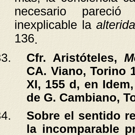
necesario pareci
inexplicable la
alteri
136
.
Cfr. Aristóteles,
M
CA. Viano, Torino 
XI, 155 d, en Idem
de G. Cambiano, To
Sobre el sentido r
la incomparable p