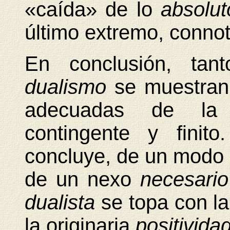
«caída» de lo
absolu
último extremo, conno
En conclusión, ta
dualismo
se muestran
adecuadas de la 
contingente y finit
concluye, de un modo p
de un nexo
necesari
dualista
se topa con la
la originaria
positivida