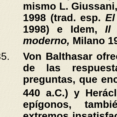
mismo L. Giussani
1998 (trad. esp.
El
1998) e Idem,
Il
moderno,
Milano 1
Von Balthasar ofr
de las respuest
preguntas, que en
440 a.C.) y Herácl
epígonos, tamb
extremos insatisfa