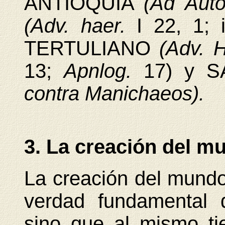
ANTIOQUÍA
(Ad Aut
(Adv. haer.
I 22, 1; 
TERTULIANO
(Adv.
13;
Apnlog.
17) y 
contra Manichaeos).
3. La creación del m
La creación del mundo
verdad fundamental d
sino que al mismo ti