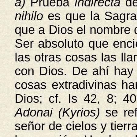
a)
Prueba
indirecta
d
nihilo
es que la Sagra
que a Dios el nombre
Ser absoluto que enci
las otras cosas las l
con Dios. De ahí hay 
cosas extradivinas ha
Dios; cf. Is 42, 8; 4
Adonai (Kyrios)
se re
señor de cielos y tierr