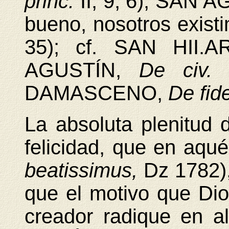
princ.
II, 9, 6), SAN 
bueno, nosotros exis
35); cf. SAN HII.
AGUSTÍN,
De civ.
DAMASCENO,
De fid
La absoluta plenitud d
felicidad, que en aqu
beatissimus,
Dz 1782)
que el motivo que Dios
creador radique en 