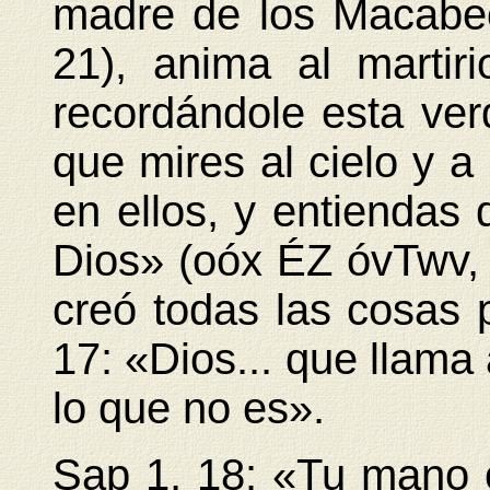
madre de los Macabeo
21), anima al marti
recordándole esta verd
que mires al cielo y a 
en ellos, y entiendas 
Dios» (oóx ÉZ óvTwv
creó todas las cosas 
17: «Dios... que llama
lo que no es».
Sap 1, 18: «Tu mano 