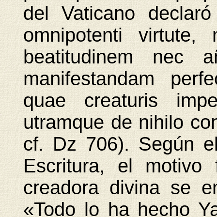
del Vaticano declar
omnipotenti virtut
beatitudinem nec 
manifestandam perf
quae creaturis impert
utramque de nihilo co
cf. Dz 706). Según e
Escritura, el motivo
creadora divina se 
«Todo lo ha hecho Ya