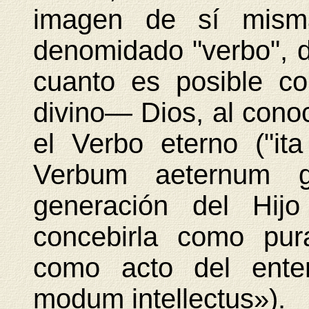
imagen de sí mism
denomidado "verbo", 
cuanto es posible c
divino— Dios, al cono
el Verbo eterno ("it
Verbum aeternum ge
generación del Hij
concebirla como pur
como acto del enten
modum intellectus»).