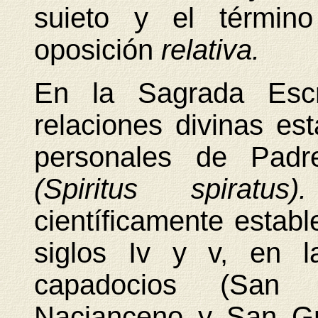
suieto y el término
oposición
relativa.
En la Sagrada Escri
relaciones divinas es
personales de Padre
(Spiritus
spiratu
científicamente establ
siglos Iv y v, en la
capadocios (San 
Nacianceno y San Gr