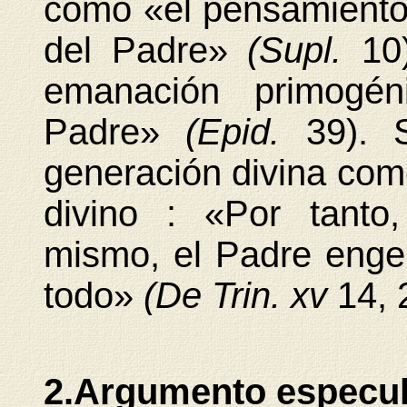
como «el pensamient
del Padre»
(Supl.
10
emanación primogén
Padre»
(Epid.
39). 
generación divina com
divino : «Por tanto
mismo, el Padre engen
todo»
(De Trin. xv
14, 
2.Argumento especul