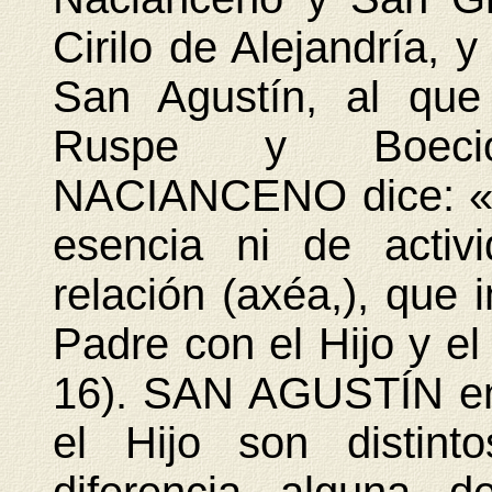
Cirilo de Alejandría, y
San Agustín, al que
Ruspe y Boec
NACIANCENO dice: «P
esencia ni de activ
relación (axéa,), que
Padre con el Hijo y e
16). SAN AGUSTÍN en
el Hijo son distint