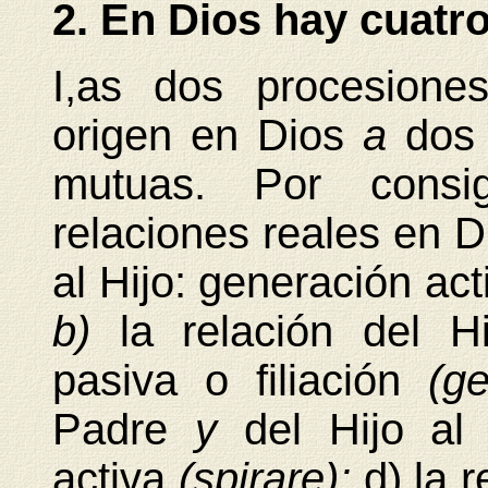
2. En Dios hay cuatro
I,as dos procesione
origen en Dios
a
dos 
mutuas. Por consig
relaciones reales en D
al Hijo: generación ac
b)
la relación del H
pasiva o filiación
(g
Padre
y
del Hijo al 
activa
(spirare);
d) la 