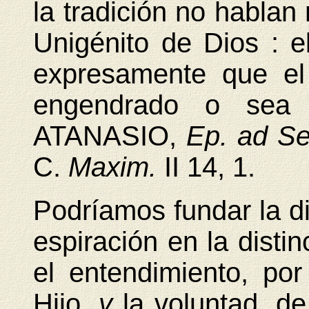
la tradición no hablan
Unigénito de Dios : 
expresamente que el
engendrado o sea 
ATANASIO,
Ep. ad Se
C.
Maxim.
II
14, 1.
Podríamos fundar la di
espiración en la distin
el entendimiento, po
Hijo,
y
la voluntad, de