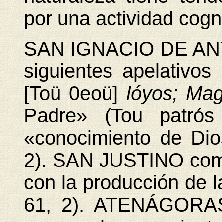
por una actividad cogn
SAN IGNACIO DE ANTI
siguientes apelativo
[Toü 0eoü]
lóyos;
Mag
Padre» (Tou patró
«conocimiento de Di
2). SAN JUSTINO comp
con la producción de l
61, 2). ATENÁGORAS 