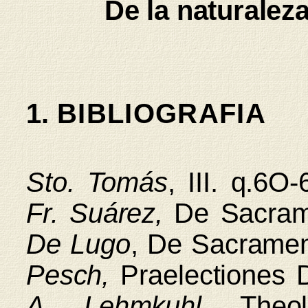
De la naturalez
1.
BIBLIOGRAFIA
Sto. Tomás
, III. q.6O
Fr. Suárez,
De Sacramen
De Lugo
, De Sacrament
Pesch,
Praelectiones D
A. Lehmkuhl
, Theol