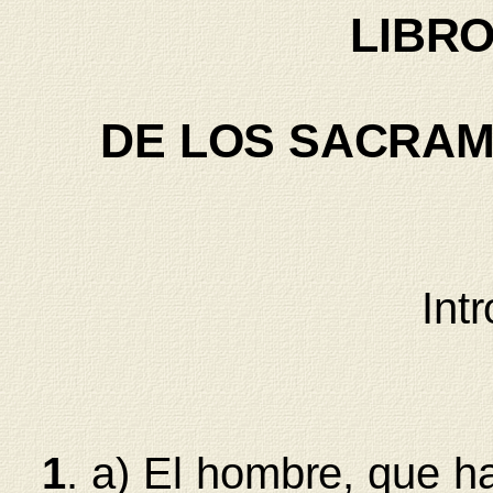
LIBR
DE LOS SACRA
Int
1
. a) El hombre, que ha