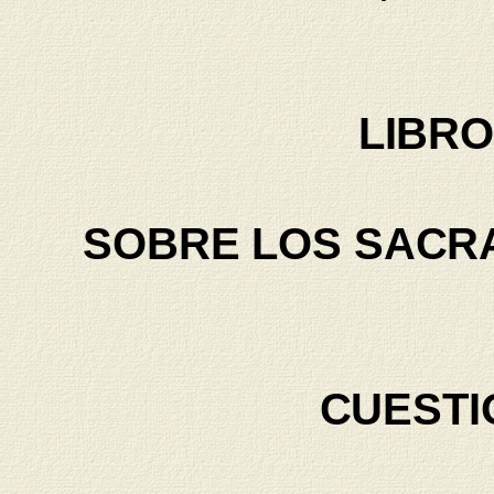
LIBR
S
OBRE LOS SACR
C
UESTI