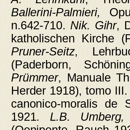
Ballerini‑Palmieri,
Opus
n.642‑710.
Nik. Gihr
, 
katholischen Kirche (
Pruner‑Seitz
, Lehrbu
(Paderborn, Schön
Prümmer
, Manuale The
Herder 1918), tomo III
canonico-mora­lis de S
1921.
L.B. Umberg,
(Oeniponte, Rauch 19