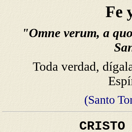
Fe 
"Omne verum, a quoc
San
Toda verdad, dígala
Espí
(Santo To
CRISTO