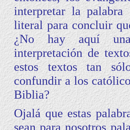
interpretar la palabr
literal para concluir q
¿No hay aquí una 
interpretación de text
estos textos tan só
confundir a los católic
Biblia?
Ojalá que estas palab
sean para nosotros pal