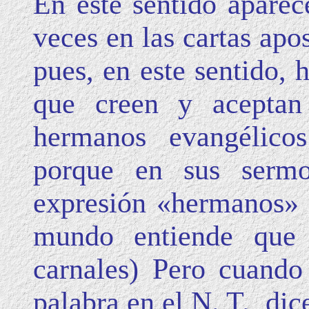
En este sentido apare
veces en las cartas apo
pues, en este sentido, 
que creen y aceptan
hermanos evangélico
porque en sus sermo
expresión «hermanos» e
mundo entiende que 
carnales) Pero cuando 
palabra en el N. T., di