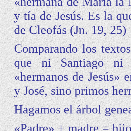
«hermana de María la M
y tía de Jesús. Es la q
de Cleofás (Jn. 19, 25)
Comparando los textos b
que ni Santiago ni 
«hermanos de Jesús» er
y José, sino primos her
Hagamos el árbol genea
«Padre» + madre = hijo