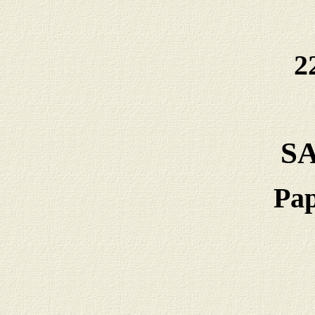
2
S
Pap