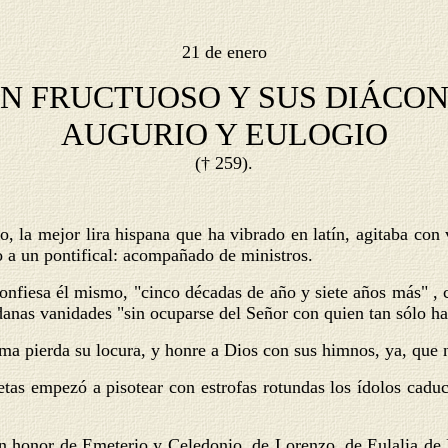
21 de enero
N FRUCTUOSO Y SUS DIÁCO
AUGURIO Y EULOGIO
(† 259).
 la mejor lira hispana que ha vibrado en latín, agitaba con 
o a un pontifical: acompañado de ministros.
onfiesa él mismo, "cinco décadas de año y siete años más" , 
ndanas vanidades "sin ocuparse del Señor con quien tan sólo h
alma pierda su locura, y honre a Dios con sus himnos, ya, que
tas empezó a pisotear con estrofas rotundas los ídolos caduc
 en honor de Emeterio y Celedonio, de Lorenzo, de Eulalia de 