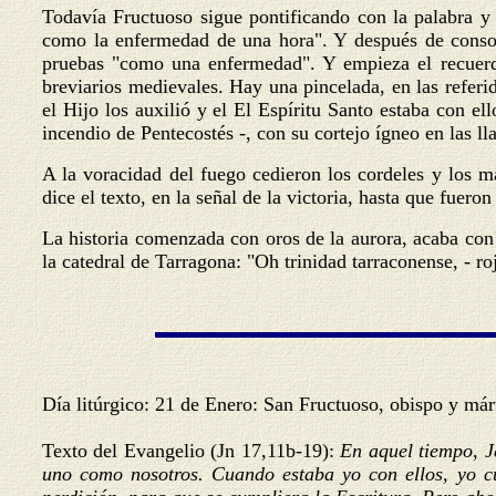
Todavía Fructuoso sigue pontificando con la palabra y
como la enfermedad de una hora". Y después de consola
pruebas "como una enfermedad". Y empieza el recuerdo
breviarios medievales. Hay una pincelada, en las refer
el Hijo los auxilió y el El Espíritu Santo estaba con ell
incendio de Pentecostés -, con su cortejo ígneo en las ll
A la voracidad del fuego cedieron los cordeles y los má
dice el texto, en la señal de la victoria, hasta que fuer
La historia comenzada con oros de la aurora, acaba con 
la catedral de Tarragona: "Oh trinidad tarraconense, - ro
Día litúrgico: 21 de Enero: San Fructuoso, obispo y már
Texto del Evangelio (Jn 17,11b-19):
En aquel tiempo, J
uno como nosotros. Cuando estaba yo con ellos, yo cu