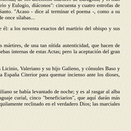
rio y Eulogio, diáconos": cincuenta y cuatro estrofas de
l Santo. "Acaso - dice al terminar el poema -, como a su
e once sílabas...
 él: a los noventa exactos del martirio del obispo y sus
 mártires, de una tan nítida autenticidad, que hacen de
uebas internas de estas Actas; pero la aceptación del gran
s Licinio, Valeriano y su hijo Galieno, y cónsules Baso y
 la España Citerior para quemar incienso ante los dioses,
liano se había levantado de noche; y es al rasgar al alba
guaje curial, cinco "beneficiarios", que aquí darán más
nquilamente reclinado en el verdadero Dios; las marciales