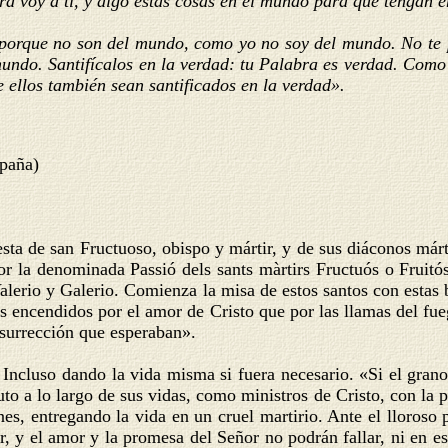
ra voy a ti, y digo estas cosas en el mundo para que tengan 
 porque no son del mundo, como yo no soy del mundo. No te pi
undo. Santifícalos en la verdad: tu Palabra es verdad. Como
 ellos también sean santificados en la verdad».
spaña)
iesta de san Fructuoso, obispo y mártir, y de sus diáconos már
por la denominada Passió dels sants màrtirs Fructuós o Fruit
alerio y Galerio. Comienza la misa de estos santos con estas b
s encendidos por el amor de Cristo que por las llamas del fu
esurrección que esperaban».
 Incluso dando la vida misma si fuera necesario. «Si el grano
to a lo largo de sus vidas, como ministros de Cristo, con la pa
es, entregando la vida en un cruel martirio. Ante el lloroso 
r, y el amor y la promesa del Señor no podrán fallar, ni en es