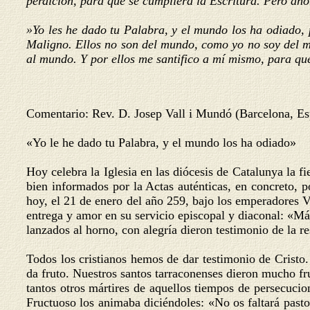
perdición, para que se cumpliera la Escritura. Pero aho
»Yo les he dado tu Palabra, y el mundo los ha odiado,
Maligno. Ellos no son del mundo, como yo no soy del m
al mundo. Y por ellos me santifico a mí mismo, para que
Comentario: Rev. D. Josep Vall i Mundó (Barcelona, E
«Yo le he dado tu Palabra, y el mundo los ha odiado»
Hoy celebra la Iglesia en las diócesis de Catalunya la f
bien informados por la Actas auténticas, en concreto, 
hoy, el 21 de enero del año 259, bajo los emperadores V
entrega y amor en su servicio episcopal y diaconal: «Má
lanzados al horno, con alegría dieron testimonio de la r
Todos los cristianos hemos de dar testimonio de Cristo.
da fruto. Nuestros santos tarraconenses dieron mucho fru
tantos otros mártires de aquellos tiempos de persecucion
Fructuoso los animaba diciéndoles: «No os faltará pasto