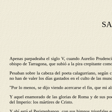
SA
Apenas parpadeaba el siglo V, cuando Aurelio Prudencio,
obispo de Tarragona, que subió a la pira crepitante com
Pesaban sobre la cabeza del poeta calagurriano, según c
no han de valer los días gastados en el culto de las mu
"Por lo menos, se dijo viendo acercarse el fin, que mi 
Y aquel enamorado de las glorias de Roma y de sus poe
del Imperio: los mártires de Cristo.
Y ahí está el Peristephanon, con sus himnos triunfales