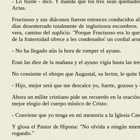
- Lo fuiste - dice. Y manda que los tres sean quemados
Actas.
Fructuoso y sus diáconos fueron entonces conducidos al 
días desenterrado totalmente de ingloriosos escombros.
vera, camino del suplicio. "Porque Fructuoso era lo que
de la fraternidad ofrece a les condenados' un cordial ar
- No ha llegado aún la hora de romper el ayuno.
Eran las diez de la mañana y el ayuno vigía hasta las tre
No consiente el obispo que Augustal, su lector, le quite 
- Hijo, mejor será que me descalce yo, fuerte, gozoso y 
Ahora un mílite cristiano pide un recuerdo en la oració
mejor elogio del cuerpo místico de Cristo:
- Conviene que yo tenga en mi memoria a la Iglesia Cat
Y glosa el Pastor de Hipona: "No olvida a ningún miembr
rogando."