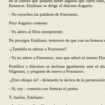
en la cabeza que pudiera haber alguien que fuera oído
Entonces. Emiliano se dirige al diácono Augurio:
- No escuches las palabras de Fructuoso.
Pero Augurio contesta:
- Yo adoro al Dios omnipotente.
No prosigue Emiliano, temeroso de que con su firmeza en
-¿También tu adoras a Fructuoso?
- Yo no adoro a Fructuoso, sino que adoró al mismo Dios
Pontífice y diáconos se inclinan igualmente ante el al
filigranas, y pregunta de nuevo a Fructuoso:
-¿Eres obispo tú? - delatando la táctica de la persecució
- Sí, soy - contesta con firmeza el pastor.
Y, burlón, Emiliano: