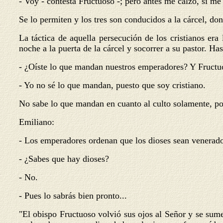
- Voy - contesta Fructuoso -; pero antes me calzo, si me 
Se lo permiten y los tres son conducidos a la cárcel, don
La táctica de aquella persecución de los cristianos era
noche a la puerta de la cárcel y socorrer a su pastor. Ha
- ¿Oíste lo que mandan nuestros emperadores? Y Fructuo
- Yo no sé lo que mandan, puesto que soy cristiano.
No sabe lo que mandan en cuanto al culto solamente, po
Emiliano:
- Los emperadores ordenan que los dioses sean venerado
- ¿Sabes que hay dioses?
- No.
- Pues lo sabrás bien pronto...
"El obispo Fructuoso volvió sus ojos al Señor y se sume