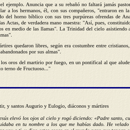
 el ejemplo. Anuncia que a su rebañó no faltará jamás pastor
r a los hermanos, él, con sus compañeros, "entraron en la 
 del horno bíblico con sus tres purpúreas ofrendas de Ana
idas Actas, de verdadera mano maestra: "Así, pues, constituid
os en medio de las llamas". La Trinidad del cielo asistiendo a 
amas".
rtires quedaron libres, según era costumbre entre cristianos,
on abandonados por sus almas".
los oros del martirio por fuego, en un pontifical al que alud
jo terno de Fructuoso..."
tir, y santos Augurio y Eulogio, diáconos y mártires
esús elevó los ojos al cielo y rogó diciendo: «Padre santo, 
idaba en tu nombre a los que me habías dado. He velado p