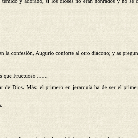
, temido y adorado, si los dioses no eran honrados y no se 
 la confesión, Augurio conforte al otro diácono; y as pregun
 que Fructuoso .......
tar de Dios. Más: el primero en jerarquía ha de ser el prime
n.