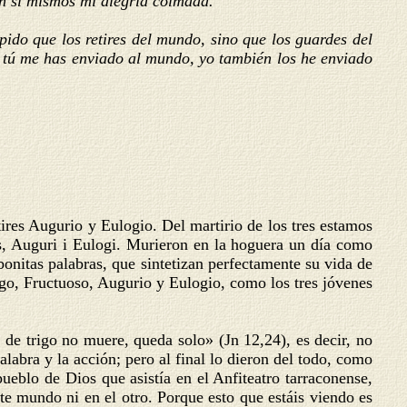
en sí mismos mi alegría colmada.
do que los retires del mundo, sino que los guardes del
 tú me has enviado al mundo, yo también los he enviado
tires Augurio y Eulogio. Del martirio de los tres estamos
ós, Auguri i Eulogi. Murieron en la hoguera un día como
onitas palabras, que sintetizan perfectamente su vida de
ego, Fructuoso, Augurio y Eulogio, como los tres jóvenes
 de trigo no muere, queda solo» (Jn 12,24), es decir, no
labra y la acción; pero al final lo dieron del todo, como
pueblo de Dios que asistía en el Anfiteatro tarraconense,
te mundo ni en el otro. Porque esto que estáis viendo es