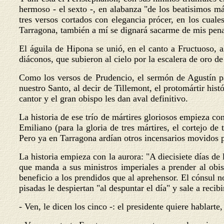
hermoso - el sexto -, en alabanza "de los beatisimos má
tres versos cortados con elegancia prócer, en los cuale
Tarragona, también a mí se dignará sacarme de mis pena
El águila de Hipona se unió, en el canto a Fructuoso, a
diáconos, que subieron al cielo por la escalera de oro de
Como los versos de Prudencio, el sermón de Agustín par
nuestro Santo, al decir de Tillemont, el protomártir hist
cantor y el gran obispo les dan aval definitivo.
La historia de ese trío de mártires gloriosos empieza co
Emiliano (para la gloria de tres mártires, el cortejo de
Pero ya en Tarragona ardían otros incensarios movidos p
La historia empieza con la aurora: "A diecisiete días de
que manda a sus ministros imperiales a prender al obis
beneficio a los prendidos que al aprehensor. El cónsul n
pisadas le despiertan "al despuntar el día" y sale a recibi
- Ven, le dicen los cinco -: el presidente quiere hablarte,