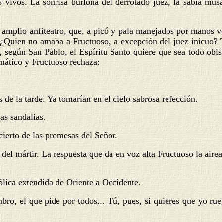
 vivos. La sonrisa burlona del derrotado juez, la sabia musa 
amplio anfiteatro, que, a picó y pala manejados por manos vo
 ¿Quien no amaba a Fructuoso, a excepción del juez inicuo? T
, según San Pablo, el Espíritu Santo quiere que sea todo obi
omático y Fructuoso rechaza:
s de la tarde. Ya tomarían en el cielo sabrosa refección.
las sandalias.
cierto de las promesas del Señor.
n del mártir. La respuesta que da en voz alta Fructuoso la ai
ólica extendida de Oriente a Occidente.
o, el que pide por todos... Tú, pues, si quieres que yo ruegu