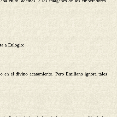
daba culto, además, a las imágenes de los emperadores.
ta a Eulogio:
ro en el divino acatamiento. Pero Emiliano ignora tales