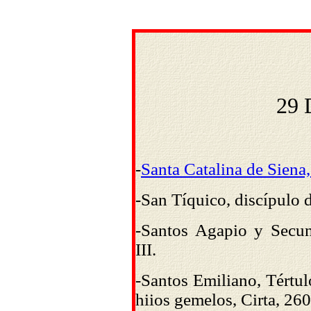
29 
-
Santa Catalina de Siena
-San Tíquico, discípulo d
-Santos Agapio y Secundi
III.
-Santos Emiliano, Tértul
hiios gemelos, Cirta, 260