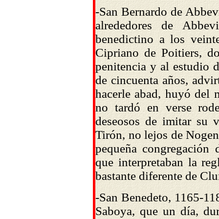
-San Bernardo de Abbevil
alrededores de Abbev
benedictino a los vein
Cipriano de Poitiers, d
penitencia y al estudio 
de cincuenta años, advi
hacerle abad, huyó del m
no tardó en verse rod
deseosos de imitar su v
Tirón, no lejos de Nogen
pequeña congregación d
que interpretaban la re
bastante diferente de Clu
-
San Benedeto
, 1165-11
Saboya, que un día, dur