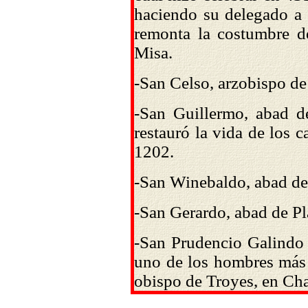
haciendo su delegado a S
remonta la costumbre d
Misa.
-San Celso, arzobispo de
-San Guillermo, abad d
restauró la vida de los 
1202.
-San Winebaldo, abad de
-San Gerardo, abad de Pl
-San Prudencio Galindo (
uno de los hombres más s
obispo de Troyes, en Ch