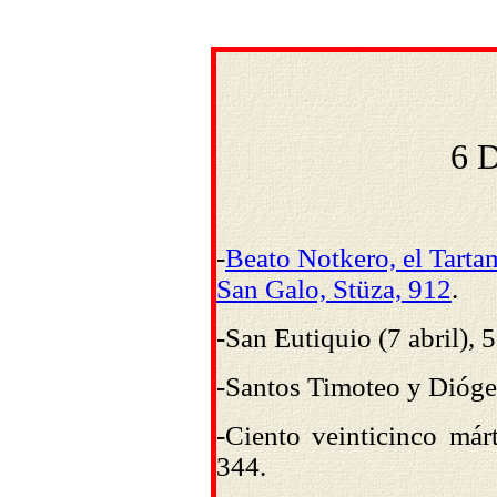
6 
-
Beato Notkero, el Tarta
San Galo, Stüza, 912
.
-San Eutiquio (7 abril), 
-Santos Timoteo y Dióge
-Ciento veinticinco már
344.