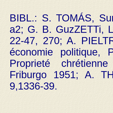
BIBL.: S. TOMÁS, Sum
a2; G. B. GuzZETTi, L
22-47, 270; A. PIELT
économie politique,
Proprieté chrétienn
Friburgo 1951; A. 
9,1336-39.