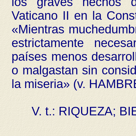
los graves hechos d
Vaticano II en la Cons
«Mientras muchedumbr
estrictamente neces
países menos desarroll
o malgastan sin consid
la miseria» (v. HAMBRE
V. t.: RIQUEZA; BIE