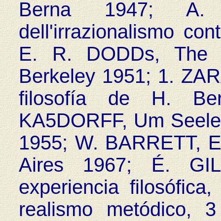
Berna 1947; A. 
dell'irrazionalismo c
E. R. DODDs, The gr
Berkeley 1951; 1. ZAR
filosofía de H. Be
KA5DORFF, Um Seele 
1955; W. BARRETT, El
Aires 1967; É. GI
experiencia filosófica
realismo metódico, 