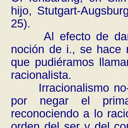
hijo, Stutgart-Augsbur
25).
Al efecto de dar u
noción de i., se hace n
que pudiéramos llamar i
racionalista.
Irracionalismo no-ra
por negar el prim
reconociendo a lo raci
orden del ser y del co