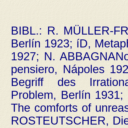
BIBL.: R. MÜLLER-FRE
Berlín 1923; íD, Metaph
1927; N. ABBAGNANo, L
pensiero, Nápoles 1
Begriff des Irratio
Problem, Berlín 193
The comforts of unrea
ROSTEUTSCHER, Die W