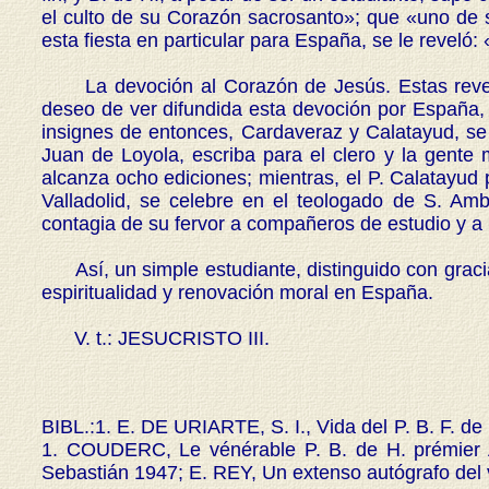
el culto de su Corazón sacrosanto»; que «uno de s
esta fiesta en particular para España, se le revel
La devoción al Corazón de Jesús. Estas revelac
deseo de ver difundida esta devoción por España,
insignes de entonces, Cardaveraz y Calatayud, se c
Juan de Loyola, escriba para el clero y la gente
alcanza ocho ediciones; mientras, el P. Calatayud
Valladolid, se celebre en el teologado de S. A
contagia de su fervor a compañeros de estudio y a 
Así, un simple estudiante, distinguido con gracias
espiritualidad y renovación moral en España.
V. t.: JESUCRISTO III.
BIBL.:1. E. DE URIARTE, S. I., Vida del P. B. F. de
1. COUDERC, Le vénérable P. B. de H. prémier
Sebastián 1947; E. REY, Un extenso autógrafo del v