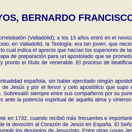
YOS, BERNARDO FRANCISCO
orrelobatón (Valladolid); a los 15 años entró en el novici
io, en Valladolid, la Teología; era tan joven, que ne
o cual indica el aprecio que hacían los superiores de las
tapa de preparación para un apostolado que se prometía
 pronto el título de venerable. El proceso de beatifi
ualidad española, sin haber ejercitado ningún apostola
 de Jesús y por el fervor y celo apostólico que supo c
 Sobresalió siempre entre sus compañeros por su pureza
ante la potencia espiritual de aquella alma y vinieron 
 en 1732, cuando recibió más frecuentes e importantes
n de la devoción al Corazón de Jesús en España. El Seño
 cumplir los designios de Jesucristo. Entre otras cosas 