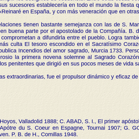
us sucesores establecería en todo el mundo la fiesta qu
ó: «Reinaré en España, y con más veneración que en otras
iones tienen bastante semejanza con las de S. Margar
 en buena parte por el apostolado de la Compañía. B. d
omprometan a difundirla entre el pueblo. Logra también
 más culta El tesoro escondido en el Sacratísimo Coraz
 publica Incendios del amor sagrado, Murcia 1733. Per
mbrosio la primera novena solemne al Sagrado Corazón
los penitentes que dirigió en sus pocos meses de vida s
 extraordinarias, fue el propulsor dinámico y eficaz d
 Hoyos, Valladolid 1888; C. ABAD, S. I., El primer após
 Apótre du S. Coeur en Espagne, Tournai 1907; G. 
en. P. B. de H., Comillas 1948.