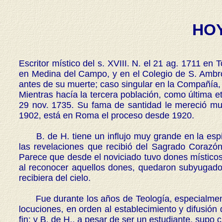
HO
Escritor místico del s. XVIII. N. el 21 ag. 1711 en T
en Medina del Campo, y en el Colegio de S. Ambros
antes de su muerte; caso singular en la Compañía, l
Mientras hacía la tercera población, como última e
29 nov. 1735. Su fama de santidad le mereció muy
1902, está en Roma el proceso desde 1920.
B. de H. tiene un influjo muy grande en la espirit
las revelaciones que recibió del Sagrado Corazón
Parece que desde el noviciado tuvo dones místicos.
al reconocer aquellos dones, quedaron subyugados 
recibiera del cielo.
Fue durante los años de Teología, especialmente
locuciones, en orden al establecimiento y difusió
fin; y B. de H., a pesar de ser un estudiante, supo