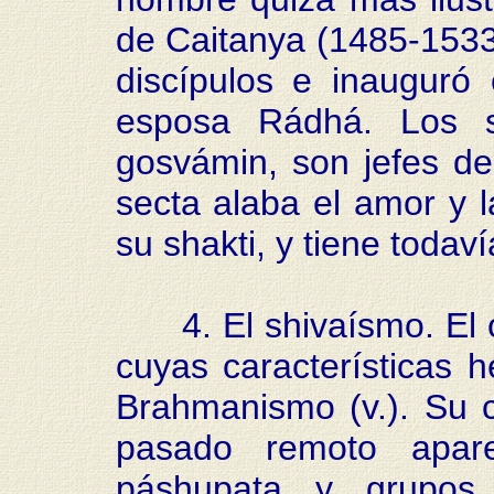
de Caitanya (1485-1533
discípulos e inauguró
esposa Rádhá. Los s
gosvámin, son jefes de
secta alaba el amor y l
su shakti, y tiene toda
4. El shivaísmo. El ot
cuyas características 
Brahmanismo (v.). Su 
pasado remoto apar
páshupata y grupos