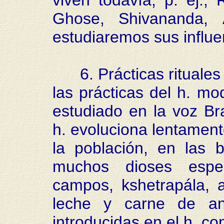
viven todavía, p. ej.
Ghose, Shivananda, 
estudiaremos sus influe
6. Prácticas rituales
las prácticas del h. m
estudiado en la voz Br
h. evoluciona lentamente
la población, en las b
muchos dioses espec
campos, kshetrapála, a
leche y carne de an
introducidas en el h. co