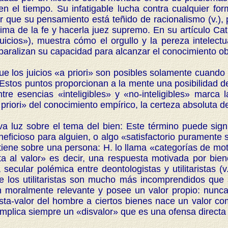
 el tiempo. Su infatigable lucha contra cualquier forma
er que su pensamiento está teñido de racionalismo (v.),
cima de la fe y hacerla juez supremo. En su artículo C
uicios»), muestra cómo el orgullo y la pereza intelectu
paralizan su capacidad para alcanzar el conocimiento ob
os juicios «a priori» son posibles solamente cuando l
 Estos puntos proporcionan a la mente una posibilidad de
ntre esencias «inteligibles» y «no-inteligibles» marca l
priori» del conocimiento empírico, la certeza absoluta de
uz sobre el tema del bien: Este término puede signific
ficioso para alguien, o algo «satisfactorio puramente s
tiene sobre una persona: H. lo llama «categorías de mo
 al valor» es decir, una respuesta motivada por bien
 secular polémica entre deontologistas y utilitaristas (
e los utilitaristas son mucho más incomprendidos que 
n moralmente relevante y posee un valor propio: nunc
sta-valor del hombre a ciertos bienes nace un valor c
implica siempre un «disvalor» que es una ofensa directa