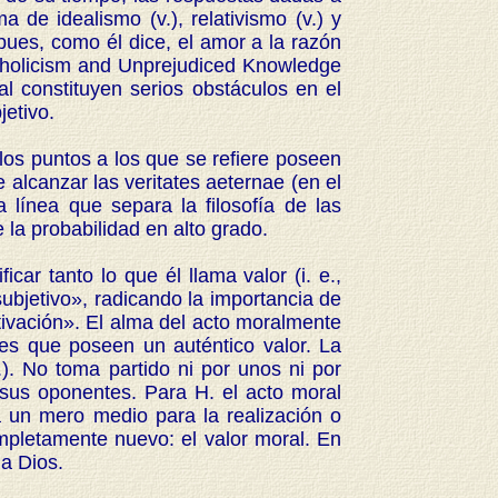
 de idealismo (v.), relativismo (v.) y
 pues, como él dice, el amor a la razón
atholicism and Unprejudiced Knowledge
al constituyen serios obstáculos en el
jetivo.
os puntos a los que se refiere poseen
 alcanzar las veritates aeternae (en el
a línea que separa la filosofía de las
 la probabilidad en alto grado.
ar tanto lo que él llama valor (i. e.,
ubjetivo», radicando la importancia de
tivación». El alma del acto moralmente
es que poseen un auténtico valor. La
v.). No toma partido ni por unos ni por
sus oponentes. Para H. el acto moral
a un mero medio para la realización o
ompletamente nuevo: el valor moral. En
 a Dios.