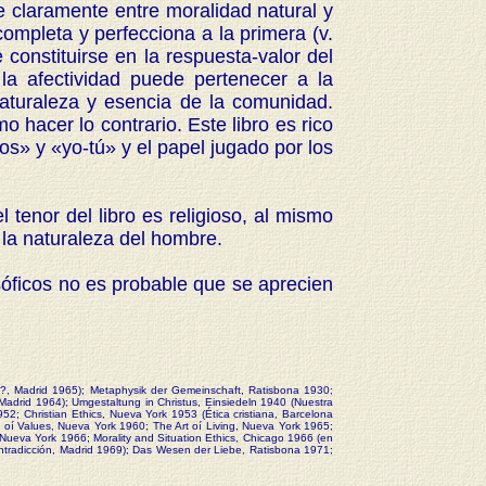
 claramente entre moralidad natural y
ompleta y perfecciona a la primera (v.
constituirse en la respuesta-valor del
la afectividad puede pertenecer a la
naturaleza y esencia de la comunidad.
hacer lo contrario. Este libro es rico
s» y «yo-tú» y el papel jugado por los
enor del libro es religioso, al mismo
 la naturaleza del hombre.
sóficos no es probable que se aprecien
a?, Madrid 1965); Metaphysik der Gemeinschaft, Ratisbona 1930;
 Madrid 1964); Umgestaltung in Christus, Einsiedeln 1940 (Nuestra
52; Christian Ethics, Nueva York 1953 (Ética cristiana, Barcelona
 oí Values, Nueva York 1960; The Art oí Living, Nueva York 1965;
n, Nueva York 1966; Morality and Situation Ethics, Chicago 1966 (en
ontradicción, Madrid 1969); Das Wesen der Liebe, Ratisbona 1971;