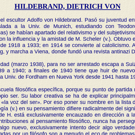
HILDEBRAND, DIETRICH VON
 del escultor Adolfo von Hildebrand. Pasó su juventud en
aslada a la Univ. de Munich, estudiando con Teodo
as) se habían apartado del relativismo y del subjetivis
 la influencia y la amistad de M. Scheler (v.). Obtuvo e
de 1918 a 1933; en 1914 se convierte al catolicismo.
ag, y marcha a Viena, donde fundó una revista antinazi D
d (marzo 1938), para no ser arrestado escapa a Suiz
39 a 1940; a finales de 1940 tiene que huir de nuev
 la Univ. de Fordham en Nueva York desde 1941 hasta 19
uela filosófica específica, porque su punto de partida n
io ser. Su labor creativa se ha de explicar principal
a «la voz del ser». Por eso poner su nombre en la lista 
gía (v.) en su pensamiento difiere radicalmente del signi
co de H. está exclusivamente encauzado en dirección a 
ribuciones al pensamiento filosófico, nunca ha perseg
algo nuevo, exclusivamente intento decir algo verdad
eadas por un filósofo son a menudo el eco de problemas