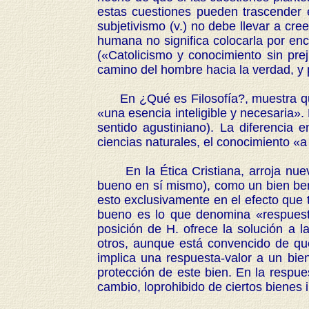
estas cuestiones pueden trascender en
subjetivismo (v.) no debe llevar a cre
humana no significa colocarla por en
(«Catolicismo y conocimiento sin prej
camino del hombre hacia la verdad, y 
En ¿Qué es Filosofía?, muestra que l
«una esencia inteligible y necesaria».
sentido agustiniano). La diferencia e
ciencias naturales, el conocimiento «a 
En la Ética Cristiana, arroja nueva l
bueno en sí mismo), como un bien bene
esto exclusivamente en el efecto que 
bueno es lo que denomina «respuesta
posición de H. ofrece la solución a la
otros, aunque está convencido de qu
implica una respuesta-valor a un bie
protección de este bien. En la respue
cambio, loprohibido de ciertos bienes 