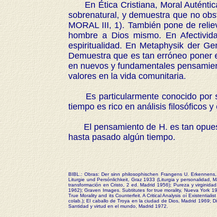
En Ética Cristiana, Moral Auténtica 
sobrenatural, y demuestra que no obst
MORAL III, 1). También pone de reliev
hombre a Dios mismo. En Afectividad
espiritualidad. En Metaphysik der Ge
Demuestra que es tan erróneo poner el
en nuevos y fundamentales pensamiento
valores en la vida comunitaria.
Es particularmente conocido por su o
tiempo es rico en análisis filosóficos
El pensamiento de H. es tan opuesto a
hasta pasado algún tiempo.
BIBL.: Obras: Der sinn philosophischen Frangens U. Erkennens,
Liturgie und Persónlichkeit, Graz 1933 (Liturgia y personalidad,
transformación en Cristo, 2 ed. Madrid 1956); Pureza y virginida
1962); Graven Images. Subtitutes for true morality, Nueva York 
True Morality and its Counterfeit. A Critical Analysis oí Existent
colab.); El caballo de Troya en la ciudad de Dios, Madrid 1969;
Santidad y virtud en el mundo, Madrid 1972.