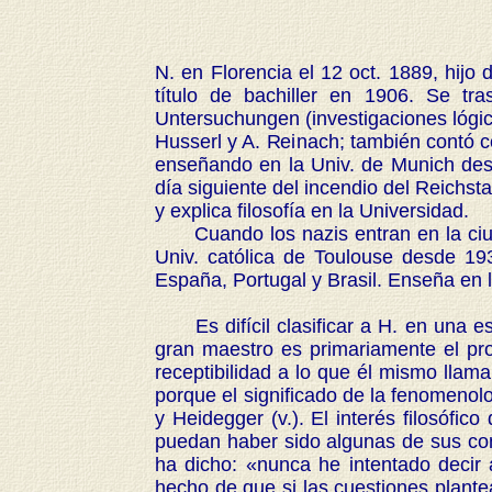
N. en Florencia el 12 oct. 1889, hijo
título de bachiller en 1906. Se tr
Untersuchungen (investigaciones lógic
Husserl y A. Reinach; también contó con
enseñando en la Univ. de Munich des
día siguiente del incendio del Reichst
y explica filosofía en la Universidad.
Cuando los nazis entran en la ciuda
Univ. católica de Toulouse desde 19
España, Portugal y Brasil. Enseña en
Es difícil clasificar a H. en una esc
gran maestro es primariamente el prop
receptibilidad a lo que él mismo llam
porque el significado de la fenomenolo
y Heidegger (v.). El interés filosófi
puedan haber sido algunas de sus cont
ha dicho: «nunca he intentado decir 
hecho de que si las cuestiones plant