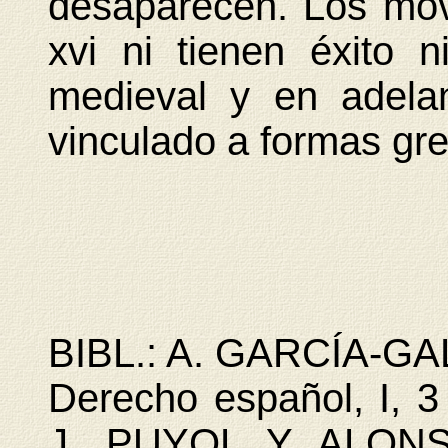
desaparecen. Los mov
xvi ni tienen éxito n
medieval y en adela
vinculado a formas gr
BIBL.: A. GARCÍA-GAL
Derecho español, I, 3
J. PUYOL Y ALONS