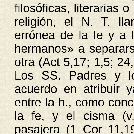
filosóficas, literarias 
religión, el N. T. l
errónea de la fe y a 
hermanos» a separarse
otra (Act 5,17; 1,5; 24
Los SS. Padres y l
acuerdo en atribuir y
entre la h., como conc
la fe, y el cisma (v
pasajera (1 Cor 11,19