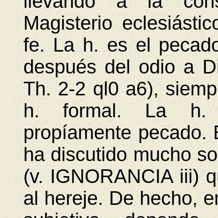
llevando a la cons
Magisterio eclesiásti
fe. La h. es el pecad
después del odio a D
Th. 2-2 ql0 a6), siemp
h. formal. La h. 
propíamente pecado. E
ha discutido mucho sob
(v. IGNORANCIA iii) qu
al hereje. De hecho, en