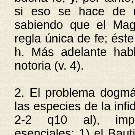
si eso se hace de m
sabiendo que el Magi
regla única de fe; ést
h. Más adelante hab
notoria (v. 4).
2. El problema dogmá
las especies de la inf
2-2 q10 al), impl
esenciales: 1) el Bau