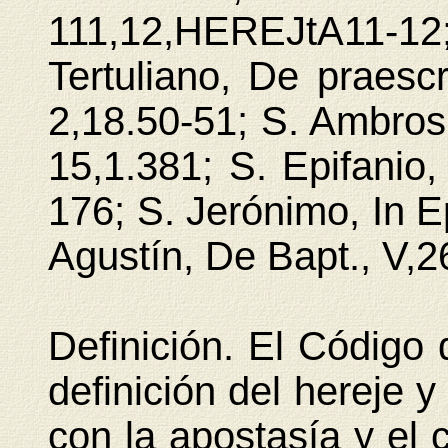
111,12,HEREJtA11-12
Tertuliano, De praescr
2,18.50-51; S. Ambrosi
15,1.381; S. Epifanio,
176; S. Jerónimo, In Ep
Agustín, De Bapt., V,2
Definición. El Código
definición del hereje y
con la apostasía y el 