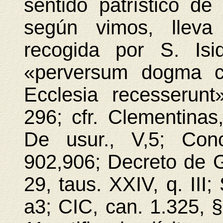
sentido patrístico de
según vimos, lleva
recogida por S. Isi
«perversum dogma co
Ecclesia recesserunt
296; cfr. Clementinas
De usur., V,5; Con
902,906; Decreto de Gr
29, taus. XXIV, q. III
a3; CIC, can. 1.325, §