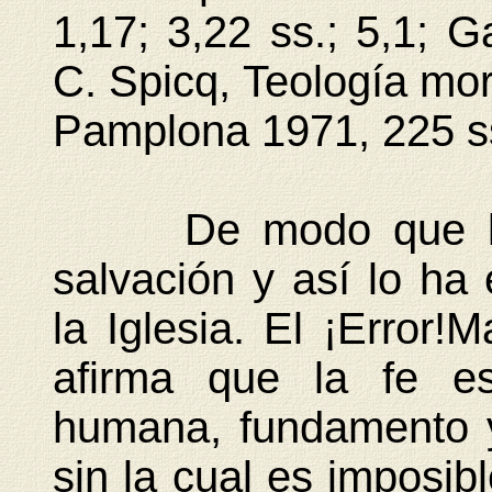
1,17; 3,22 ss.; 5,1; Ga
C. Spicq, Teología mor
Pamplona 1971, 225 ss
De modo que la fe
salvación y así lo ha
la Iglesia. El ¡Error!
afirma que la fe es
humana, fundamento y 
sin la cual es imposibl