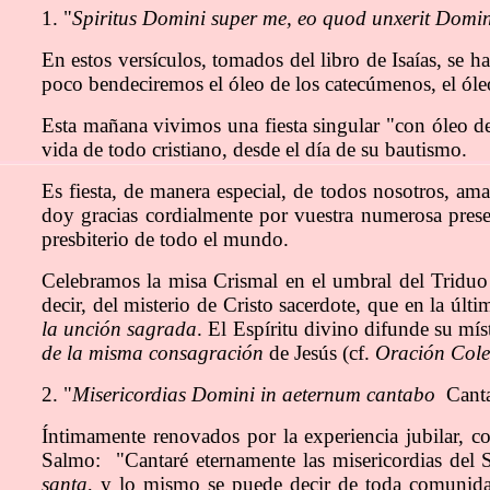
1. "
Spiritus Domini super me, eo quod unxerit Domi
En estos versículos, tomados del libro de Isaías, se h
poco bendeciremos el óleo de los catecúmenos, el óleo
Esta mañana vivimos una fiesta singular "con óleo de
vida de todo cristiano, desde el día de su bautismo.
Es fiesta, de manera especial, de todos nosotros, am
doy gracias cordialmente por vuestra numerosa presen
presbiterio de todo el mundo.
Celebramos la misa Crismal en el umbral del Triduo p
decir, del misterio de Cristo sacerdote, que en la úl
la unción sagrada
. El Espíritu divino difunde su mís
de la misma consagración
de Jesús (cf.
Oración Cole
2. "
Misericordias Domini in aeternum cantabo
Cantar
Íntimamente renovados por la experiencia jubilar, co
Salmo: "Cantaré eternamente las misericordias del 
santa
, y lo mismo se puede decir de toda comunidad 