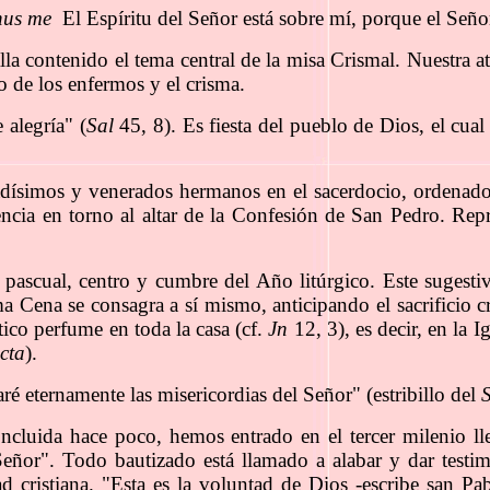
nus me
El Espíritu del Señor está sobre mí, porque el Señ
alla contenido el tema central de la misa Crismal. Nuestra 
 de los enfermos y el crisma.
 alegría" (
Sal
45, 8). Es fiesta del pueblo de Dios, el cua
adísimos y venerados hermanos en el sacerdocio, ordenados 
cia en torno al altar de la Confesión de San Pedro. Repres
ascual, centro y cumbre del Año litúrgico. Este sugestivo 
tima Cena se consagra a sí mismo, anticipando el sacrificio
tico perfume en toda la casa (cf.
Jn
12, 3), es decir, en la I
cta
).
é eternamente las misericordias del Señor" (estribillo del
ncluida hace poco, hemos entrado en el tercer milenio ll
Señor". Todo bautizado está llamado a alabar y dar test
cristiana. "Esta es la voluntad de Dios -escribe san Pabl