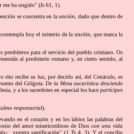
or me ha ungido" (
Is
61, 1).
atención se concentra en la
unción
, dado que dentro de
l contempla hoy el misterio de la unción, que marca la
presbíteros para el servicio del pueblo cristiano. Os
entáis al presbiterio romano y, en cierto sentido, al
rito recibe su luz, por decirlo así, del Cenáculo, es
 cruento del Gólgota.
De la Mesa eucarística desciende
glesia, y a los sacerdotes en especial los hace
partícipes
Salmo responsorial
).
evando en el corazón y en los labios las palabras del
imonio del amor misericordioso de Dios
con una vida
o-: vuestra santificación" (
1 Ts
4, 3). Y el concilio