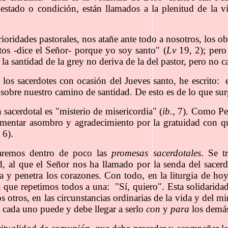
 estado o condición, están llamados a la plenitud de la vi
rioridades pastorales, nos atañe ante todo a nosotros, los o
ntos -dice el Señor- porque yo soy santo" (
Lv
19, 2); per
 la santidad de la grey no deriva de la del pastor, pero no c
os sacerdotes con ocasión del Jueves santo, he escrito: e
ar, sobre nuestro camino de santidad. De esto es de lo que 
sacerdotal es "misterio de misericordia" (
ib.
, 7). Como Pe
imentar asombro y agradecimiento por la gratuidad con qu
, 6).
varemos dentro de poco las
promesas sacerdotales
. Se t
, al que el Señor nos ha llamado por la senda del sace
a y penetra los corazones. Con todo, en la liturgia de ho
 que repetimos todos a una: "Sí, quiero". Esta solidarida
s otros, en las circunstancias ordinarias de la vida y del m
 cada uno puede y debe llegar a serlo
con
y
para
los demás