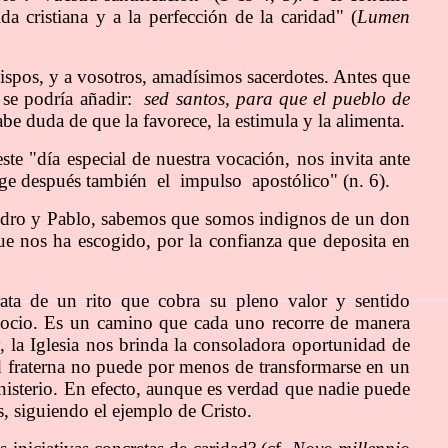
da cristiana y a la perfección de la caridad" (
Lumen
bispos, y a vosotros, amadísimos sacerdotes. Antes que
o se podría añadir:
sed santos, para que el pueblo de
abe duda de que la favorece, la estimula y la alimenta.
ste "día especial de nuestra vocación, nos invita ante
surge después también el impulso apostólico" (n. 6).
dro y Pablo, sabemos que somos indignos de un don
e nos ha escogido, por la confianza que deposita en
rata de un rito que cobra su pleno valor y sentido
rdocio. Es un camino que cada uno recorre de manera
y, la Iglesia nos brinda la consoladora oportunidad de
d fraterna no puede por menos de transformarse en un
inisterio. En efecto, aunque es verdad que nadie puede
, siguiendo el ejemplo de Cristo.