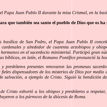
l Papa Juan Pablo II durante la misa Crismal, en la basí
para que también sea santo el pueblo de Dios que os ha 
a basílica de San Pedro, el Papa Juan Pablo II concel
nta cardenales y alrededor de cuarenta arzobispos y obi
s hermanos en el sacerdocio ministerial. Participó gran n
ras bíblicas, en latín, el Romano Pontífice pronunció la h
s y presbíteros presentes renovaron las promesas sacer
 fieles dispensadores de los misterios de Dios por medio 
de salvación, a ejemplo de Cristo. Siguió la bendición d
 de Cristo exhortó a los obispos y presbíteros a respetar
ibuyeron a los párrocos de la diócesis de Roma.