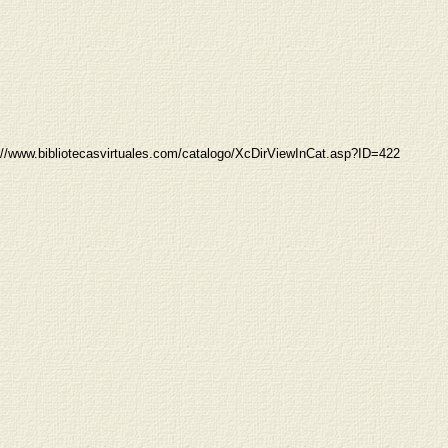
://www.bibliotecasvirtuales.com/catalogo/XcDirViewInCat.asp?ID=422