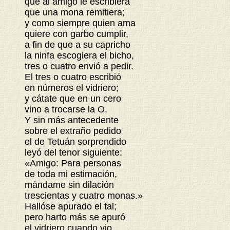
que al amigo le escribiera
que una mona remitiera;
y como siempre quien ama
quiere con garbo cumplir,
a fin de que a su capricho
la ninfa escogiera el bicho,
tres o cuatro envió a pedir.
El tres o cuatro escribió
en números el vidriero;
y cátate que en un cero
vino a trocarse la O.
Y sin más antecedente
sobre el extraño pedido
el de Tetuán sorprendido
leyó del tenor siguiente:
«Amigo: Para personas
de toda mi estimación,
mándame sin dilación
trescientas y cuatro monas.»
Hallóse apurado el tal;
pero harto más se apuró
el vidriero cuando vio