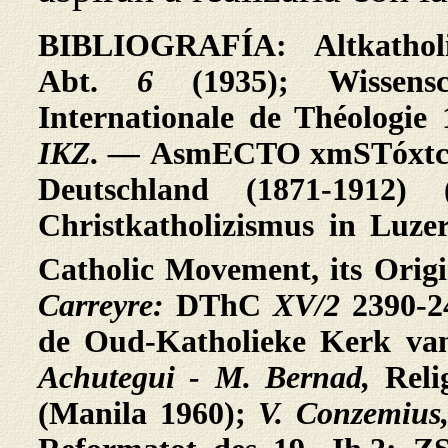
BIBLIOGRAFÍA: Altkatholi
Abt.
6
(1935); Wissensc
Internationale de Théologie 
IKZ. —
AsmECTO
xmSTóxt
Deutschland (1871-191
Christkatholizismus in Luz
Catholic Movement, its Orig
Carreyre:
DThC
XV/2
2390-
de Oud-Katholieke Kerk van
Achutegui -
M. Bernad,
Reli
(Manila 1960);
V. Conzemius