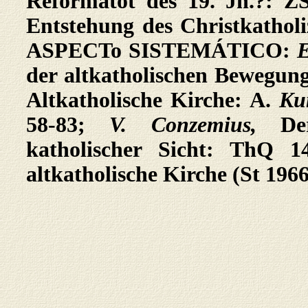
Reformatot des 19. Jh.?: 
Entstehung des Christkatholi
ASPECTo SISTEMÁTICO:
E
der altkatholischen Bewegun
Altkatholische Kirche: A.
Ku
58-83;
V. Conzemius,
De
katholischer Sicht: ThQ 
altkatholische Kirche (St 1966