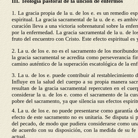
III. Teología pastoral de la unción de enfermos
1. La gracia propia de la u. de los e. es un remedio esp
espiritual. La gracia sacramental de la u. de e. es amb
curación lleva a una victoria sobrenatural sobre la enfer
por la enfermedad. La gracia sacramental de la u. de lo
fruto del encuentro con Cristo. Este efecto espiritual es 
2. La u. de los e. no es el sacramento de los moribund
la gracia sacramental se acredita como perseverancia fin
camino auténtico de la superación escatológica de la en
3. La u. de los e. puede contribuir al restablecimiento
Influye en la salud del cuerpo a su propia manera sac
resultan de la gracia sacramental repercuten en el cue
considerar la u. de los e. como el sacramento de la cu
pobre del sacramento, ya que silencia sus efectos espirit
4. La u. de los e. no puede presentarse como garantía de
efecto de este sacramento no es unitaria. Se disputa si
del pecado, de modo que pudiera considerarse como una e
de acuerdo con su disposición, con la medida de su fe
actual.