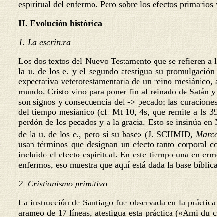
espiritual del enfermo. Pero sobre los efectos primario
II. Evolución histórica
1. La escritura
Los dos textos del Nuevo Testamento que se refieren a la
la u. de los e. y el segundo atestigua su promulgación
expectativa veterotestamentaria de un reino mesiánico, 
mundo. Cristo vino para poner fin al reinado de Satán y 
son signos y consecuencia del -> pecado; las curacione
del tiempo mesiánico (cf. Mt 10, 4s, que remite a Is 39
perdón de los pecados y a la gracia. Esto se insinúa en
de la u. de los e., pero sí su base» (J.
SCHMID,
Marc
usan términos que designan un efecto tanto corporal co
incluido el efecto espiritual. En este tiempo una enfer
enfermos, eso muestra que aquí está dada la base bíblica 
2. Cristianismo primitivo
La instrucción de Santiago fue observada en la práctica
arameo de 17 líneas, atestigua esta práctica («Ami du c