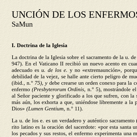
UNCIÓN DE LOS ENFERMO
SaMun
I. Doctrina de la Iglesia
La doctrina de la Iglesia sobre el sacramento de la u. d
947). En el Vaticano II recibió un nuevo acento en cua
adecuado es
u. de los e.
y no «extremaunción», porque
debilidad de la vejez, se halle ante cierto peligro de m
(ibid., n.°
75), y
debe crearse un orden conexo para la con
enfermo
(Presbyterorum Ordinis,
n.° 5), mostrándole e
al Señor paciente y glorificado a los que sufren, con la 
más aún, los exhorta a que, uniéndose libremente a la 
Dios»
(Lumen Gentium,
n.° 11).
La u. de los e. es un verdadero y auténtico sacramento
rito latino es la oración del sacerdote: «por esta sant
los pecados y sus restos, el enfermo experimenta una m