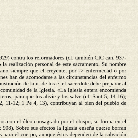
6-929) contra los reformadores (cf. también CIC can. 937-
o la realización personal de este sacramento. Su nombre
sino siempre que el creyente, por -> enfermedad o por
ones han de acomodarse a las circunstancias del enfermo
nistración de la u. de los e. el sacerdote debe preparar al
a comunidad de la Iglesia. «La Iglesia entera encomienda
eros, para que los alivie y los salve (cf. Sant 5, 14-16);
, 11-12; 1 Pe 4, 13), contribuyan al bien del pueblo de
os con el óleo consagrado por el obispo; su forma en el
 908). Sobre sus efectos la Iglesia enseña que:se borran
s para el cuerpo, aunque éstos dependen de la salvación