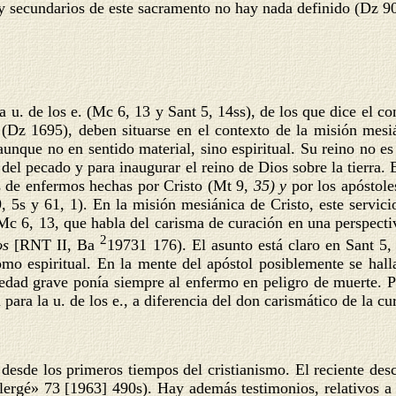
s y secundarios de este sacramento no hay nada definido (Dz 9
 u. de los e. (Mc 6, 13 y Sant 5, 14ss), de los que dice el con
 (Dz 1695), deben situarse en el contexto de la misión mesi
aunque no en sentido material, sino espiritual. Su reino no 
del pecado y para inaugurar el reino de Dios sobre la tierra. 
s de enfermos hechas por Cristo (Mt 9,
35) y
por los apóstole
, 5s y 61, 1). En la misión mesiánica de Cristo, este servicio
 Mc 6, 13, que habla del carisma de curación en una perspecti
2
os
[RNT II, Ba
19731 176). El asunto está claro en Sant 5,
mo espiritual. En la mente del apóstol posiblemente se hall
medad grave ponía siempre al enfermo en peligro de muerte. P
para la u. de los e., a diferencia del don carismático de la c
 desde los primeros tiempos del cristianismo. El reciente des
lergé» 73 [1963] 490s). Hay además testimonios, relativos a 