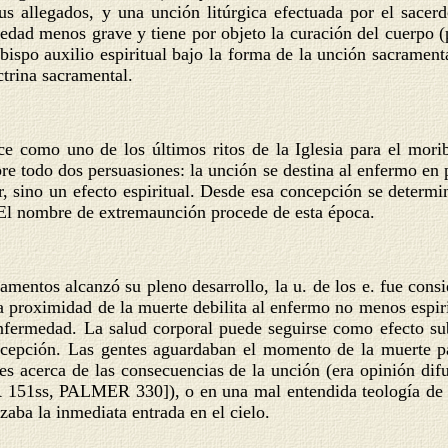
 allegados, y una unción litúrgica efectuada por el sacerdo
dad menos grave y tiene por objeto la curación del cuerpo (p
ispo auxilio espiritual bajo la forma de la unción sacramental
ctrina sacramental.
ce como uno de los últimos ritos de la Iglesia para el moribu
e todo dos persuasiones: la unción se destina al enfermo en p
r, sino un efecto espiritual. Desde esa concepción se determi
. El nombre de extremaunción procede de esta época.
cramentos alcanzó su pleno desarrollo, la u. de los e. fue con
 proximidad de la muerte debilita al enfermo no menos espirit
enfermedad. La salud corporal puede seguirse como efecto su
ecepción. Las gentes aguardaban el momento de la muerte pa
res acerca de las consecuencias de la unción (era opinión di
ER 151ss, PALMER 330]), o en una
mal entendida teología de 
zaba la inmediata entrada en el cielo.