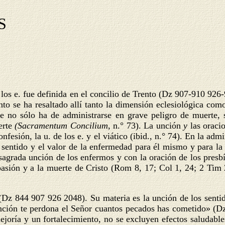
S
e los e. fue definida en el concilio de Trento (Dz 907-910 92
nto se ha resaltado allí tanto la dimensión eclesiológica com
 no sólo ha de administrarse en grave peligro de muerte, 
uerte
(Sacramentum Concilium,
n.° 73). La unción
y
las oraci
fesión, la u. de los e. y el viático (ibid., n.° 74). En la admi
l sentido y el valor de la enfermedad para él mismo y para l
sagrada unción de los enfermos y con la oración de los presbít
pasión y a la muerte de Cristo (Rom 8, 17; Col 1, 24; 2 Tim 2
 (Dz 844 907 926 2048). Su materia es la unción de los sentid
a unción te perdona el Señor cuantos pecados has cometido» (Dz
ejoría y un fortalecimiento, no se excluyen efectos saludable