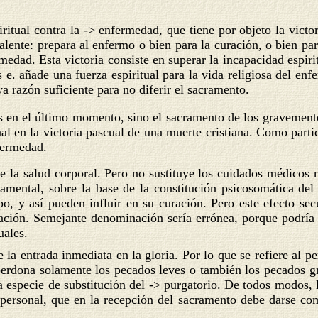
iritual contra la -> enfermedad, que tiene por objeto la victo
ivalente: prepara al enfermo o bien para la curación, o bien p
medad. Esta victoria consiste en superar la incapacidad espiri
s e. añade una fuerza espiritual para la vida religiosa del e
ya razón suficiente para no diferir el sacramento.
os en el último momento,
sino el sacramento de los gravemen
al en la victoria pascual de una muerte cristiana. Como partic
fermedad.
 de la salud corporal. Pero no sustituye los cuidados médicos 
ramental, sobre la base de la constitución psicosomática del
rpo, y así pueden influir en su curación. Pero este efecto se
ración. Semejante denominación sería errónea, porque podría
uales.
 la entrada inmediata en la gloria. Por lo que se refiere al pe
 perdona solamente los pecados leves o también los pecados gr
specie de substitución del -> purgatorio. De todos modos, la
 personal, que en la recepción del sacramento debe darse co