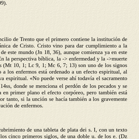
09).
cilio de Trento que el primero contiene la institución de
ánica de Cristo. Cristo vino para dar cumplimiento a la
es de este mundo (Jn 18, 36), aunque comienza ya en este
En la perspectiva bíblica, la -> enfermedad y la ->muerte
s (Mt 10, 1; Lc 9, 1; Mc 6, 7; 13) son uno de los signos
 a los enfermos está ordenado a un efecto espiritual, al
va espiritual. «No puede verse ahí todavía el sacramento
 14ss, donde se menciona el perdón de los pecados y se
a en primer plano el efecto corpóreo, pero también está
or tanto, si la unción se hacía también a los gravemente
uración de enfermos.
cubrimiento de una tableta de plata dei s.
I, con un texto
los cinco primeros siglos, de una doble u. de los e. (Dz