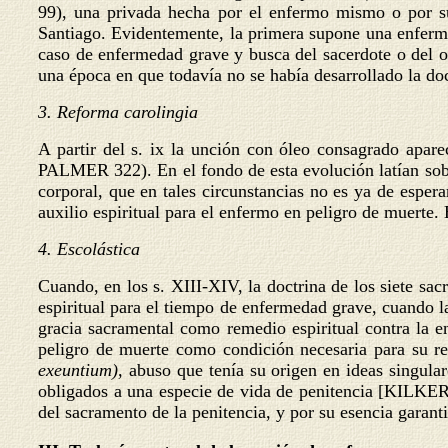
99), una privada hecha por el enfermo mismo o por sus
Santiago. Evidentemente, la primera supone una enferme
caso de enfermedad grave y busca del sacerdote o del ob
una época en que todavía no se había desarrollado la do
3. Reforma carolingia
A partir del s. ix la unción con óleo consagrado apare
PALMER 322). En el fondo de esta evolución latían sobr
corporal, que en tales circunstancias no es ya de espera
auxilio espiritual para el enfermo en peligro de muerte
4. Escolástica
Cuando, en los s. XIII-XIV, la doctrina de los siete sa
espiritual para el tiempo de enfermedad grave, cuando la
gracia sacramental como remedio espiritual contra la 
peligro de muerte como condición necesaria para su r
exeuntium),
abuso que tenía su origen en ideas singula
obligados a una especie de vida de penitencia [KILK
del sacramento de la penitencia, y por su esencia garanti