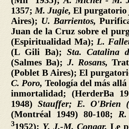
(Mn
1935);
A. Michel -
M. 
1357;
M. Jugie,
El purgatorio
Aires);
U. Barrientos,
Purific
Juan de la Cruz sobre el purg
(Espiritualidad Ma);
L. Falle
(L Gili Ba);
Sta. Catalina
(Salmes Ba);
J. Rosans,
Tra
(Poblet B Aires); El purgator
C. Poro,
Teología del más all
inmortalidad; (HerderBa 1
1948)
Stauffer; E. O'Brien
(Montréal 1949) 80-108;
R.
3
1952);
Y. J.-M. Congar,
Le p