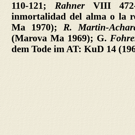
110-121;
Rahner
VIII 47
inmortalidad del alma o la r
Ma 1970);
R. Martin-Acha
(Marova Ma 1969); G.
Fohre
dem Tode im AT: KuD 14 (196