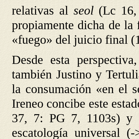
relativas al
seol
(Lc 16,
propiamente dicha de la 
«fuego» del juicio final (
Desde esta perspectiva,
también Justino y Tertul
la consumación «en el s
Ireneo concibe este est
37, 7: PG 7, 1103s) y 
escatología universal (-