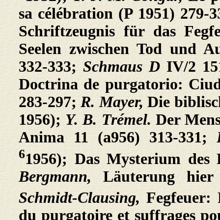
sa célébration (P 1951) 279-
Schriftzeugnis für das Feg
Seelen zwischen Tod und Au
332-333;
Schmaus D
IV/2 1
Doctrina de purgatorio: Ciud
283-297;
R. Mayer,
Die biblis
1956);
Y. B. Trémel.
Der Mens
Anima 11 (a956) 313-331;
6
1956); Das Mysterium des 
Bergmann,
Läuterung hier
Schmidt-Clausing,
Fegfeuer
du purgatoire et suffrages po