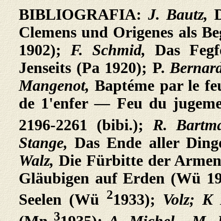
BIBLIOGRAFIA:
J. Bautz,
Clemens und Origenes als Be
1902);
F. Schmid,
Das Fegf
Jenseits (Pa 1920); P.
Bernar
Mangenot,
Baptéme par le f
de 1'enfer — Feu du jugem
2196-2261 (bibi.);
R. Bart
Stange,
Das Ende
aller Din
Walz,
Die Fürbitte der Armen
Gläubigen auf Erden (Wü 1
2
Seelen (Wü
1933);
Volz; K
3