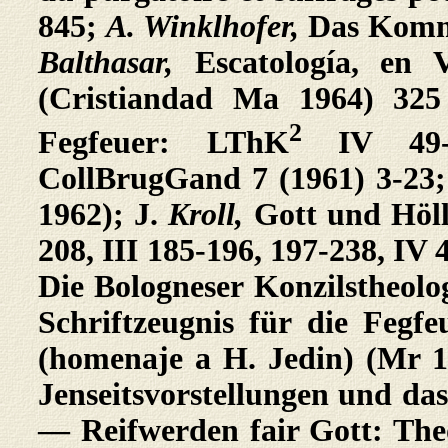
845;
A. Winklhofer,
Das
Komme
Balthasar,
Escatología, en 
(Cristiandad Ma 1964) 325
2
Fegfeuer: LThK
IV 49
CollBrugGand 7 (1961) 3-23
1962); J.
Kroll,
Gott und Höl
208, III 185-196, 197-238, IV
Die Bologneser Konzilstheolog
Schriftzeugnis für die Fegf
(homenaje a H. Jedin) (Mr 1
Jenseitsvorstellungen und da
— Reifwerden
fair Gott: Th