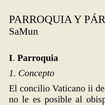
PARROQUIA Y PÁ
SaMun
I
.
Parroquia
1. Concepto
El concilio Vaticano ii d
no le es posible al obis