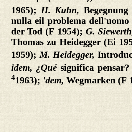
1965);
H. Kuhn,
Begegnung
nulla eil
problema dell'uomo
der Tod (F 1954);
G. Siewert
Thomas zu Heidegger (Ei 19
1959);
M. Heidegger,
Introduc
idem, ¿Qué
significa pensar?
4
1963);
'dem,
Wegmarken (F 1