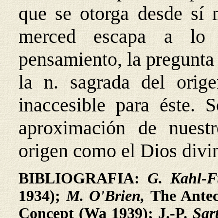
que se otorga desde sí 
merced escapa a lo 
pensamiento, la pregunta 
la n. sagrada del orige
inaccesible para éste. 
aproximación de nuest
origen como el Dios divin
BIBLIOGRAFIA:
G. Kahl-
1934);
M. O'Brien,
The Antec
Concept (Wa 1939); J.-P.
Sar