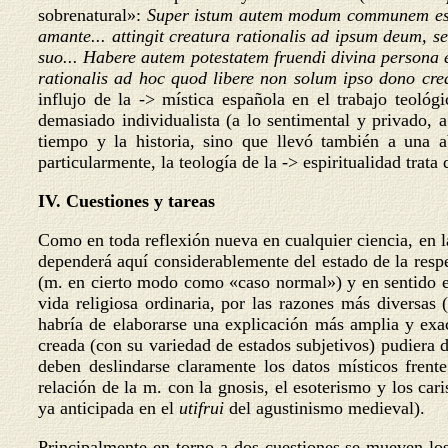
sobrenatural»:
Super istum autem modum communem est un
amante... attingit creatura rationalis ad ipsum deum, 
suo... Habere autem potestatem fruendi divina persona
rationalis ad hoc quod libere non solum ipso dono crea
influjo de la -> mística española en el trabajo teológ
demasiado individualista (a lo sentimental y privado, 
tiempo y la historia, sino que llevó también a una ab
particularmente, la teología de la -> espiritualidad trata 
IV. Cuestiones y tareas
Como en toda reflexión nueva en cualquier ciencia, en l
dependerá aquí considerablemente del estado de la respect
(m. en cierto modo como «caso normal») y en sentido est
vida religiosa ordinaria, por las razones más diversas
habría de elaborarse una explicación más amplia y exac
creada (con su variedad de estados subjetivos) pudiera 
deben deslindarse claramente los datos místicos frent
relación de la m. con la gnosis, el esoterismo y los ca
ya anticipada en el
utifrui
del agustinismo medieval).
Principalmente en torno a dos cuestiones se mueven los e