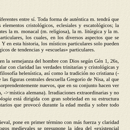
ferentes entre sí. Toda forma de auténtica m. tendrá que
 elementos cristológicos, eclesiales y escatológicos; la
es la m. monacal (m. religiosa), la m. litúrgica y la m.
rticulares, los cuales, en los diversos aspectos que se
 en esta historia, los místicos particulares solo pueden
icos de tendencias y «escuelas» particulares.
te en la semejanza del hombre con Dios según Gén 1, 26s,
r con claridad las verdades trinitarias y cristológicas y
ilosofía helenística, así como la tradición no cristiana (-
e las figuras centrales descuella Gregorio de Nisa, al que
 sorprendentemente nuevos, que en su conjunto hacen ver
.
a, ->
mística alemana). Irradiaciones extraordinarias y no
ologia
está dirigida con gran sobriedad en su estructura
ntarios que provocó durante la edad media y sobre todo
ieval, pone en primer término con más fuerza y claridad
gos medievales se presupone la idea del «existencial