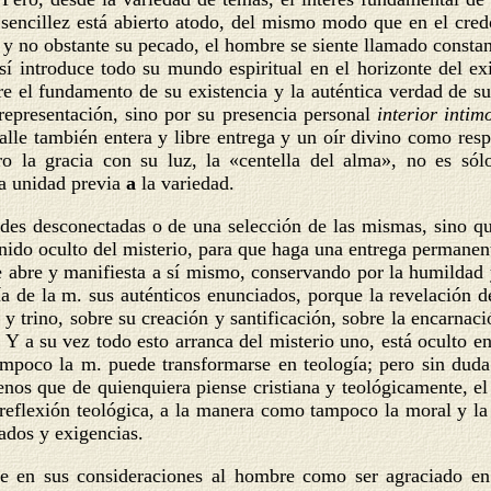
 sencillez está abierto atodo, del mismo modo que en el cred
ra y no obstante su pecado, el hombre se siente llamado consta
í introduce todo su mundo espiritual en el horizonte del exis
 el fundamento de su existencia y la auténtica verdad de su v
epresentación, sino por su presencia personal
interior inti
alle también entera y libre entrega y un oír divino como resp
o la gracia con su luz, la «centella del alma», no es sól
na unidad previa
a
la variedad.
des desconectadas o de una selección de las mismas, sino que
nido oculto del misterio, para que haga
una entrega permanent
 abre y manifiesta a sí mismo, conservando por la humildad 
gía de la m. sus auténticos enunciados, porque la revelación 
y trino, sobre su creación y santificación, sobre la encarnació
. Y a su vez todo esto arranca del misterio uno, está oculto e
ampoco la m. puede transformarse en teología; pero sin duda
os que de quienquiera piense cristiana y teológicamente, el di
reflexión teológica, a la manera como tampoco la moral y la 
ados y exigencias.
te en sus consideraciones al hombre como ser agraciado en 