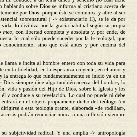
o hablando sobre Dios se informa al cristiano acerca de
ntemente por Dios, porque éste se comunica y abre al ser
tencial sobrenatural ( -> existenciario II),
se le da por
ida, lo diviniza por la gracia habitual según su propia
mo meo,
con libertad completa y absoluta y, por ende, de
uesta, lo cual sólo puede suceder por la fe teologal, que
o conocimiento, sino que está antes y por encima del
 llama e incita al hombre entero con toda su vida para
e en la fidelidad, en la esperanza creyente, en el amor y
y la entrega lo que fundamentalmente se inició ya en un
de Dios siempre dice algo también acerca del hombre; lo
n, vida y pasión del Hijo de Dios, sobre la Iglesia y los
n él
y
conduce a su revelación. Lo cual no puede ni debe
 entrará en el objeto propiamente dicho del teólogo (en
rigirse a esta teología orante, elaborada «de rodillas»,
ascesis podrán renunciar nunca a una reflexión siempre
su subjetividad radical. Y una amplia -> antropología