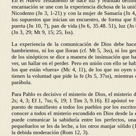
En el Nuevo Testamento se hace luz y realidad definit
encarnación se une con la experiencia dichosa de la unió
Nicodemo (Jn 3, 1-21) y con la mujer de Samaría (Jn 4, 7
los supuestos que inician un encuentro, de forma que f
puerta (Jn 10, 7), pan de vida (Jn 6, 35.48. 51), luz (Jn
(Jn 3, 29; Mt 9, 15; 25, Iss).
La experiencia de la comunicación de Dios debe hacer
hambrientos, ni los que lloran (cf. Mt 5, 3ss), ni los ge
de los sinópticos se dice a manera de insinuación que h
ver, un hallar en el perder. Pero en unión con ello se h
los que están «fuera» (Mc 4, 11), de los que no oyen 
tienen la voluntad que pide la fe (Jn 5, 37ss), mientras
parábola.
Para Pablo es decisivo el misterio de Dios, el misterio d
2s; 4, 3; Ef 1, 7ss; 6, 19; 1 Tim 3, 9.16). El apóstol v
puesto de manifiesto a todos los pueblos por los escrito
conocer a todos el misterio escondido en Dios desde la e
puede comunicar la sabiduría entre los perfectos, una
pequeñuelos se les da leche, a los otros manjar sólido (
la debida moderación (Rom 12, 3).