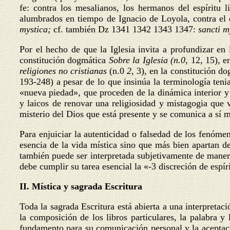
fe: contra los mesalianos, los hermanos del espíritu
alumbrados en tiempo de Ignacio de Loyola, contra e
mystica;
cf. también Dz 1341 1342 1343 1347:
sancti my
Por el hecho de que la Iglesia invita a profundizar en 
constitución dogmática
Sobre la Iglesia (n.0,
12, 15), e
religiones no cristianas
(n.0
2,
3), en la constitución d
193-248) a pesar de lo que insinúa la terminología teni
«nueva piedad», que proceden de la dinámica interior y d
y laicos de renovar una religiosidad y mistagogia que 
misterio del Dios que está presente y se comunica a sí 
Para enjuiciar la autenticidad o falsedad de los fenóme
esencia de la vida mística sino que más bien apartan d
también puede ser interpretada subjetivamente de manera 
debe cumplir su tarea esencial la «-3 discreción de espí
II. Mística y sagrada Escritura
Toda la sagrada Escritura está abierta a una interpretac
la composición de los libros particulares, la palabra y
fundamento para su comunicación personal y la aceptaci