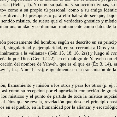
arias (Heb 1, 1). Y como su palabra y su acción divinas, su q
to» como a su propio tú personal, como a su amigo idéntico 
ía» divina. El presupuesto para ello habrá de ser que, bajo 
l sentido místico, de suerte que el verdadero gnóstico y místi
orman una unidad y se iluminan mutuamente como datos de la h
 razón precisamente del hombre, según es descrito en su prin
idad, singularidad y ejemplaridad, en su cercanía a Dios y su
inalmente a la «alianza» (Gén 15, 18; 16, 2ss)
y
luego al
co
señado por Dios (Gén 12-22), en el diálogo de Yahveh con 
cación del nombre de Yahveh, que es el que es (Éx 3, 14), en 
ev 1, Iss; Núm 1, Iss); e igualmente en la transmisión de la 
n, llamamiento y misión a los otros y para los otros (p. ej., Is
s, así como su recepción por el agraciado con acción de gracia
los místicos y el punto de partida de toda la mística nupcial
 al Dios que se revela, revelación que desde el principio hasta
os en el pueblo, en la humanidad por la alianza) y escatológi