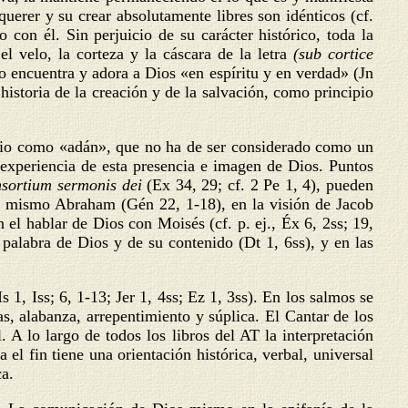
uerer y su crear absolutamente libres son idénticos (cf.
con él. Sin perjuicio de su carácter histórico, toda la
el velo, la corteza y la cáscara de la letra
(sub cortice
co encuentra y adora a Dios «en espíritu y en verdad» (Jn
istoria de la creación y de la salvación, como principio
cipio como «adán», que no ha de ser considerado como un
 experiencia de esta presencia e imagen de Dios. Puntos
nsortium sermonis dei
(Ex 34, 29; cf. 2 Pe 1, 4), pueden
el mismo Abraham (Gén 22, 1-18), en la visión de Jacob
el hablar de Dios con Moisés (cf. p. ej., Éx 6, 2ss; 19,
palabra de Dios y de su contenido (Dt 1, 6ss), y en las
 1, Iss; 6, 1-13; Jer 1, 4ss; Ez 1, 3ss). En los salmos se
s, alabanza, arrepentimiento y súplica. El Cantar de los
. A lo largo de todos los libros del AT la interpretación
 el fin tiene una orientación histórica, verbal, universal
ca.