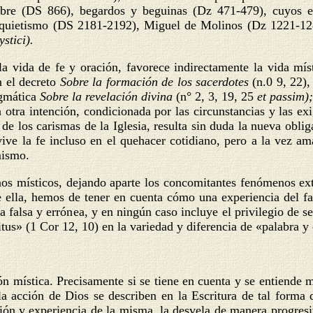
 libre (DS 866), begardos y beguinas (Dz 471-479), cuyos 
l quietismo (DS 2181-2192), Miguel de Molinos (Dz 1221-1
stici).
la vida de fe y oración, favorece indirectamente la vida míst
n el decreto
Sobre la formación de los sacerdotes
(n.0 9, 22)
ogmática
Sobre la revelación divina
(n° 2, 3, 19, 25
et passim)
a otra intención, condicionada por las circunstancias y las 
e los carismas de la Iglesia, resulta sin duda la nueva obliga
vive la fe incluso en el quehacer cotidiano, pero a la vez am
mismo.
nos místicos, dejando aparte los concomitantes fenómenos ext
e ella, hemos de tener en cuenta cómo una experiencia del fav
falsa y errónea, y en ningún caso incluye el privilegio de se
ritus» (1 Cor 12, 10) en la variedad y diferencia de «palabra 
ión mística. Precisamente si se tiene en cuenta y se entiende
 la acción de Dios se describen en la Escritura de tal forma q
ón y experiencia de la misma, la desvela de manera progresi