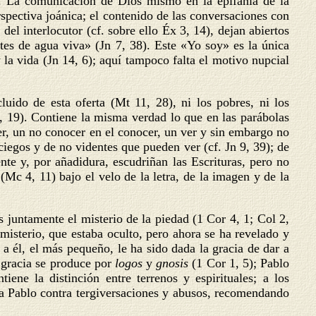
al. La comunicación de Dios mismo en la epifanía de la
rspectiva joánica; el contenido de las conversaciones con
el interlocutor (cf. sobre ello Éx 3, 14), dejan abiertos
tes de agua viva» (Jn 7, 38). Este «Yo soy» es la única
y la vida (Jn 14, 6); aquí tampoco falta el motivo nupcial
ido de esta oferta (Mt 11, 28), ni los pobres, ni los
 11, 19). Contiene la misma verdad lo que en las parábolas
er, un no conocer en el conocer, un ver y sin embargo no
ciegos y de no videntes que pueden ver (cf. Jn 9, 39); de
e y, por añadidura, escudriñan las Escrituras, pero no
(Mc 4, 11) bajo el velo de la letra, de la imagen y de la
es juntamente el misterio de la piedad (1 Cor 4, 1; Col 2,
 misterio, que estaba oculto, pero ahora se ha revelado y
 a él, el más pequeño, le ha sido dada la gracia de dar a
a gracia se produce por
logos
y
gnosis
(1 Cor 1, 5); Pablo
ene la distinción entre terrenos y espirituales; a los
e ya Pablo contra tergiversaciones y abusos, recomendando