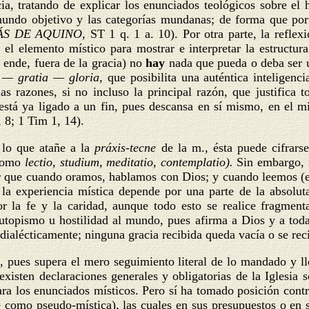
ia, tratando de explicar los enunciados teológicos sobre el 
l mundo objetivo y las categorías mundanas; de forma que por
ÁS DE AQUINO,
ST 1 q. 1 a. 10). Por otra parte, la reflex
el elemento místico para mostrar e interpretar la estructur
r ende, fuera de la gracia) no
hay
nada que pueda o deba ser u
 — gratia — gloria,
que posibilita una auténtica inteligenc
s razones, si no incluso la principal razón, que justifica t
está ya ligado a un fin, pues descansa en sí mismo, en el mis
 8; 1 Tim 1, 14).
r lo que atañe a la
práxis-tecne
de la m., ésta puede cifrarse
(como
lectio, studium, meditatio, contemplatio).
Sin embargo, n
r que cuando oramos, hablamos con Dios; y cuando leemos (en
 la experiencia mística depende por una parte de la absolut
r la fe y la caridad, aunque todo esto se realice fragme
utopismo u hostilidad al mundo, pues afirma a Dios y a toda
dialécticamente; ninguna gracia recibida queda vacía o se rec
 pues supera el mero seguimiento literal de lo mandado y llen
existen declaraciones generales y obligatorias de la Iglesia 
ara los enunciados místicos. Pero sí ha tomado posición contr
 como pseudo-mística), las cuales en sus presupuestos o en 