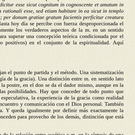
icitur esse sicut cognitum in cognoscente et amatum in
ationali esse, sed etiam habitare in ea sicut in templo
); per donum gratiae gratum facientis perficitur creatura
 Hasta hoy día se percibe con fuerza desproporcionada el
adamente los verdaderos aspectos de la m. en un sentido
ara superar una concepción teórica condicionada por el
o positivos) en el conjunto de la espiritualidad. Aquí
jan el punto de partida y el método. Una sistematización
gía de la gracia). Una distinción entre m. en sentido lato
 la postre, en el don se da el dador mismo, aunque en la
s las posibilidades. Hay que conceder de todo punto que
especulativa, la experiencia de la gracia como realidad
l encuentro y comunicación con el Dios personal. También
cia. Y queda igualmente por definir más exactamente la
conceden para provecho de los demás, distinción que está
 de la relación entre ascética y m. en la síntesis de una