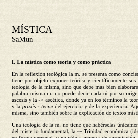
MÍSTICA
SaMun
I
.
La mística como teoría y como práctica
En la reflexión teológica la m. se presenta como concie
tiene por objeto exponer teórica y científicamente su
teología de la misma, sino que debe más bien elaborarse
palabra misma m. no puede decir nada ni por su origen 
ascesis y la -> ascética, donde ya en los términos la te
y la
praxis - tecne
del ejercicio y de la experiencia. Aq
misma, sino también sobre la explicación de textos míst
Una teología de la m. no tiene que habérselas únicament
del misterio fundamental, la -~ Trinidad económica (i
en forma personal, y no sólo a manera de apropiación. 