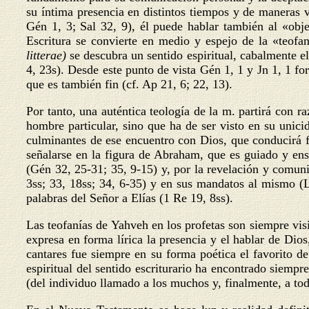
su íntima presencia en distintos tiempos y de maneras v
Gén 1, 3; Sal 32, 9), él puede hablar también al «obje
Escritura se convierte en medio y espejo de la «teofan
litterae)
se descubra un sentido espiritual, cabalmente e
4, 23s). Desde este punto de vista Gén 1, 1 y Jn 1, 1 f
que es también fin (cf. Ap 21, 6; 22, 13).
Por tanto, una auténtica teología de la m. partirá con
hombre particular, sino que ha de ser visto en su unic
culminantes de ese encuentro con Dios, que conducirá f
señalarse en la figura de Abraham, que es guiado y en
(Gén 32, 25-31; 35, 9-15) y, por la revelación y comuni
3ss; 33, 18ss; 34, 6-35) y en sus mandatos al mismo (L
palabras del Señor a Elías (1 Re 19, 8ss).
Las teofanías de Yahveh en los profetas son siempre visió
expresa en forma lírica la presencia y el hablar de Dio
cantares fue siempre en su forma poética el favorito de 
espiritual del sentido escriturario ha encontrado siempre
(del individuo llamado a los muchos y, finalmente, a tod