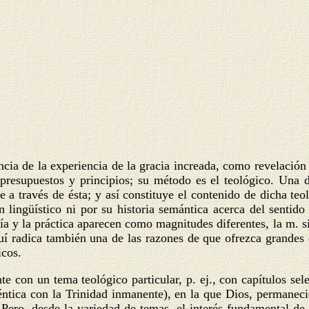
ncia de la experiencia de la gracia increada, como revelació
s presupuestos y principios; su método es el teológico. Una
 a través de ésta; y así constituye el contenido de dicha teo
lingüístico ni por su historia semántica acerca del sentido 
oría y la práctica aparecen como magnitudes diferentes, la m. 
uí radica también una de las razones de que ofrezca grandes 
icos.
e con un tema teológico particular, p. ej., con capítulos sele
déntica con la Trinidad inmanente), en la que Dios, permane
Pero, desde la variedad de temas, el interés fundamental
de 