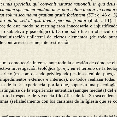
us specialis, qui convenit naturae rationali, in qua deus d
secundum specialem modum deus non solum dicitur in creatura r
 est solum secundum gratiam gratis facientem (ST
t q. 43
a. 3
to utatur, sed ut ipsa divina persona fruatur
(ibid., ad 1).
ico; de este modo se restringieron innecesaria e injustific
a lo subjetivo
y
psicológico). Eso no sólo fue un obstáculo p
solutización unilateral de ciertos elementos (de todo punt
de contrarrestar semejante restricción.
a m. como teoría interesa ante todo la cuestión de cómo se eli
iva investigación teológica (p. ej., en el terreno de la teolo
ricto (m. como estado privilegiado) es insostenible, pues, a
 (impedimentos externos e internos), no todos realizan toda
ta de la -> experiencia, por la que, supuesta una psicología 
distinguirse de la experiencia auténtica (aunque mediata) de
e a toda especie de vivencia filosófica de la -3 trascenden
rismas (sefialadamente con los carismas de la Iglesia que se 
sfuerzos en este terreno: ante todo, en torno a la definición