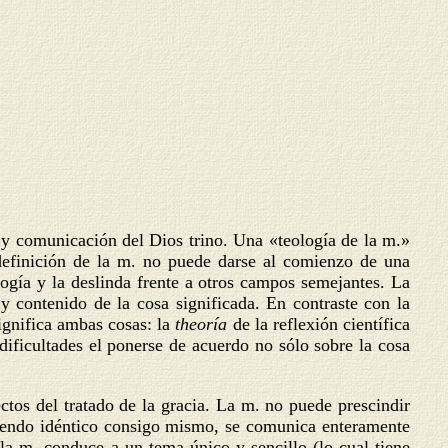
n y comunicación del Dios trino. Una «teología de la m.»
 definición de la m. no puede darse al comienzo de una
logía y la deslinda frente a otros campos semejantes. La
y contenido de la cosa significada. En contraste con la
significa ambas cosas: la
theoría
de la reflexión científica
dificultades el ponerse de acuerdo no sólo sobre la cosa
ctos del tratado de la gracia. La m. no puede prescindir
ciendo idéntico consigo mismo, se comunica enteramente
la m. conduce a un tema único y sencillo (lo cual tiene