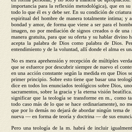
importancia para la reflexión metodológica), que en su
todo lo que él es y debe ser. En su condición de criatu
espiritual del hombre de manera totalmente intima; y as
bondad y amor, de forma que viene a ser para el hombre
imagen, no por mediación de signos creados o de una r
manera gratuita, para que su oferta y su hablar divino h
acepta la palabra de Dios como palabra de Dios. Per
entendimiento y de la voluntad, allí donde el alma es u
No es mera aprehensión y recepción de múltiples verda
que se esfuerce por descubrir siempre de nuevo el conte
en una acción constante según la medida en que Dios se
primer principio. Sobre esto tiene que basar una teolo
dice en todos los enunciados teológicos sobre Dios, uno 
sacramentos, sobre la gracia y la eterna visión beatífica
significar que la teología se transforme en m., como t
todo caso más de lo que se hace ordinariamente), no men
que por lo demás no dejará de abordar ningún tema de 
nueva — en forma de teoría y doctrina — de sus enunci
Pero una teología de la m. habrá de incluir igualmen