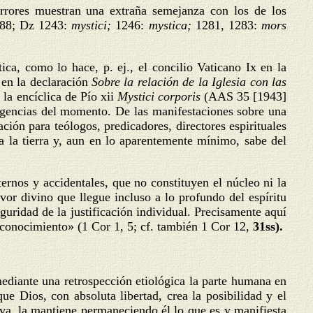
errores muestran una extraña semejanza con los de los
288; Dz 1243:
mystici;
1246:
mystica;
1281, 1283:
mors
ica, como lo hace, p. ej., el concilio Vaticano Ix en la
, en la declaración
Sobre la relación de la Iglesia con las
;
la encíclica de Pío xii
Mystici corporis
(AAS 35 [1943]
exigencias del momento. De las manifestaciones sobre una
ción para teólogos, predicadores, directores espirituales
a la tierra y, aun en lo aparentemente mínimo, sabe del
ernos y accidentales, que no constituyen el núcleo ni la
or divino que llegue incluso a lo profundo del espíritu
guridad de la justificación individual. Precisamente aquí
y conocimiento» (1 Cor 1, 5; cf. también 1 Cor 12,
31ss).
 mediante una retrospección etiológica la parte humana en
ue Dios, con absoluta libertad, crea la posibilidad y el
va, la mantiene permaneciendo él lo que es y manifiesta