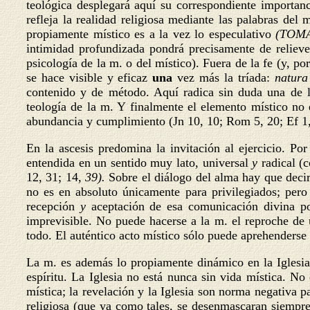
teológica desplegará aquí su correspondiente importanc
refleja la realidad religiosa mediante las palabras de
propiamente místico es a la vez lo especulativo
(TOM
intimidad profundizada pondrá precisamente de relieve 
psicología de la m. o del místico). Fuera de la fe (y, po
se hace visible y eficaz
una
vez más la tríada:
natura
contenido y de método. Aquí radica sin duda una de la
teología de la m. Y finalmente el elemento místico no 
abundancia y cumplimiento (Jn 10, 10; Rom 5, 20; Ef 1,
En la ascesis predomina la invitación al ejercicio. Po
entendida en un sentido muy lato, universal
y
radical 
12, 31; 14,
39).
Sobre el diálogo del alma hay que deci
no es en absoluto únicamente para privilegiados; pero
recepción
y
aceptación de esa comunicación divina po
imprevisible. No puede hacerse a la m. el reproche de 
todo. El auténtico acto místico sólo puede aprehenderse 
La m. es además lo propiamente dinámico en la Iglesia,
espíritu. La Iglesia no está nunca sin vida mística. No 
mística; la revelación y la Iglesia son norma negativa p
religiosa (que ya como tales, se desenmascaran siempre