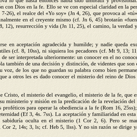
iva lo que hasta entonces había sido umbrátil y provision
n con Dios en la fe. Ello se ve con especial claridad en la pe
-26), el realce del «Yo soy» (Jn 4, 26), que provoca al «tú» d
inalmente en el creyente mismo (cf. Jn 6, 45) brotarán «fuen
 8, 12), resurrección y vida (Jn 11, 25), el camino, la verdad 
se en aceptación agradecida y humilde; y nadie queda exclu
ntiles (cf. 8, 10ss), ni siquiera los pecadores (cf. Mt 9, 13;
a de ser interpretada ulteriormente: un conocer en el no conoc
abla también de una decisión y distinción, de videntes que son 
su voz, de los que no guardan su palabra como bien permanent
 que a otros les es dado conocer el misterio del reino de Dios 
e Cristo, el misterio del evangelio, el misterio de la fe, que 
e su ministerio y misión en la predicación de la revelación del
s proféticos para operar la obediencia a la fe (Rom 16, 25ss);
ternidad (Ef 3, 4s. 7ss). La aceptación y familiaridad en est
 sabiduría oculta en el misterio (1 Cor 2, 6). Pero se manti
1 Cor 2, 14s; 3, ls; cf. Heb 5, llss). Y no sin razón se dirig