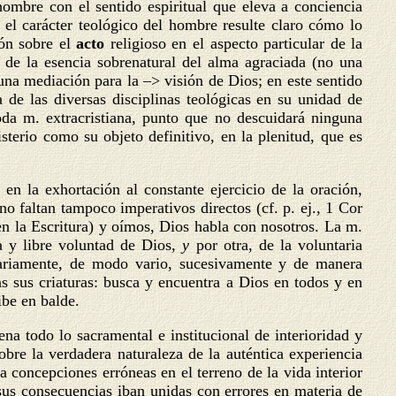
hombre con el sentido espiritual que eleva a conciencia
 el carácter teológico del hombre resulte claro cómo lo
ión sobre el
acto
religioso en el aspecto particular de la
a de la esencia sobrenatural del alma agraciada (no una
na mediación para la –> visión de Dios; en este sentido
ia de las diversas disciplinas teológicas en su unidad de
oda m. extracristiana, punto que no descuidará ninguna
terio como su objeto definitivo, en la plenitud, que es
 en la exhortación al constante ejercicio de la oración,
o faltan tampoco imperativos directos (cf. p. ej., 1 Cor
 la Escritura) y oímos, Dios habla con nosotros. La m.
a y libre voluntad de Dios,
y
por otra, de la voluntaria
ntariamente, de modo vario, sucesivamente y de manera
s sus criaturas: busca y encuentra a Dios en todos y en
ibe en balde.
a todo lo sacramental e institucional de interioridad y
sobre la verdadera naturaleza de la auténtica experiencia
a concepciones erróneas en el terreno de la vida interior
sus consecuencias iban unidas con errores en materia de