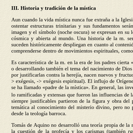
III. Historia y tradición de la mística
Aun cuando la vida mística nunca fue extraña a la Igles
ostentar estructuras trinitarias y sus fundamentos será
imagen y el símbolo (noche oscura) se expresan en su le
cósmica y abierta al mundo. Una historia de la m. serí
suceden históricamente despliegan en cuanto al contenid
comprenderse dentro de movimientos espirituales, como re
Es característica de la m. en la era de los padres cier
o desarrollando también el tema del nacimiento de Dios e
por justificarlas contra la herejía, nacen nuevos y fructu
> exégesis, -> exégesis espiritual). El influjo de Orígen
se ha llamado «padre de la mística». En general, las i
lo ramificadas y extensas que fueron las influencias de 
siempre justificables partieron de la figura y obra d
temática al conocimiento del misterio divino, pero no
desde la teología barroca.
Tomás de Aquino no desarrolló una teoría propia de la 
la cuestión de la profecía y los carismas (también
ra