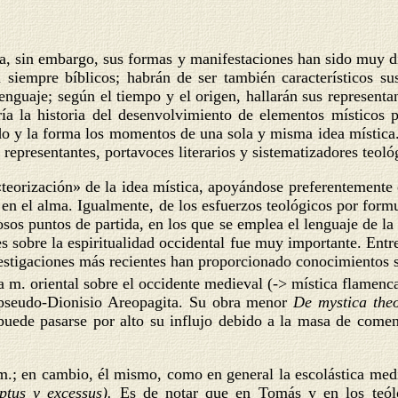
ia, sin embargo, sus formas y manifestaciones han sido muy di
n siempre bíblicos; habrán de ser también característicos sus
nguaje; según el tiempo y el origen, hallarán sus representant
a la historia del desenvolvimiento de elementos místicos pa
o y la forma los momentos de una sola y misma idea mística. Y
presentantes, portavoces literarios y sistematizadores teológ
ta «teorización» de la idea mística, apoyándose preferentemen
n el alma. Igualmente, de los esfuerzos teológicos por formula
osos puntos de partida, en los que se emplea el lenguaje de la f
es sobre la espiritualidad occidental fue muy importante. Entr
nvestigaciones más recientes han proporcionado conocimientos
la m. oriental sobre el occidente medieval (-> mística flamenc
el pseudo-Dionisio Areopagita. Su obra menor
De mystica the
 puede pasarse por alto su influjo debido a la masa de come
m.; en cambio, él mismo, como en general la escolástica med
ptus y excessus).
Es de notar que en Tomás y en los teólo