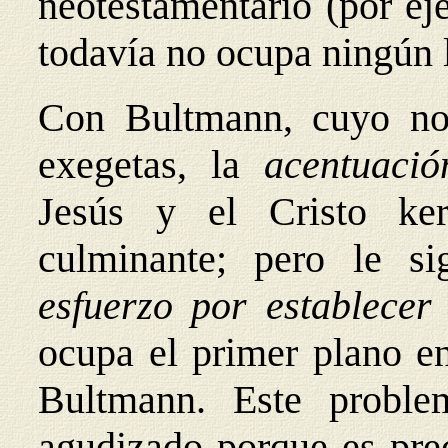
neotestamentario (por ej
todavía no ocupa ningún l
Con Bultmann, cuyo nom
exegetas, la
acentuaci
Jesús y el Cristo ke
culminante; pero le s
esfuerzo por establece
ocupa el primer plano en
Bultmann. Este proble
agudizado porque es prec