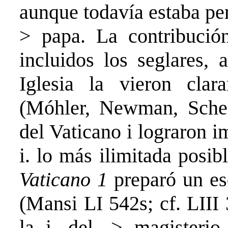
aunque todavía estaba pend
> papa. La contribució
incluidos los seglares, 
Iglesia la vieron clar
(Móhler, Newman, Schee
del Vaticano i lograron 
i. lo más ilimitada posi
Vaticano 1
preparó un es
(Mansi LI 542s; cf. LIII
la i. del -> magisterio 