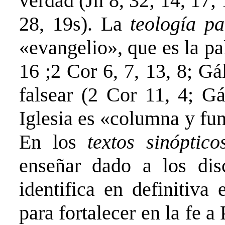
verdad (Jn 8, 32; 14, 17; 
28, 19s). La
teología p
«evangelio», que es la p
16 ;2 Cor 6, 7, 13, 8; Gá
falsear (2 Cor 11, 4; Gá
Iglesia es «columna y fu
En los
textos sinóptic
enseñar dado a los dis
identifica en definitiva
para fortalecer en la fe 