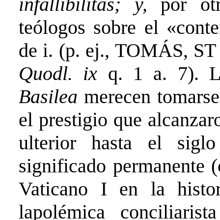
infallibilitas; y,
por ot
teólogos sobre el «cont
de i. (p. ej., TOMÁS, ST I
Quodl. ix
q. 1 a. 7).
Basilea
merecen tomarse 
el prestigio que alcanzar
ulterior hasta el sig
significado permanente (
Vaticano I en la histo
lapolémica conciliaris