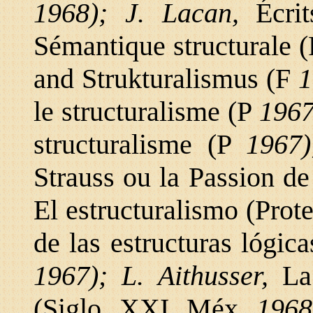
1968); J. Lacan,
Écri
Sémantique structurale 
and Strukturalismus (F
1
le structuralisme (P
1967
structuralisme (P
1967)
Strauss ou la Passion de
El estructuralismo (Pro
de las estructuras lógi
1967); L. Aithusser,
La
(Siglo XXI Méx
1968