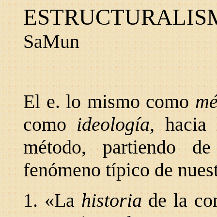
ESTRUCTURALIS
SaMun
El e. lo mismo como
mé
como
ideología,
hacia
método, partiendo d
fenómeno típico de nuest
1. «La
historia
de la co