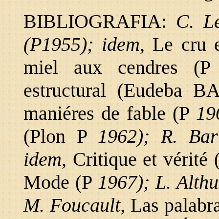
BIBLIOGRAFIA:
C. L
(P1955); idem,
Le cru 
miel aux cendres (
estructural (Eudeba 
maniéres de fable (P
19
(Plon P
1962); R. Ba
idem,
Critique et vérité
Mode (P
1967); L. Alth
M. Foucault,
Las palabr