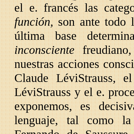
el e. francés las cate
función,
son ante todo l
última base determi
inconsciente
freudiano
nuestras acciones consci
Claude LéviStrauss, el
LéviStrauss y el e. proc
exponemos, es decisiva
lenguaje, tal como l