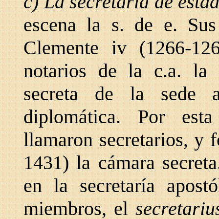
c) La secretaría de esta
escena la s. de e. Sus
Clemente iv (1266-
126
notarios de la
c.a. la
secreta
de la sede ap
diplomática. Por est
llamaron secretarios, y
1431) la cámara secreta
en la secretaría
apost
miembros,
el
secretariu