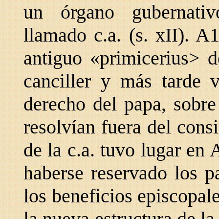
un órgano gubernativ
llamado c.a. (s. xII). A
antiguo «primicerius> d
canciller y más tarde v
derecho del papa, sobre
resolvían fuera del cons
de la c.a. tuvo lugar e
haberse reservado los p
los beneficios episcopales
la nueva estructura de la