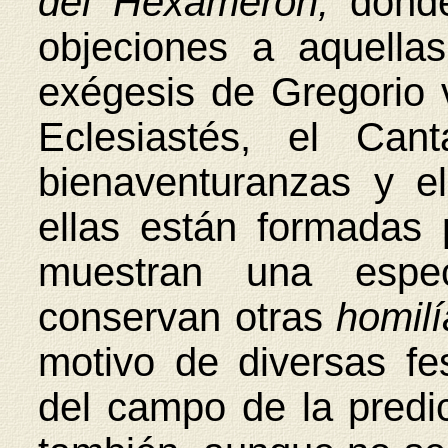
del Hexamerón,
dond
objeciones a aquella
exégesis de Gregorio 
Eclesiastés, el Can
bienaventuranzas y e
ellas están formadas 
muestran una espec
conservan otras
homil
motivo de diversas fes
del campo de la pred