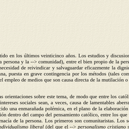
ido en los últimos veinticinco años. Los estudios y discusio
 persona y la --> comunidad), entre el bien propio de la per
ecesidad de reivindicar y salvaguardar eficazmente la digni
na, puesta en grave contingencia por los métodos (tales como
 el empleo de medios que son causa directa de la mutilación o
s orientaciones sobre este tema, de modo que entre los cat
 intereses sociales sean, a veces, causa de lamentables aberra
ido una enmarañada polémica, en el plano de la elaboración ci
ión dentro del campo del pensamiento católico, entre los que t
primacía de la persona. Los primeros son comunitaristas. Los 
ndividualismo liberal
(del que el -->
personalismo cristiano