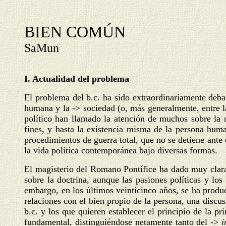
BIEN COMÚN
SaMun
I. Actualidad del problema
El problema del b.c. ha sido extraordinariamente debat
humana y la -> sociedad (o, más generalmente, entre la
político han llamado la atención de muchos sobre la n
fines, y hasta la existencia misma de la persona huma
procedimientos de guerra total, que no se detiene ante
la vida política contemporánea bajo diversas formas.
El magisterio del Romano Pontífice ha dado muy clara
sobre la doctrina, aunque las pasiones políticas y los
embargo, en los últimos veinticinco años, se ha produc
relaciones con el bien propio de la persona, una discus
b.c. y los que quieren establecer el principio de la 
fundamental, distinguiéndose netamente tanto del ->
i