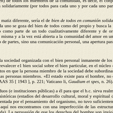
den) de todos los miembros de la comunidad, es decir, el con
solidariamente (por todos para cada uno y por cada uno para
matiz diferente, sería el de
bien de todos en comunión solid
 uno se goza del bien de todos como del propio y busca la r
o como parte de un todo cualitativamente diferente y de or
í misma y a la vez está abierta a la comunidad del amor en 
o de partes, sino una comunicación personal, una apertura par
la sociedad organizada con el bien personal inmanente de lo
alecer e1 bien social sobre el bien particular, en el núcleo 
tos en que la persona miembro de la sociedad debe subordinar
 las personas miembros. «El estado existe para el hombre, no 
AAS 35 [ 1943 ], p. 221; Vaticano li,
Gaudium et spes,
n. 26)
duos (e instituciones públicas) a él para que el b.c. sirva rea
istóricas (estadios del desarrollo cultural, moral y espiritual
orientada por el pensamiento del organismo, no tuvo suficient
o aquí nos encontramos con una imperfección de las estructura
ada). La persuasión de que los derechos del hombre son inviol