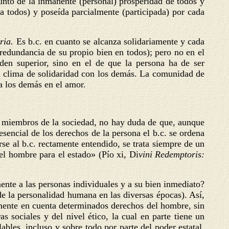
junto de la inmanente (personal) prosperidad de todos y
 todos) y poseída parcialmente (participada) por cada
aria.
Es b.c. en cuanto se alcanza solidariamente y cada
edundancia de su propio bien en todos); pero no en el
den superior, sino en el de que la persona ha de ser
un clima de solidaridad con los demás. La comunidad de
a los demás en el amor.
s miembros de la sociedad, no hay duda de que, aunque
esencial de los derechos de la persona el b.c. se ordena
se al b.c. rectamente entendido, se trata siempre de un
el hombre para el estado» (Pío xi, Di
vini Redemptoris:
.
lmente a las personas individuales y a su bien inmediato?
 de la personalidad humana en las diversas épocas). Así,
emente en cuenta determinados derechos del hombre, sin
s sociales y del nivel ético, la cual en parte tiene un
ables, incluso y sobre todo por parte del poder estatal,