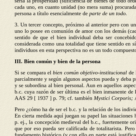
sería la prosperidad (suficiencia de bienes de todo or
cada uno, en cuanto unidad (no mera suma) procurada 
persona a título esencialmente de
parte de un todo.
3. Un tercer concepto, próximo al anterior pero con un 
uno lo posee en comunión de amor con los demás (cada
sentido de que el bien individual deba ser concebid
considerada como una totalidad que tiene sentido en s
individuos en esta perspectiva no es un todo compuest
III. Bien común y bien de la persona
Si se compara el
bien común objetivo-institucional
de 
parcialmente y según algunos aspectos pueda y deba prev
y se subordina al bien personal. Aun en aquellos aspec
b.c. cuya razón de ser última es el bien inmanente de
AAS 29 [ 1937 ] p. 79; cf. también
Mystici Corporis;
Pero ¿cómo ha de ser el b.c. y la relación de los indivi
En cierta medida aquí juegan su papel las situaciones h
p. ej., la concepción medieval del b.c., fuertemente 
que por eso pueda ser calificada de totalitarista. Per
fundamento histórico (y con ello en parte está justific