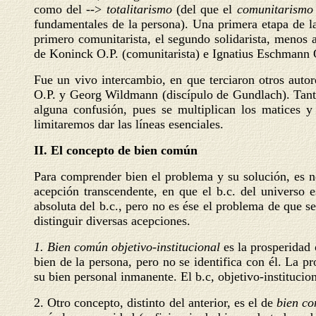
como del -->
totalitarismo
(del que el
comunitarismo
fundamentales de la persona). Una primera etapa de la
primero comunitarista, el segundo solidarista, menos a
de Koninck O.P. (comunitarista) e Ignatius Eschmann O.
Fue un vivo intercambio, en que terciaron otros auto
O.P. y Georg Wildmann (discípulo de Gundlach). Tantas
alguna confusión, pues se multiplican los matices y
limitaremos dar las líneas esenciales.
II. El concepto de bien común
Para comprender bien el problema y su solución, es n
acepción transcendente, en que el b.c. del universo 
absoluta del b.c., pero no es ése el problema de que s
distinguir diversas acepciones.
1. Bien común objetivo-institucional
es la prosperidad 
bien de la persona, pero no se identifica con él. La p
su bien personal inmanente. El b.c, objetivo-institucio
2. Otro concepto, distinto del anterior, es el de
bien c