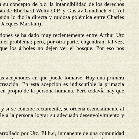
n su concepto de b.c. la intangibilidad de los derechos
ista de Eberhard Welty O.P. y Gustav Gundlach S.I. (el
sión lo dio la directa y ruidosa polémica entre Charles
 Jacques Maritain).
iciones se ha dado muy recientemente entre Arthur Utz
el problema; pero, por otra parte, engendran, tal vez,
 que los árboles no dejen ver el bosque. Por eso nos
rsas acepciones en que puede tomarse. Hay una primera
reación. En esta acepción es indiscutible la primacía
 bien propio de la persona humana. Pero todavía hay que
o y si se concibe rectamente, se ordena esencialmente al
ble a la persona lograr su adecuado desenvolvimiento y
arrollado por Utz. El b.c, inmanente de una comunidad