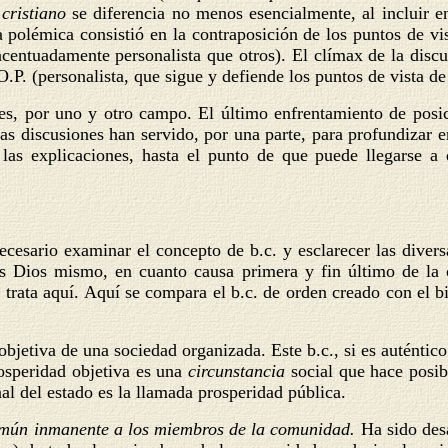
 cristiano
se diferencia no menos esencialmente, al incluir e
 polémica consistió en la contraposición de los puntos de v
centuadamente personalista que otros). El clímax de la discu
P. (personalista, que sigue y defiende los puntos de vista de
res, por uno y otro campo. El último enfrentamiento de pos
 discusiones han servido, por una parte, para profundizar en 
 las explicaciones, hasta el punto de que puede llegarse a
ecesario examinar el concepto de b.c. y esclarecer las dive
es Dios mismo, en cuanto causa primera y fin último de la c
e trata aquí. Aquí se compara el b.c. de orden creado con el
objetiva de una sociedad organizada. Este b.c., si es auténtic
rosperidad objetiva es una
circunstancia
social que hace posi
nal del estado es la llamada prosperidad pública.
omún inmanente a los miembros de la comunidad.
Ha sido des