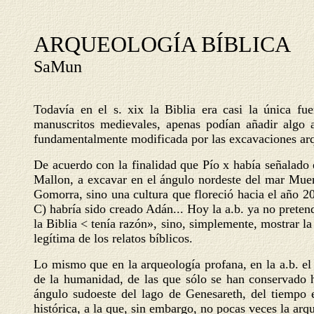
ARQUEOLOGÍA BÍBLICA
SaMun
Todavía en el s. xix la Biblia era casi la única fue
manuscritos medievales, apenas podían añadir algo a
fundamentalmente modificada por las excavaciones ar
De acuerdo con la finalidad que Pío x había señalado e
Mallon, a excavar en el ángulo nordeste del mar Muer
Gomorra, sino una cultura que floreció hacia el año 20
C) habría sido creado Adán... Hoy la a.b. ya no pretend
la Biblia < tenía razón», sino, simplemente, mostrar la
legítima de los relatos bíblicos.
Lo mismo que en la arqueología profana, en la a.b. el 
de la humanidad, de las que sólo se han conservado h
ángulo sudoeste del lago de Genesareth, del tiempo e
histórica, a la que, sin embargo, no pocas veces la arq