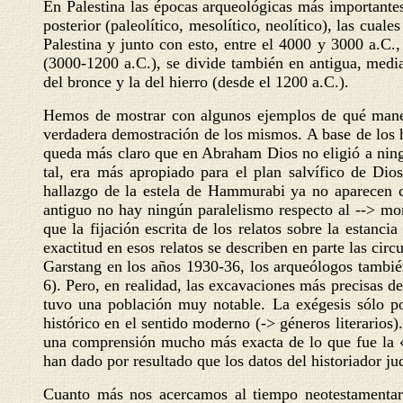
En Palestina las épocas arqueológicas más importantes 
posterior (paleolítico, mesolítico, neolítico), las cua
Palestina y junto con esto, entre el 4000 y 3000 a.C., 
(3000-1200 a.C.), se divide también en antigua, media 
del bronce y la del hierro (desde el 1200 a.C.).
Hemos de mostrar con algunos ejemplos de qué manera
verdadera demostración de los mismos. A base de los ha
queda más claro que en Abraham Dios no eligió a ningú
tal, era más apropiado para el plan salvífico de Di
hallazgo de la estela de Hammurabi ya no aparecen c
antiguo no hay ningún paralelismo respecto al --> mon
que la fijación escrita de los relatos sobre la estanc
exactitud en esos relatos se describen en parte las circ
Garstang en los años 1930-36, los arqueólogos tambié
6). Pero, en realidad, las excavaciones más precisas
tuvo una población muy notable. La exégesis sólo po
histórico en el sentido moderno (-> géneros literario
una comprensión mucho más exacta de lo que fue la «
han dado por resultado que los datos del historiador ju
Cuanto más nos acercamos al tiempo neotestamentari