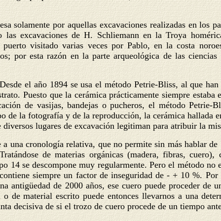
resa solamente por aquellas excavaciones realizadas en los pa
lo las excavaciones de H. Schliemann en la Troya homéric
e puerto visitado varias veces por Pablo, en la costa nor
os; por esta razón en la parte arqueológica de las ciencia
Desde el año 1894 se usa el método Petrie-Bliss, al que han 
 estrato. Puesto que la cerámica prácticamente siempre estaba 
ación de vasijas, bandejas o pucheros, el método Petrie-Bl
po de la fotografía y de la reproducción, la cerámica hallada 
 diversos lugares de excavación legitiman para atribuir la mis
 a una cronología relativa, que no permite sin más hablar de 
Tratándose de materias orgánicas (madera, fibras, cuero), 
opo 14 se descompone muy regularmente. Pero el método no es 
contiene siempre un factor de inseguridad de - + 10 %. Por t
 antigüedad de 2000 años, ese cuero puede proceder de una
a o de material escrito puede entonces llevarnos a una dete
nta decisiva de si el trozo de cuero procede de un tiempo anter