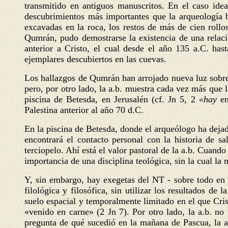
transmitido en antiguos manuscritos. En el caso ide
descubrimientos más importantes que la arqueología 
excavadas en la roca, los restos de más de cien rollo
Qumrán, pudo demostrarse la existencia de una relació
anterior a Cristo, el cual desde el año 135 a.C. ha
ejemplares descubiertos en las cuevas.
Los hallazgos de Qumrán han arrojado nueva luz sobre 
pero, por otro lado, la a.b. muestra cada vez más que 
piscina de Betesda, en Jerusalén (cf. Jn 5, 2
«hay
e
Palestina anterior al año 70 d.C.
En la piscina de Betesda, donde el arqueólogo ha dejado
encontrará el contacto personal con la historia de 
terciopelo. Ahí está el valor pastoral de la a.b. Cuand
importancia de una disciplina teológica, sin la cual la
Y, sin embargo, hay exegetas del NT - sobre todo en l
filológica y filosófica, sin utilizar los resultados de 
suelo espacial y temporalmente limitado en el que Cris
«venido en carne» (2 Jn 7). Por otro lado, la a.b. no 
pregunta de qué sucedió en la mañana de Pascua, la a.b