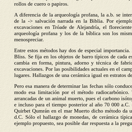
rollos de cuero o papiros.
A diferencia de la arqueología profana, la a.b. se inte
de la -> salvación narrada en la Biblia. Por ejemp
excavaciones en Tróade de Alejandría, el florecient
arqueología profana y los de la bíblica son los mism
menospreciar.
Entre estos métodos hay dos de especial importancia. 
Bliss. Se fija en los objetos de barro típicos de cada
cambia en forma, pintura, adorno y técnica de fabric
excavaciones. Por las posibilidades actuales en el cam
lugares. Hallazgos de una cerámica igual en estratos de
Pero esa manera de determinar las fechas sólo conduce
modo esa limitación por el método radiocarbónico. 
arrancadas de un animal muerto, pues el carbono isót
e incluso para el tiempo posterior al año 70 000 a.C. 
Quirbet Qumrán en el mar Muerto dicho método da una
d.C. Sólo el hallazgo de monedas, de cerámica típic
ejemplo propuesto, sea posible dar respuesta a la pregu