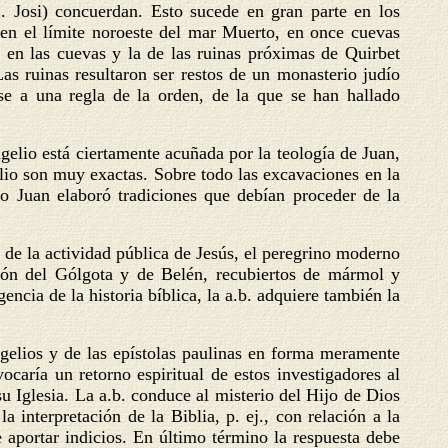
. Josi) concuerdan. Esto sucede en gran parte en los
en el límite noroeste del mar Muerto, en once cuevas
a en las cuevas y la de las ruinas próximas de Quirbet
as ruinas resultaron ser restos de un monasterio judío
se a una regla de la orden, de la que se han hallado
elio está ciertamente acuñada por la teología de Juan,
elio son muy exactas. Sobre todo las excavaciones en la
o Juan elaboró tradiciones que debían proceder de la
» de la actividad pública de Jesús, el peregrino moderno
ción del Gólgota y de Belén, recubiertos de mármol y
ncia de la historia bíblica, la a.b. adquiere también la
ngelios y de las epístolas paulinas en forma meramente
ovocaría un retorno espiritual de estos investigadores al
u Iglesia. La a.b. conduce al misterio del Hijo de Dios
 interpretación de la Biblia, p. ej., con relación a la
e aportar indicios. En último término la respuesta debe