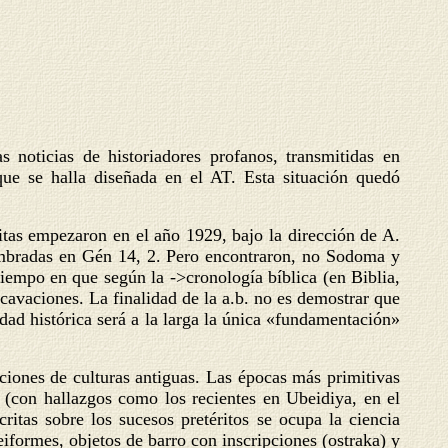
s noticias de historiadores profanos, transmitidas en
que se halla diseñada en el AT. Esta situación quedó
uitas empezaron en el año 1929, bajo la dirección de A.
nombradas en Gén 14, 2. Pero encontraron, no Sodoma y
tiempo en que según la ->cronología bíblica (en Biblia,
xcavaciones. La finalidad de la a.b. no es demostrar que
rdad histórica será a la larga la única «fundamentación»
aciones de culturas antiguas. Las épocas más primitivas
 (con hallazgos como los recientes en Ubeidiya, en el
itas sobre los sucesos pretéritos se ocupa la ciencia
eiformes, objetos de barro con inscripciones (ostraka) y