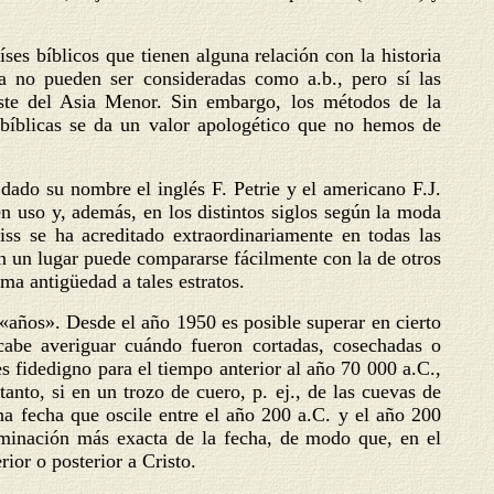
íses bíblicos que tienen alguna relación con la historia
a no pueden ser consideradas como a.b., pero sí las
oeste del Asia Menor. Sin embargo, los métodos de la
s bíblicas se da un valor apologético que no hemos de
dado su nombre el inglés F. Petrie y el americano F.J.
en uso y, además, en los distintos siglos según la moda
iss se ha acreditado extraordinariamente en todas las
en un lugar puede compararse fácilmente con la de otros
ma antigüedad a tales estratos.
«años». Desde el año 1950 es posible superar en cierto
cabe averiguar cuándo fueron cortadas, cosechadas o
fidedigno para el tiempo anterior al año 70 000 a.C.,
anto, si en un trozo de cuero, p. ej., de las cuevas de
 fecha que oscile entre el año 200 a.C. y el año 200
rminación más exacta de la fecha, de modo que, en el
ior o posterior a Cristo.