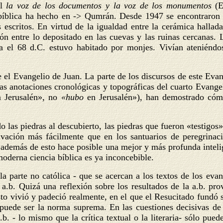
al
la voz de los documentos y la voz de los monumentos
(E
bíblica ha hecho en -> Qumrán. Desde 1947 se encontraron 
s escritos. En virtud de la igualdad entre la cerámica hallad
n entre lo depositado en las cuevas y las ruinas cercanas. L
sta el 68 d.C. estuvo habitado por monjes. Vivían ateniéndo
el Evangelio de Juan. La parte de los discursos de este Evang
las anotaciones cronológicas y topográficas del cuarto Evang
n Jerusalén», no
«hubo
en Jerusalén»), han demostrado cóm
 las piedras al descubierto, las piedras que fueron «testigos
salvación más fácilmente que en los santuarios de peregrina
o además de esto hace posible una mejor y más profunda intelige
 moderna ciencia bíblica es ya inconcebible.
a parte no católica - que se acercan a los textos de los eva
la a.b. Quizá una reflexión sobre los resultados de la a.b. pr
to vivió y padeció realmente, en el que el Resucitado fundó s
puede ser la norma suprema. En las cuestiones decisivas de la
. - lo mismo que la crítica textual o la literaria- sólo pued