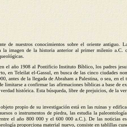
nte de nuestros conocimientos sobre el oriente antiguo. La
 la imagen de la historia anterior al primer milenio a.C. 
queológicas.
n el año 1908 al Pontificio Instituto Bíblico, los padres jes
to, en Teleilat el-Gassul, en busca de las cinco ciudades 
00, antes de la llegada de Abraham a Palestina, o sea, en el 
e limitarse a confirmar las afirmaciones bíblicas a base de e
 verdad histórica. Esta búsqueda, libre de prejuicios, de la ve
objeto propio de su investigación está en las ruinas y edific
uesos o instrumentos de piedra, las estudia la paleontología
ntre el año 800 000 y el 600 000 a.C.). De las noticias escr
ueología proporciona material nuevo, consiste en tablillas cun