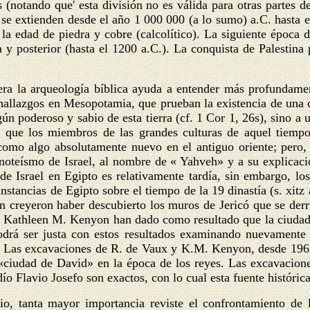
(notando que' esta división no es válida para otras partes de 
les se extienden desde el año 1 000 000 (a lo sumo) a.C. hast
la edad de piedra y cobre (calcolítico). La siguiente época d
y posterior (hasta el 1200 a.C.). La conquista de Palestina p
 la arqueología bíblica ayuda a entender más profundament
llazgos en Mesopotamia, que prueban la existencia de una cul
n poderoso y sabio de esta tierra (cf. 1 Cor 1, 26s), sino a 
os que los miembros de las grandes culturas de aquel tiemp
omo algo absolutamente nuevo en el antiguo oriente; pero, 
oteísmo de Israel, al nombre de « Yahveh» y a su explicació
ia de Israel en Egipto es relativamente tardía, sin embargo,
unstancias de Egipto sobre el tiempo de la 19 dinastía (s. xitz
n creyeron haber descubierto los muros de Jericó que se de
 de Kathleen M. Kenyon han dado como resultado que la ciudad
drá ser justa con estos resultados examinando nuevamente si
s). Las excavaciones de R. de Vaux y K.M. Kenyon, desde 1961,
ciudad de David» en la época de los reyes. Las excavacione
dío Flavio Josefo son exactos, con lo cual esta fuente históri
o, tanta mayor importancia reviste el confrontamiento de