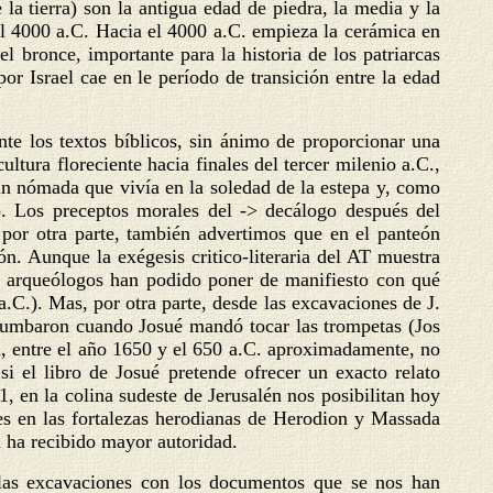
la tierra) son la antigua edad de piedra, la media y la
a el 4000 a.C. Hacia el 4000 a.C. empieza la cerámica en
el bronce, importante para la historia de los patriarcas
or Israel cae en le período de transición entre la edad
e los textos bíblicos, sin ánimo de proporcionar una
tura floreciente hacia finales del tercer milenio a.C.,
un nómada que vivía en la soledad de la estepa y, como
o. Los preceptos morales del -> decálogo después del
por otra parte, también advertimos que en el panteón
n. Aunque la exégesis critico-literaria del AT muestra
 los arqueólogos han podido poner de manifiesto con qué
 a.C.). Mas, por otra parte, desde las excavaciones de J.
rrumbaron cuando Josué mandó tocar las trompetas (Jos
, entre el año 1650 y el 650 a.C. aproximadamente, no
 el libro de Josué pretende ofrecer un exacto relato
 en la colina sudeste de Jerusalén nos posibilitan hoy
s en las fortalezas herodianas de Herodion y Massada
ca ha recibido mayor autoridad.
 las excavaciones con los documentos que se nos han