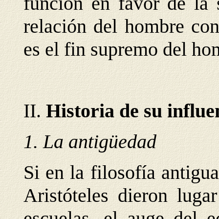
función en favor de la 
relación del hombre con
es el fin supremo del ho
II.
Historia de su influe
1. La antigüedad
Si en la filosofía antigu
Aristóteles dieron luga
escuelas, el auge del e