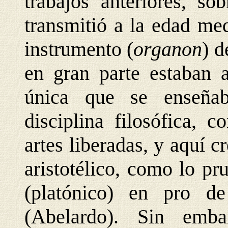
trabajos anteriores, so
transmitió a la edad med
instrumento (
organon
) d
en gran parte estaban a
única que se enseña
disciplina filosófica, 
artes liberadas, y aquí c
aristotélico, como lo p
(platónico) en pro d
(Abelardo). Sin emb