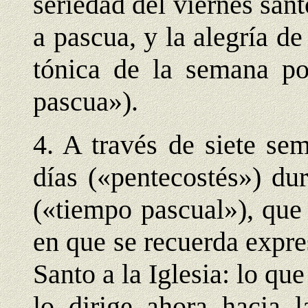
seriedad del viernes san
a pascua, y la alegría de
tónica de la semana po
pascua»).
4. A través de siete se
días («pentecostés») du
(«tiempo pascual»), que 
en que se recuerda expre
Santo a la Iglesia: lo qu
lo dirige ahora hacia l