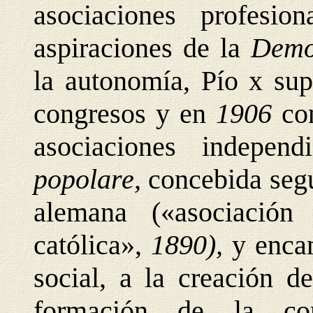
asociaciones profesio
aspiraciones de la
Demo
la autonomía, Pío x su
congresos y en
1906
co
asociaciones indepen
popolare,
concebida seg
alemana («asociación
católica»,
1890),
y enca
social, a la creación d
formación de la con