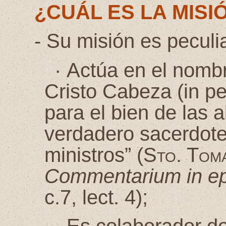
¿CUÁL ES LA MIS
-
Su misión es peculia
·
Actúa en el nombr
Cristo Cabeza (in per
para el bien de las a
verdadero sacerdote
ministros” (
Sto. Tom
Commentarium in ep
c.7, lect. 4);