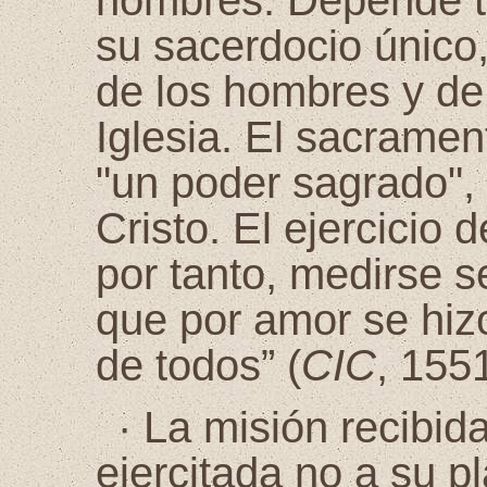
hombres. Depende to
su sacerdocio único, 
de los hombres y de
Iglesia. El sacrame
"un poder sagrado", 
Cristo. El ejercicio 
por tanto, medirse s
que por amor se hizo
de todos” (
CIC
, 1551
·
La misión recibida
ejercitada no a su p