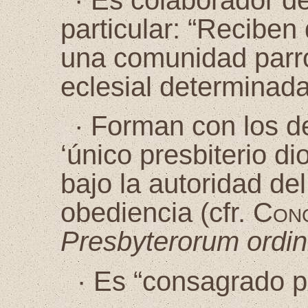
·
Es colaborador de
particular: “Reciben
una comunidad parro
eclesial determinada
·
Forman con los d
‘único presbiterio d
bajo la autoridad de
obediencia (cfr.
Conc
Presbyterorum ordin
·
Es “consagrado p