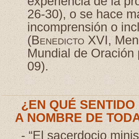
experiencia de la pr
26-30), o se hace m
incomprensión o inc
(
Benedicto XVI
, Men
Mundial de Oración 
09).
¿EN QUÉ SENTIDO
A NOMBRE DE TODA
-
“El sacerdocio minis