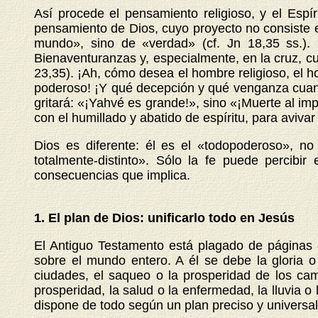
Así procede el pensamiento religioso, y el Espí
pensamiento de Dios, cuyo proyecto no consiste e
mundo», sino de «verdad» (cf. Jn 18,35 ss.)
Bienaventuranzas y, especialmente, en la cruz, cua
23,35). ¡Ah, cómo desea el hombre religioso, el
poderoso! ¡Y qué decepción y qué venganza cuan
gritará: «¡Yahvé es grande!», sino «¡Muerte al im
con el humillado y abatido de espíritu, para avivar
Dios es diferente: él es el «todopoderoso», n
totalmente-distinto». Sólo la fe puede percibi
consecuencias que implica.
1. El plan de Dios: unificarlo todo en Jesús
El Antiguo Testamento está plagado de páginas q
sobre el mundo entero. A él se debe la gloria o e
ciudades, el saqueo o la prosperidad de los camp
prosperidad, la salud o la enfermedad, la lluvia o
dispone de todo según un plan preciso y universal