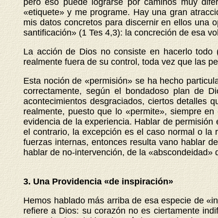
pero eso puede lograrse por caminos muy dife
«etiquete» y me programe. Hay una gran atracc
mis datos concretos para discernir en ellos una 
santificación» (1 Tes 4,3): la concreción de esa 
La acción de Dios no consiste en hacerlo todo 
realmente fuera de su control, toda vez que las pe
Esta noción de «permisión» se ha hecho particular
correctamente, según el bondadoso plan de Di
acontecimientos desgraciados, ciertos detalles 
realmente, puesto que lo «permite», siempre en o
evidencia de la experiencia. Hablar de permisión 
el contrario, la excepción es el caso normal o la 
fuerzas internas, entonces resulta vano hablar 
hablar de no-intervención, de la «abscondeidad» d
3. Una
Providencia «de inspiración»
Hemos hablado más arriba de esa especie de «ind
refiere a Dios: su corazón no es ciertamente ind