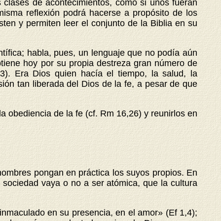
as clases de acontecimientos, como si unos fueran
 misma reflexión podrá hacerse a propósito de los
en y permiten leer el conjunto de la Biblia en su
ífica; habla, pues, un lenguaje que no podía aún
 obtiene hoy por su propia destreza gran número de
3). Era Dios quien hacía el tiempo, la salud, la
ión tan liberada del Dios de la fe, a pesar de que
a obediencia de la fe (cf. Rm 16,26) y reunirlos en
s hombres pongan en práctica los suyos propios. En
a sociedad vaya o no a ser atómica, que la cultura
 inmaculado en su presencia, en el amor» (Ef 1,4);