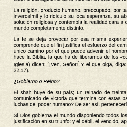
La religión, producto humano, preocupado, por tan
inverosímil y lo ridículo su loca esperanza, su a
solución religiosa y contempla la realidad cara a
mundo completamente distinto.
La fe se deja provocar por esa misma experien
comprende que el fin justifica el esfuerzo del ca
único camino por el que puede adve
nir el homb
hace la Biblia, la que ha de liberarnos de los «c
'
Iglesia) dicen: `¡Ven, Señor!
Y el que oiga, diga:
22,17).
¿Gobierno o Reino?
El shah huye de su país; un reinado de treinta
comunicado de victoria que termina con estas pa
luchas del poder humano? De ser así, pertenecería
Si Dios gobierna el mundo disponiendo todos los
justificación en su triunfo; y el débil, el vencido,