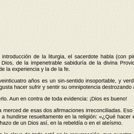
 introducción de la liturgia, el sacerdote habla (con
 Dios, de la impenetrable sabiduría de la divina Prov
e la experiencia y la de la fe.
veinticuatro años es un sin-sentido insoportable, y ve
gusta hacer sufrir y sentir su omnipotencia destrozando
rlo. Aun en contra de toda evidencia: ¡Dios es bueno!
 a merced de esas dos afirmaciones irreconciliadas. Eso
; o a hundirse resueltamente en la religión: «¿Qué hac
chazo de un Dios así, en la rebeldía o en el ateísmo.