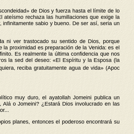
scondeidad» de Dios y fuerza hasta el límite de lo
 El ateísmo rechaza las humillaciones que exige la
 infinitamente sabio y bueno. De ser así, seria un
a ni ver trastocado su sentido de Dios, porque
e la proximidad es preparación de la Venida: es el
finito. Es realmente la última confidencia que nos
ros la sed del deseo: «El Espíritu y la Esposa (la
uiera, reciba gratuitamente agua de vida» (Apoc
ítico muy duro, el ayatollah Jomeini publica un
, Alá o Jomeini? ¿Estará Dios involucrado en las
r...
opios planes, entonces el poderoso encontrará su