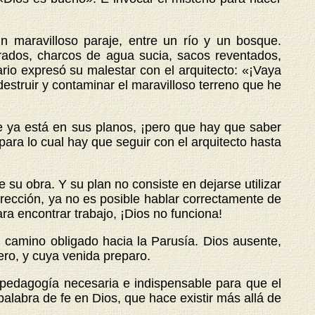
un maravilloso paraje, entre un río y un bosque.
rados, charcos de agua sucia, sacos reventados,
ario expresó su malestar con el arquitecto: «¡Vaya
estruir y contaminar el maravilloso terreno que he
ue ya está en sus planos, ¡pero que hay que saber
para lo cual hay que seguir con el arquitecto hasta
e su obra. Y su plan no consiste en dejarse utilizar
rrección, ya no es posible hablar correctamente de
ara encontrar trabajo, ¡Dios no funciona!
el camino obligado hacia la Parusía. Dios ausente,
ero, y cuya venida preparo.
la pedagogía necesaria e indispensable para que el
palabra de fe en Dios, que hace existir más allá de