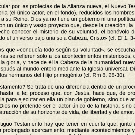
ular por las profecías de la Alianza nueva, el Nuevo Te
ria (el único actor, en el fondo), reducidos los hombre
a a su Reino. Dios ya no tiene un gobierno ni una política
un único y vasto proyecto que, desde la creación, la rod
echo conocer el misterio de su voluntad, el benévolo
odo el universo bajo una sola Cabeza, Cristo» (cf. Ef 1, 3
 que «conducía todo según su voluntad», se escuchaba 
s se refieren sólo a los acontecimientos misteriosos, dis
la gloria, y hace de él la Cabeza de la humanidad nuev
espués al mundo entero mediante la Iglesia universal. D
 los hermanos del Hijo primogénito (cf. Rm 8, 28-30).
stamento? Se trata de una diferencia dentro de un proc
n hasta la fe; proceso que, con Jesús, hace que, de pr
toria para ejecutar en ella un plan de gobierno, sino que 
 Dios no pretende ser el actor único de la historia, s
atracción de su horizonte de vida, de libertad y de amor.
tiguo Testamento hay que tener en cuenta que, junto a
n prolongado acercamiento, mediante acontecimientos y