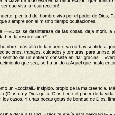
la clave de todo está en la resurrección, que nuestro 
 ser que viva la resurrección!
muerte, plenitud del hombre vivo por el poder de Dios, P
 que siempre son al mismo tiempo ocultaciones.
cia —«Dios se desinteresa de las cosas, deja morir, 
dad en la resurrección?
 hombre: más allá de la muerte, ya no hay sentido alguno
aciones, trabajos, cuidados y ternuras, para unirse, al 
 El sentido de un entierro consiste en dar gracias —«v
tecimiento que sea, se ha unido a Aquel que hasta ent
 un «cocktail» insípido, propio de la malcreencia. Más
 (Dios da y Dios quita; Dios tiene el poder de la vida y
ún los casos. Y unas pocas gotas de bondad de Dios, li
posible decir a la vez: «Dios te envía esta desgracia» y