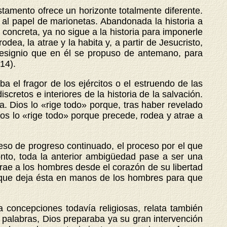
stamento ofrece un horizonte totalmente diferente.
s al papel de marionetas. Abandonada la historia a
 concreta, ya no sigue a la historia para imponerle
ea, la atrae y la habita y, a partir de Jesucristo,
 designio que en él se propuso de antemano, para
-14).
el fragor de los ejércitos o el estruendo de las
cretos e interiores de la historia de la salvación.
a. Dios lo «rige todo» porque, tras haber revelado
ios lo «rige todo» porque precede, rodea y atrae a
eso de progreso continuado, el proceso por el que
onto, toda la anterior ambigüedad pase a ser una
atrae a los hombres desde el corazón de su libertad
ino que deja ésta en manos de los hombres para que
 concepciones todavía religiosas, relata también
 palabras, Dios preparaba ya su gran intervención