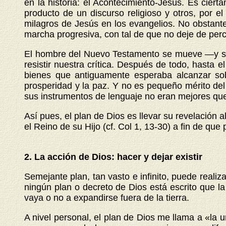
en la historia: el Acontecimiento-Jesús. Es cier
producto de un discurso religioso y otros, por e
milagros de Jesús en los evangelios. No obstante
marcha progresiva, con tal de que no deje de per
El hombre del Nuevo Testamento se mueve —y segu
resistir nuestra crítica. Después de todo, hasta 
bienes que antiguamente esperaba alcanzar so
prosperidad y la paz. Y no es pequeño mérito del 
sus instrumentos de lenguaje no eran mejores que
Así pues, el plan de Dios es llevar su revelación 
el Reino de su Hijo (cf. Col 1, 13-30) a fin de que 
2.
La acción de Dios: hacer y dejar existir
Semejante plan, tan vasto e infinito, puede reali
ningún plan o decreto de Dios está escrito que la
vaya o no a expandirse fuera de la tierra.
A nivel personal, el plan de Dios me llama a «la u