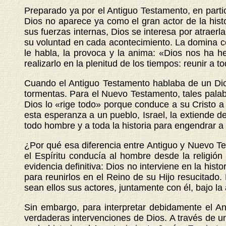
Preparado ya por el Antiguo Testamento, en partic
Dios no aparece ya como el gran actor de la histo
sus fuerzas internas, Dios se interesa por atraerl
su voluntad en cada acontecimiento. La domina con 
le habla, la provoca y la anima: «Dios nos ha h
realizarlo en la plenitud de los tiempos: reunir a t
Cuando el Antiguo Testamento hablaba de un Dios
tormentas. Para el Nuevo Testamento, tales palabra
Dios lo «rige todo» porque conduce a su Cristo a 
esta esperanza a un pueblo, Israel, la extiende d
todo hombre y a toda la historia para engendrar a
¿Por qué esa diferencia entre Antiguo y Nuevo Te
el Espíritu conducía al hombre desde la religió
evidencia definitiva: Dios no interviene en la his
para reunirlos en el Reino de su Hijo resucitado.
sean ellos sus actores, juntamente con él, bajo la 
Sin embargo, para interpretar debidamente el An
verdaderas intervenciones de Dios. A través de u