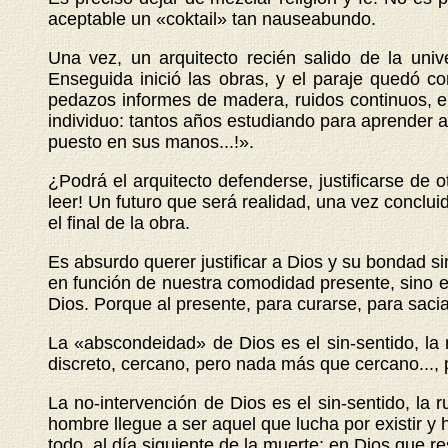
aceptable un «coktail» tan nauseabundo.
Una vez, un arquitecto recién salido de la univ
Enseguida inició las obras, y el paraje quedó 
pedazos informes de madera, ruidos continuos, e i
individuo: tantos años estudiando para aprender a
puesto en sus manos...!».
¿Podrá el arquitecto defenderse, justificarse de
leer! Un futuro que será realidad, una vez conclui
el final de la obra.
Es absurdo querer justificar a Dios y su bondad sin
en función de nuestra comodidad presente, sino en 
Dios. Porque al presente, para curarse, para saciar
La «
abscondeidad
» de Dios es el sin-sentido, la
discreto, cercano, pero nada más que cercano..., 
La no-intervención de Dios es el sin-sentido, la 
hombre llegue a ser aquel que lucha por existir y 
todo, al día siguiente de la muerte; en Dios que re