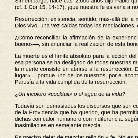
Sin embargo, hace casi 2.000 años dijo Pablo que 
(cf. 1 Cor 15, 14-17), ¡que nuestra fe es vana a no
Resurrección: existencia, sentido, más-allá de la 
Dios vivo, una vez caídas todas las mediaciones,
¿Cómo reconciliar la afirmación de la experien
bueno»—, sin anunciar la realización de esta bon
La muerte es el límite absoluto para la acción del
esa persona se ha desligado de todas nuestras medi
la muerte consiste en abrirse a la resurrección.
lugar»— porque uno de los nuestros, por el acon
Parusía a la vida cumplida de la resurrección.
¿
Un incoloro «cocktail» o el agua de la vida?
Todavía son demasiados los discursos que son como
de la Providencia que ha querido, que ha permitido
dichas con calor humano o con indiferencia, seg
inasimilables en semejante mezcla.
Es preciso dejar de mezclar religión y fe. No es 