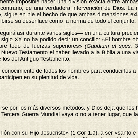
tamente imposible hacer una división exacta entre amb
l contrario, de una verdadera intervención de Dios. La
, sigue en pie el hecho de que ambas dimensiones exist
cibirse su desenlace como la norma de todo el conjunto.
irá así durante varios siglos— en una cultura precient
el siglo XX no ha podido decir un concilio: «El hombre
bre todo de fuerzas superiores»
(Gaudium et spes,
3
Nuevo Testamento el haber llevado a la Biblia a una vis
 los del Antiguo Testamento.
al conocimiento de todos los hombres para conducirlos a l
participen en su plenitud de vida.
zarse por los más diversos métodos, y Dios deja que lo
 Tercera Guerra Mundial vaya o no a tener lugar, que l
nión con su Hijo Jesucristo» (1 Cor 1,9), a ser «santo e