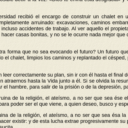
ersidad recibió el encargo de construir un chalet en 
completamente arruinado: excavaciones, caminos embar
ncluso accidentes de trabajo. Al ver aquello el propiet
 hacer casas bonitas, y no se le ocurre nada mejor que d
 otra forma que no sea evocando el futuro? Un futuro q
do el chalet, limpios los caminos y replantado el césped, 
 leer correctamente su plan, sin ir con él hasta el final d
atraernos hasta la Vida junto a él. Si se olvida la resu
 el hambre, para salir de la prisión o de la depresión, p
 ruina de la religión, el ateísmo, a no ser que sea ése 
para poder ser el que viene, a quien deseo, busco y esp
ruina de la religión, el ateísmo, a no ser que sea ésa 
hacer existir: y de esta lucha extrae progresivamente su 
sucita.