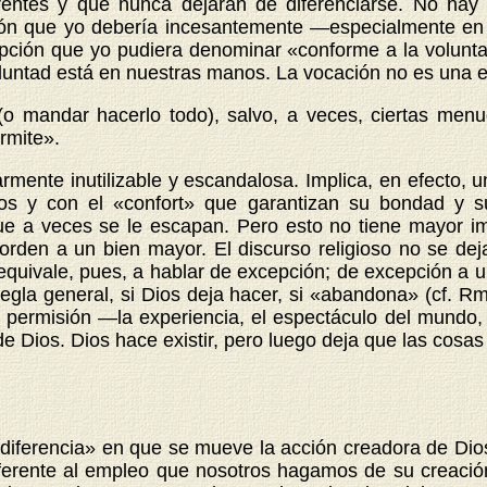
rentes y que nunca dejarán de diferenciarse. No hay
ión que yo debería incesantemente —especialmente en 
opción que yo pudiera denominar «conforme a la volunt
voluntad está en nuestras manos. La vocación no es una e
(o mandar hacerlo todo), salvo, a veces, ciertas menu
rmite».
mente inutilizable y escandalosa. Implica, en efecto, 
os y con el «confort» que garantizan su bondad y su
que a veces se le escapan. Pero esto no tiene mayor i
rden a un bien mayor. El discurso religioso no se deja 
equivale, pues, a hablar de excepción; de excepción a 
regla general, si Dios deja hacer, si «abandona» (cf. Rm
de permisión —la experiencia, el espectáculo del mund
e Dios. Dios hace existir, pero luego deja que las cosas
iferencia» en que se mueve la acción creadora de Dios
iferente al empleo que nosotros hagamos de su creació