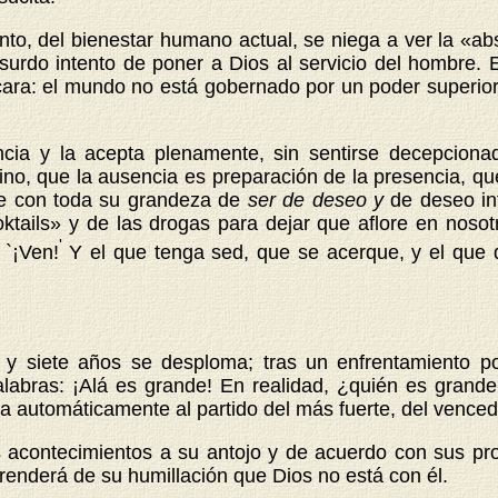
to, del bienestar humano actual, se niega a ver la «ab
bsurdo intento de poner a Dios al servicio del hombre.
 cara: el mundo no está gobernado por un poder superior,
cia y la acepta plenamente, sin sentirse decepcionad
mino, que la ausencia es preparación de la presencia, qu
re con toda su grandeza de
ser de deseo y
de deseo in
oktails» y de las drogas para dejar que aflore en nosot
'
 `¡Ven!
Y el que tenga sed, que se acerque, y el que q
 y siete años se desploma; tras un enfrentamiento pol
labras: ¡Alá es grande! En realidad, ¿quién es grande
 automáticamente al partido del más fuerte, del vencedo
 acontecimientos a su antojo y de acuerdo con sus pr
 aprenderá de su humillación que Dios no está con él.