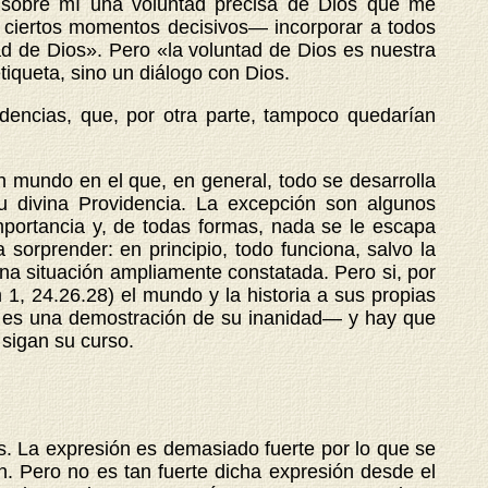
 sobre mí una voluntad precisa de Dios que me
ciertos momentos decisivos— incorporar a todos
ad de Dios». Pero «la voluntad de Dios es nuestra
tiqueta, sino un diálogo con Dios.
dencias, que, por otra parte, tampoco quedarían
un mundo en el que, en general, todo se desarrolla
 divina Providencia. La excepción son algunos
mportancia y, de todas formas, nada se le escapa
sorprender: en principio, todo funciona, salvo la
una situación ampliamente constatada. Pero si, por
 1, 24.26.28) el mundo y la historia a sus propias
o, es una demostración de su inanidad— y hay que
 sigan su curso.
. La expresión es demasiado fuerte por lo que se
n. Pero no es tan fuerte dicha expresión desde el