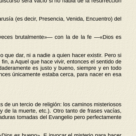
discurso será vacío si no habla de la resurrección
arusía (es decir, Presencia, Venida, Encuentro) del
a veces brutalmente»— con la de la fe —«Dios es
 que dar, ni a nadie a quien hacer existir. Pero si
fin, a Aquel que hace vivir, entonces el sentido de
erdaderamente es justo y bueno, siempre y en todo
onces únicamente estaba cerca, para nacer en esa
 de un tercio de religión: los caminos misteriosos
 de la muerte, etc.). Otro tanto de frases vacías,
maduras tomadas del Evangelio pero perfectamente
 «Dios es bueno». E invocar el misterio para hacer