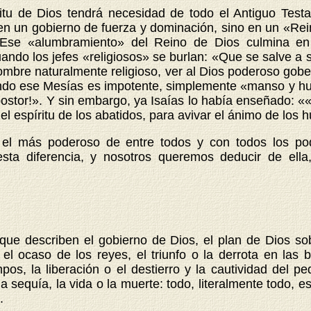
ritu de Dios tendrá necesidad de todo el Antiguo Test
n un gobierno de fuerza y dominación, sino en un «Reino
. Ese «alumbramiento» del Reino de Dios culmina en
ndo los jefes «religiosos» se burlan: «Que se salve a sí
 hombre naturalmente religioso, ver al Dios poderoso g
do ese Mesías es impotente, simplemente «manso y hum
postor!». Y sin embargo, ya Isaías lo había enseñado: 
 el espíritu de los abatidos, para avivar el ánimo de los h
o el más poderoso de entre todos y con todos los po
r esta diferencia, y nosotros queremos deducir de ell
ue describen el gobierno de Dios, el plan de Dios so
l ocaso de los reyes, el triunfo o la derrota en las b
os, la liberación o el destierro y la cautividad del 
 la sequía, la vida o la muerte: todo, literalmente todo, 
.