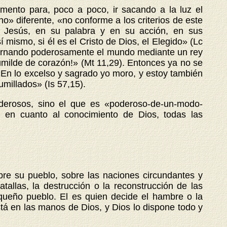
amento para, poco a poco, ir sacando a la luz el
» diferente, «no conforme a los criterios de este
 Jesús, en su palabra y en su acción, en sus
 mismo, si él es el Cristo de Dios, el Elegido» (Lc
obernando poderosamente el mundo mediante un rey
ilde de corazón!» (Mt 11,29). Entonces ya no se
««En lo excelso y sagrado yo moro, y estoy también
umillados» (Is 57,15).
derosos, sino el que es «poderoso-de-
un-modo-
a, en cuanto al conocimiento de Dios, todas las
bre su pueblo, sobre las naciones circundantes y
atallas, la destrucción o la reconstrucción de las
pequeño pueblo. El es quien decide el hambre o la
está en las manos de Dios, y Dios lo dispone todo y